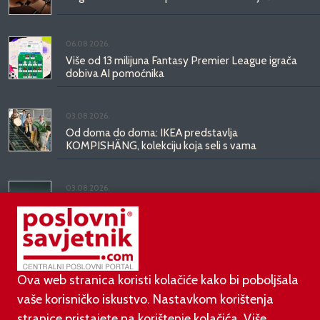
06.08.2026.
Više od 13 milijuna Fantasy Premier League igrača
dobiva AI pomoćnika
03.08.2026.
Od doma do doma: IKEA predstavlja
KOMPISHÄNG, kolekciju koja seli s vama
03.08.2026.
Kineski BYD predstavio luksuznu limuzinu veću od
Mercedesove S-klase, obećava domet do 1.000
kilometara
Ova web stranica koristi kolačiće kako bi poboljšala
vaše korisničko iskustvo. Nastavkom korištenja
stranice pristajete na korištenje kolačića. Više