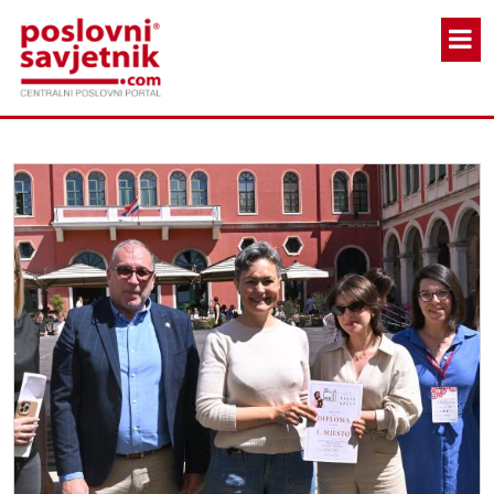
Skoči na glavni sadržaj