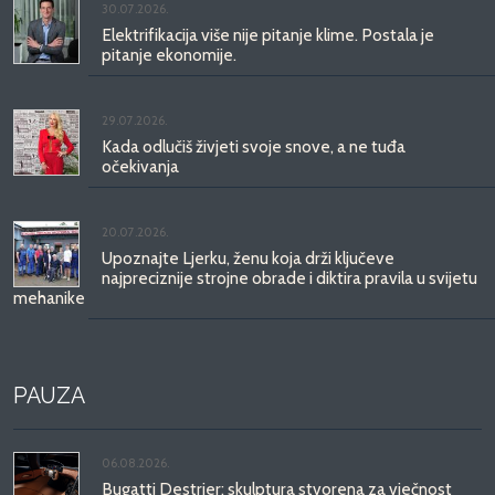
30.07.2026.
Elektrifikacija više nije pitanje klime. Postala je
pitanje ekonomije.
29.07.2026.
Kada odlučiš živjeti svoje snove, a ne tuđa
očekivanja
20.07.2026.
Upoznajte Ljerku, ženu koja drži ključeve
najpreciznije strojne obrade i diktira pravila u svijetu
mehanike
PAUZA
06.08.2026.
Bugatti Destrier: skulptura stvorena za vječnost