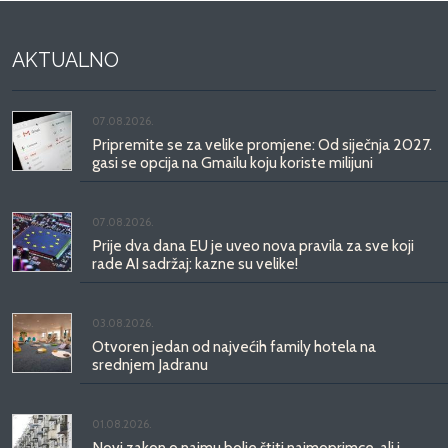
AKTUALNO
07.08.2026.
Pripremite se za velike promjene: Od siječnja 2027.
gasi se opcija na Gmailu koju koriste milijuni
07.08.2026.
Prije dva dana EU je uveo nova pravila za sve koji
rade AI sadržaj: kazne su velike!
03.08.2026.
Otvoren jedan od najvećih family hotela na
srednjem Jadranu
01.08.2026.
Novi zakon o najmu bolje štiti najmoprimce, ali i