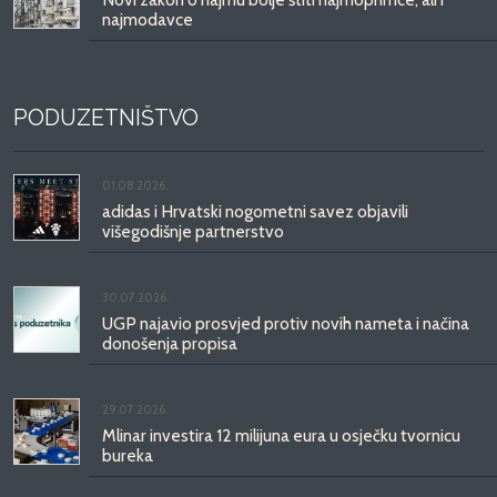
najmodavce
PODUZETNIŠTVO
01.08.2026.
adidas i Hrvatski nogometni savez objavili
višegodišnje partnerstvo
30.07.2026.
UGP najavio prosvjed protiv novih nameta i načina
donošenja propisa
29.07.2026.
Mlinar investira 12 milijuna eura u osječku tvornicu
bureka