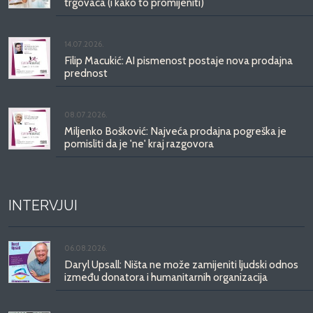
trgovaca (i kako to promijeniti)
14.07.2026.
Filip Macukić: AI pismenost postaje nova prodajna
prednost
08.07.2026.
Miljenko Bošković: Najveća prodajna pogreška je
pomisliti da je 'ne' kraj razgovora
INTERVJUI
06.08.2026.
Daryl Upsall: Ništa ne može zamijeniti ljudski odnos
između donatora i humanitarnih organizacija