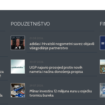
PODUZETNIŠTVO
F
01.08.2026.
adidas i Hrvatski nogometni savez objavili
višegodišnje partnerstvo
30.07.2026.
UGP najavio prosvjed protiv novih
 za
nameta i načina donošenja propisa
!
29.07.2026.
Mlinar investira 12 milijuna eura u osječku
la
tvornicu bureka