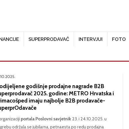
Skoči na glavni sadržaj
INANCIJE
SUPERPRODAVAČ
INTERVJUI
FOTO
.10.2025.
odijeljene godišnje prodajne nagrade B2B
uperprodavač 2025. godine: METRO Hrvatska i
rimacošped imaju najbolje B2B prodavače-
uperprOdavače
organizaciji
portala Poslovni savjetnik
23. i 24.10.2025. u
grebu održala se jubilarna, petnaesta po redu prodajna