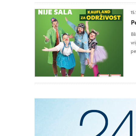
15.
P
Bl
vr
pe