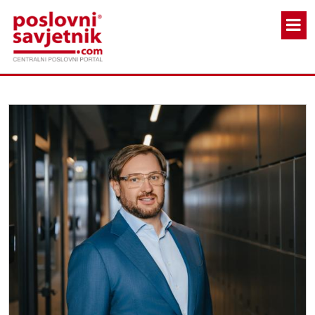
Skoči na glavni sadržaj