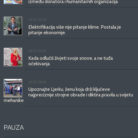
između donatora i humanitarnih organizacija
30.07.2026.
Elektrifikacija više nije pitanje klime. Postala je
pitanje ekonomije.
29.07.2026.
Kada odlučiš živjeti svoje snove, a ne tuđa
očekivanja
20.07.2026.
Upoznajte Ljerku, ženu koja drži ključeve
najpreciznije strojne obrade i diktira pravila u svijetu
mehanike
PAUZA