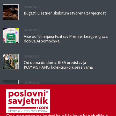
06.08.2026.
Bugatti Destrier: skulptura stvorena za vječnost
06.08.2026.
Više od 13 milijuna Fantasy Premier League igrača
dobiva AI pomoćnika
03.08.2026.
Od doma do doma: IKEA predstavlja
KOMPISHÄNG, kolekciju koja seli s vama
03.08.2026.
Kineski BYD predstavio luksuznu limuzinu veću od
Mercedesove S-klase, obećava domet do 1.000
kilometara