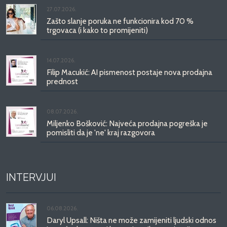
27.07.2026.
Zašto slanje poruka ne funkcionira kod 70 %
trgovaca (i kako to promijeniti)
14.07.2026.
Filip Macukić: AI pismenost postaje nova prodajna
prednost
08.07.2026.
Miljenko Bošković: Najveća prodajna pogreška je
pomisliti da je 'ne' kraj razgovora
INTERVJUI
06.08.2026.
Daryl Upsall: Ništa ne može zamijeniti ljudski odnos