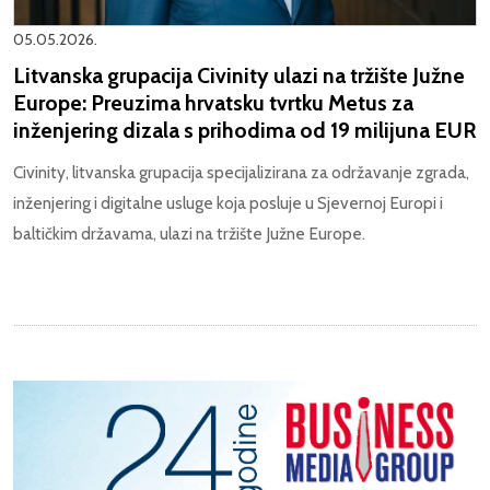
05.05.2026.
Litvanska grupacija Civinity ulazi na tržište Južne
Europe: Preuzima hrvatsku tvrtku Metus za
inženjering dizala s prihodima od 19 milijuna EUR
Civinity, litvanska grupacija specijalizirana za održavanje zgrada,
inženjering i digitalne usluge koja posluje u Sjevernoj Europi i
baltičkim državama, ulazi na tržište Južne Europe.