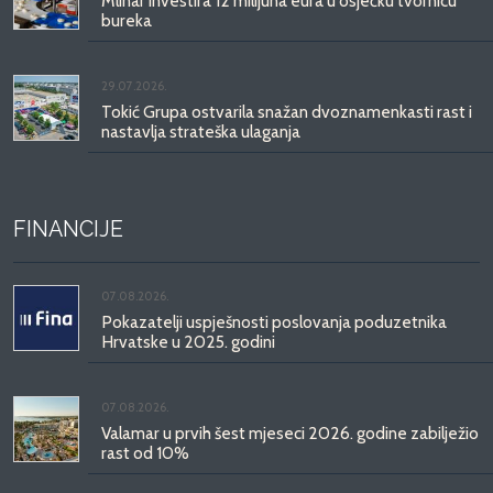
Mlinar investira 12 milijuna eura u osječku tvornicu
bureka
29.07.2026.
Tokić Grupa ostvarila snažan dvoznamenkasti rast i
nastavlja strateška ulaganja
FINANCIJE
07.08.2026.
Pokazatelji uspješnosti poslovanja poduzetnika
Hrvatske u 2025. godini
07.08.2026.
Valamar u prvih šest mjeseci 2026. godine zabilježio
rast od 10%