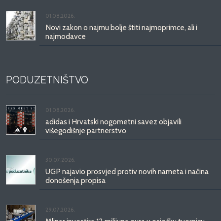
01.08.2026.
Novi zakon o najmu bolje štiti najmoprimce, ali i
najmodavce
PODUZETNIŠTVO
01.08.2026.
adidas i Hrvatski nogometni savez objavili
višegodišnje partnerstvo
30.07.2026.
UGP najavio prosvjed protiv novih nameta i načina
donošenja propisa
29.07.2026.