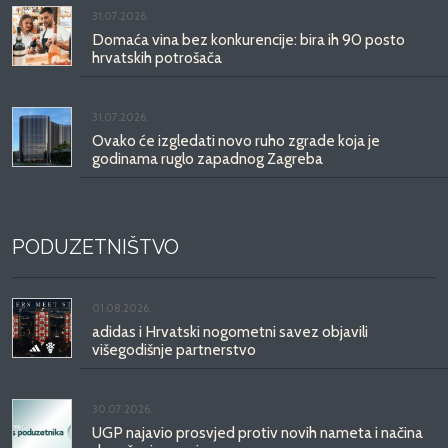
31.07.2026.
Domaća vina bez konkurencije: bira ih 90 posto
hrvatskih potrošača
31.07.2026.
Ovako će izgledati novo ruho zgrade koja je
godinama ruglo zapadnog Zagreba
PODUZETNIŠTVO
01.08.2026.
adidas i Hrvatski nogometni savez objavili
višegodišnje partnerstvo
30.07.2026.
UGP najavio prosvjed protiv novih nameta i načina