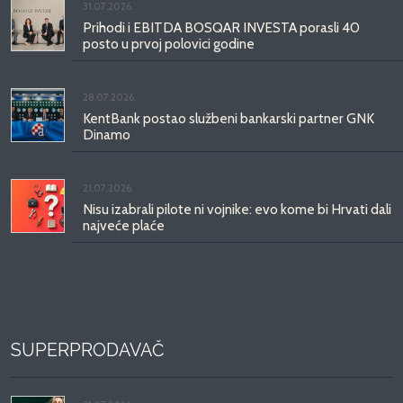
31.07.2026.
Prihodi i EBITDA BOSQAR INVESTA porasli 40
posto u prvoj polovici godine
28.07.2026.
KentBank postao službeni bankarski partner GNK
Dinamo
21.07.2026.
Nisu izabrali pilote ni vojnike: evo kome bi Hrvati dali
najveće plaće
SUPERPRODAVAČ