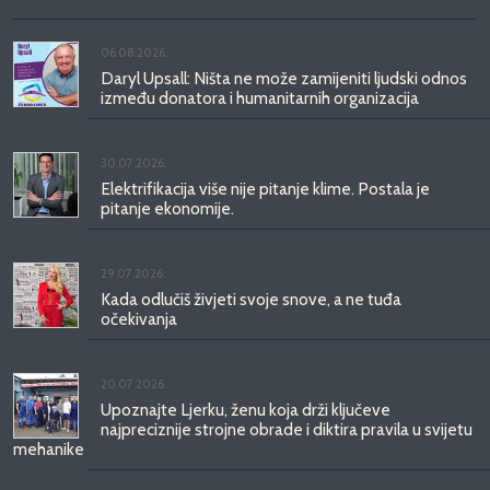
06.08.2026.
Daryl Upsall: Ništa ne može zamijeniti ljudski odnos
između donatora i humanitarnih organizacija
30.07.2026.
Elektrifikacija više nije pitanje klime. Postala je
pitanje ekonomije.
29.07.2026.
Kada odlučiš živjeti svoje snove, a ne tuđa
očekivanja
20.07.2026.
Upoznajte Ljerku, ženu koja drži ključeve
najpreciznije strojne obrade i diktira pravila u svijetu
mehanike