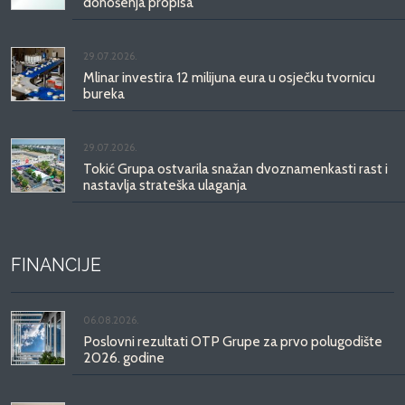
donošenja propisa
29.07.2026.
Mlinar investira 12 milijuna eura u osječku tvornicu
bureka
29.07.2026.
Tokić Grupa ostvarila snažan dvoznamenkasti rast i
nastavlja strateška ulaganja
FINANCIJE
06.08.2026.
Poslovni rezultati OTP Grupe za prvo polugodište
2026. godine