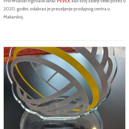
Prvi hrvatski trgovački lanac
PEVEX
, kao svoj zadnji veliki potez u
2020. godini, odabrao je preseljenje prodajnog centra u
Makarskoj.