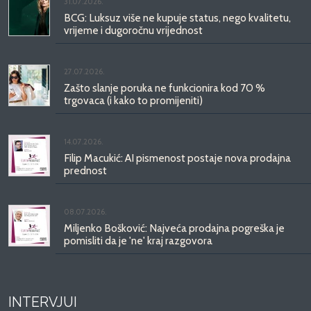
31.07.2026.
BCG: Luksuz više ne kupuje status, nego kvalitetu,
vrijeme i dugoročnu vrijednost
27.07.2026.
Zašto slanje poruka ne funkcionira kod 70 %
trgovaca (i kako to promijeniti)
14.07.2026.
Filip Macukić: AI pismenost postaje nova prodajna
prednost
08.07.2026.
Miljenko Bošković: Najveća prodajna pogreška je
pomisliti da je 'ne' kraj razgovora
INTERVJUI