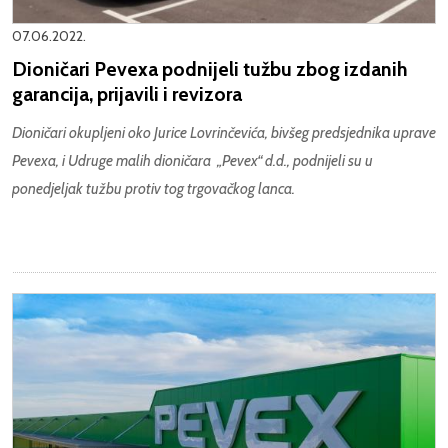
07.06.2022.
Dioničari Pevexa podnijeli tužbu zbog izdanih
garancija, prijavili i revizora
Dioničari okupljeni oko Jurice Lovrinčevića, bivšeg predsjednika uprave
Pevexa, i Udruge malih dioničara „Pevex“ d.d., podnijeli su u
ponedjeljak tužbu protiv tog trgovačkog lanca.