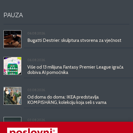
PAUZA
06.08.2026.
Bugatti Destrier: skulptura stvorena za vječnost
06.08.2026.
Više od 13 milijuna Fantasy Premier League igrača
dobiva AI pomoćnika
03.08.2026.
Od doma do doma: IKEA predstavlja
KOMPISHÄNG, kolekciju koja seli s vama
03.08.2026.
Kineski BYD predstavio luksuznu limuzinu veću od
Mercedesove S-klase, obećava domet do 1.000