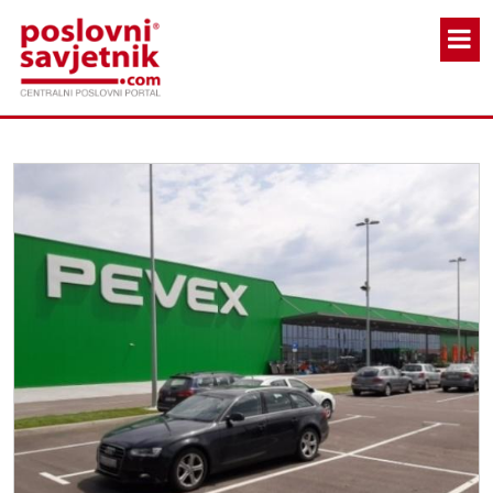
Skoči na glavni sadržaj