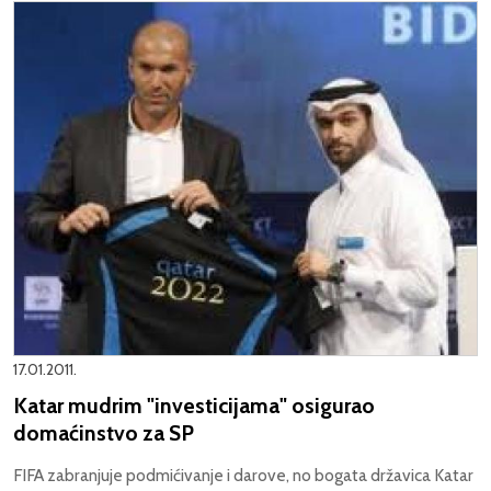
17.01.2011.
Katar mudrim "investicijama" osigurao
domaćinstvo za SP
FIFA zabranjuje podmićivanje i darove, no bogata državica Katar