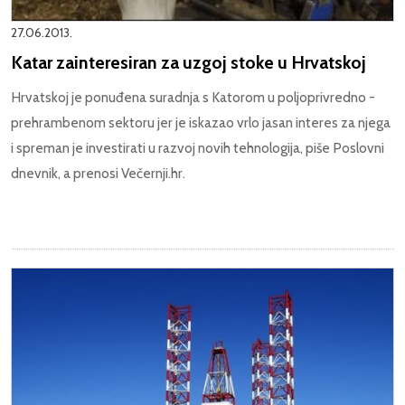
27.06.2013.
Katar zainteresiran za uzgoj stoke u Hrvatskoj
Hrvatskoj je ponuđena suradnja s Katorom u poljoprivredno -
prehrambenom sektoru jer je iskazao vrlo jasan interes za njega
i spreman je investirati u razvoj novih tehnologija, piše Poslovni
dnevnik, a prenosi Večernji.hr.