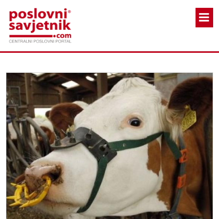
Skoči na glavni sadržaj