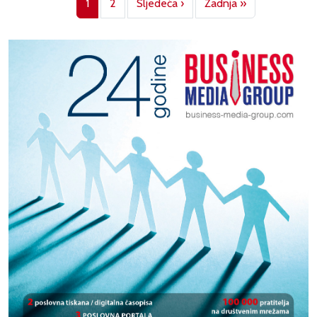
Next page
Last page
1
2
Sljedeća ›
Zadnja »