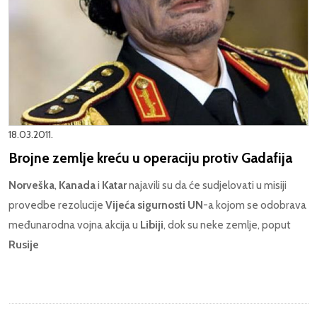
18.03.2011.
Brojne zemlje kreću u operaciju protiv Gadafija
Norveška
,
Kanada
i
Katar
najavili su da će sudjelovati u misiji
provedbe rezolucije
Vijeća sigurnosti UN
-a kojom se odobrava
međunarodna vojna akcija u
Libiji
, dok su neke zemlje, poput
Rusije