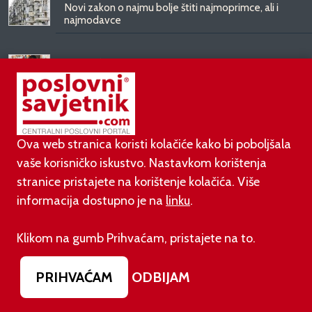
Novi zakon o najmu bolje štiti najmoprimce, ali i
najmodavce
31.07.2026.
Domaća vina bez konkurencije: bira ih 90 posto
hrvatskih potrošača
31.07.2026.
Ova web stranica koristi kolačiće kako bi poboljšala
Ovako će izgledati novo ruho zgrade koja je
godinama ruglo zapadnog Zagreba
vaše korisničko iskustvo. Nastavkom korištenja
stranice pristajete na korištenje kolačića. Više
informacija dostupno je na
linku
.
PODUZETNIŠTVO
Klikom na gumb Prihvaćam, pristajete na to.
01.08.2026.
PRIHVAĆAM
ODBIJAM
adidas i Hrvatski nogometni savez objavili
višegodišnje partnerstvo