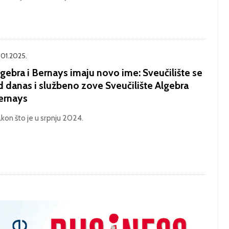
.01.2025.
gebra i Bernays imaju novo ime: Sveučilište se
d danas i službeno zove Sveučilište Algebra
ernays
kon što je u srpnju 2024.