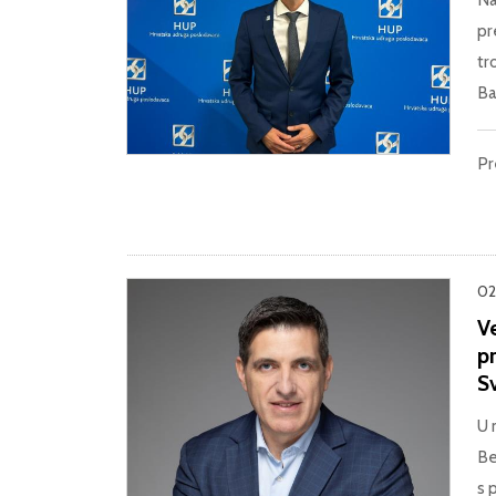
pr
tr
Ba
Pr
02
Ve
p
S
U 
Be
s 