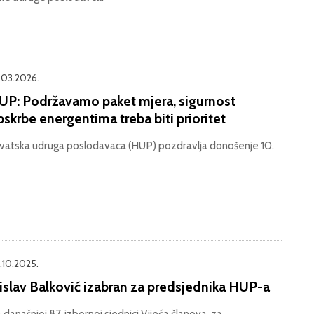
.03.2026.
UP: Podržavamo paket mjera, sigurnost
skrbe energentima treba biti prioritet
vatska udruga poslodavaca (HUP) pozdravlja donošenje 10.
.10.2025.
islav Balković izabran za predsjednika HUP-a
 današnjoj 87. izbornoj sjednici Vijeća članova, za