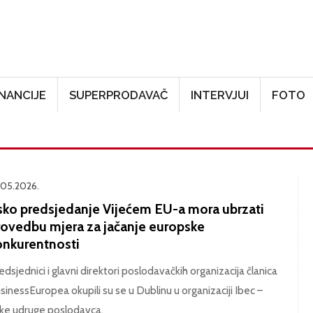
Skoči na glavni sadržaj
INANCIJE
SUPERPRODAVAČ
INTERVJUI
FOTO
.05.2026.
rsko predsjedanje Vijećem EU-a mora ubrzati
rovedbu mjera za jačanje europske
onkurentnosti
edsjednici i glavni direktori poslodavačkih organizacija članica
sinessEuropea okupili su se u Dublinu u organizaciji Ibec –
ske udruge poslodavca.