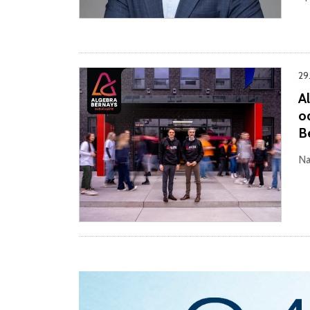
29
Al
o
B
Na