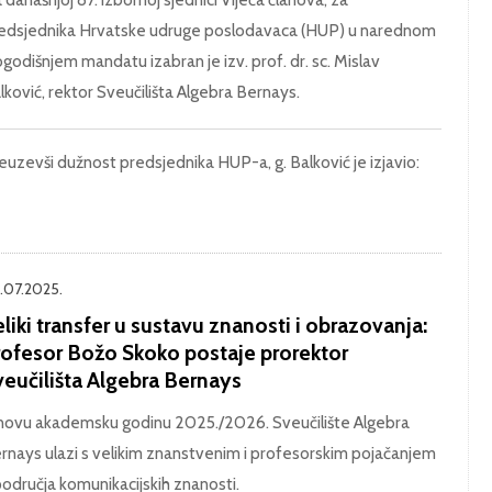
edsjednika Hrvatske udruge poslodavaca (HUP) u narednom
ogodišnjem mandatu izabran je izv. prof. dr. sc. Mislav
lković, rektor Sveučilišta Algebra Bernays.
euzevši dužnost predsjednika HUP-a, g. Balković je izjavio:
.07.2025.
liki transfer u sustavu znanosti i obrazovanja:
rofesor Božo Skoko postaje prorektor
veučilišta Algebra Bernays
novu akademsku godinu 2025./2026. Sveučilište Algebra
rnays ulazi s velikim znanstvenim i profesorskim pojačanjem
područja komunikacijskih znanosti.