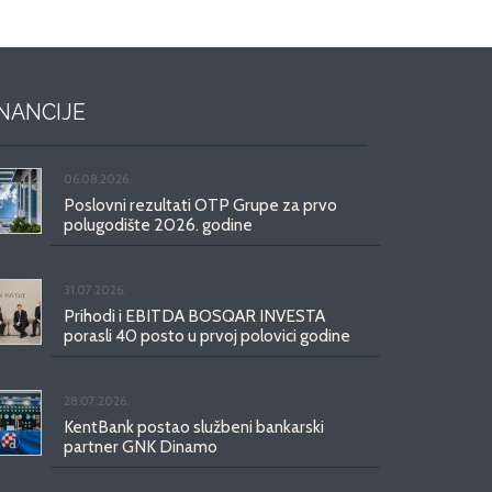
INANCIJE
06.08.2026.
Poslovni rezultati OTP Grupe za prvo
polugodište 2026. godine
31.07.2026.
Prihodi i EBITDA BOSQAR INVESTA
porasli 40 posto u prvoj polovici godine
28.07.2026.
KentBank postao službeni bankarski
partner GNK Dinamo