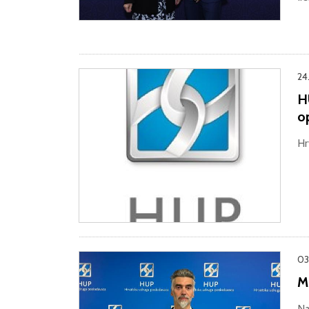
24
H
op
Hr
03
M
Na