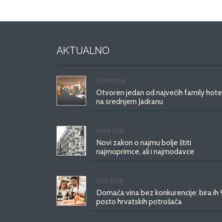
AKTUALNO
03.08.2026.
Otvoren jedan od najvećih family hote
na srednjem Jadranu
01.08.2026.
Novi zakon o najmu bolje štiti
najmoprimce, ali i najmodavce
31.07.2026.
Domaća vina bez konkurencije: bira ih
posto hrvatskih potrošača