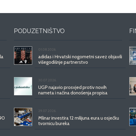
PODUZETNIŠTVO
F
01.08.2026.
la
adidas i Hrvatski nogometni savez objavili
višegodišnje partnerstvo
30.07.2026.
UGP najavio prosvjed protiv novih
nameta i načina donošenja propisa
29.07.2026.
 90
Mlinar investira 12 milijuna eura u osječku
tvornicu bureka