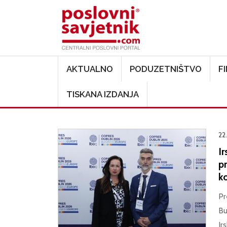
Main navigation
AKTUALNO
PODUZETNIŠTVO
F
TISKANA IZDANJA
22
I
p
k
Pr
Bu
Ir