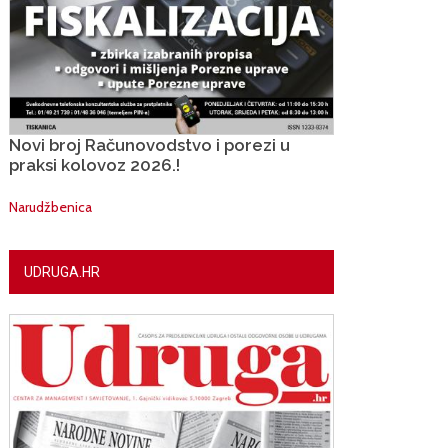
Novi broj Računovodstvo i porezi u
praksi kolovoz 2026.!
Narudžbenica
UDRUGA.HR