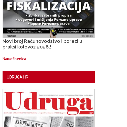
Novi broj Računovodstvo i porezi u
praksi kolovoz 2026.!
Narudžbenica
UDRUGA.HR