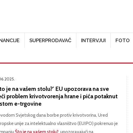
Skoči na glavni sadržaj
INANCIJE
SUPERPRODAVAČ
INTERVJUI
FOTO
.06.2025.
Što je na vašem stolu?' EU upozorava na sve
ći problem krivotvorenja hrane i pića potaknut
astom e-trgovine
vodom Svjetskog dana borbe protiv krivotvorina, Ured
ropske unije za intelektualno vlasništvo (EUIPO) pokrenuo je
mpanju
Što je na vašem stolu?
, upozoravajući na