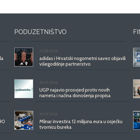
PODUZETNIŠTVO
F
01.08.2026.
la
adidas i Hrvatski nogometni savez objavili
višegodišnje partnerstvo
30.07.2026.
UGP najavio prosvjed protiv novih
nameta i načina donošenja propisa
29.07.2026.
 90
Mlinar investira 12 milijuna eura u osječku
tvornicu bureka