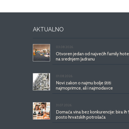
AKTUALNO
03.08.2026.
Otvoren jedan od najvećih family hote
na srednjem Jadranu
01.08.2026.
Novi zakon o najmu bolje štiti
najmoprimce, ali i najmodavce
31.07.2026.
Domaća vina bez konkurencije: bira ih
posto hrvatskih potrošača