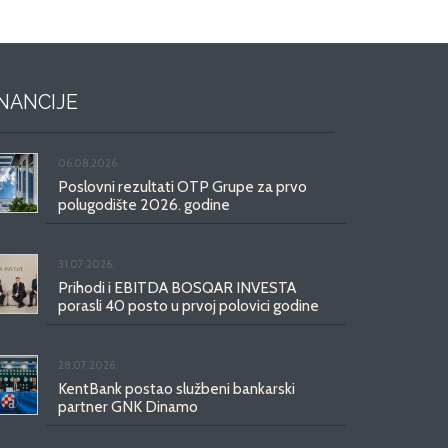
INANCIJE
06.08.2026.
Poslovni rezultati OTP Grupe za prvo
polugodište 2026. godine
31.07.2026.
Prihodi i EBITDA BOSQAR INVESTA
porasli 40 posto u prvoj polovici godine
28.07.2026.
KentBank postao službeni bankarski
partner GNK Dinamo