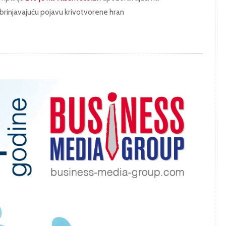
brinjavajuću pojavu krivotvorene hran