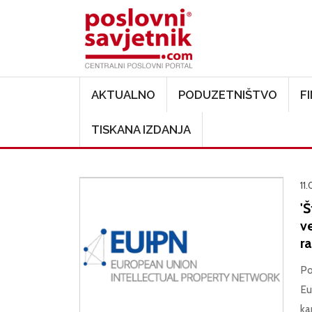
Main navigation
AKTUALNO
PODUZETNIŠTVO
F
TISKANA IZDANJA
11
'
ve
r
Po
Eu
ka