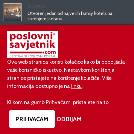
03.08.2026.
Otvoren jedan od najvećih family hotela na
srednjem Jadranu
01.08.2026.
Novi zakon o najmu bolje štiti najmoprimce, ali i
najmodavce
Ova web stranica koristi kolačiće kako bi poboljšala
vaše korisničko iskustvo. Nastavkom korištenja
PODUZETNIŠTVO
stranice pristajete na korištenje kolačića. Više
informacija dostupno je na
linku
.
01.08.2026.
adidas i Hrvatski nogometni savez objavili
Klikom na gumb Prihvaćam, pristajete na to.
višegodišnje partnerstvo
PRIHVAĆAM
ODBIJAM
30.07.2026.
UGP najavio prosvjed protiv novih nameta i načina