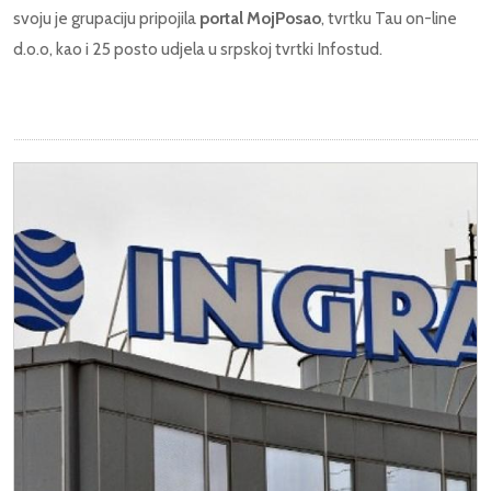
svoju je grupaciju pripojila
portal MojPosao
, tvrtku Tau on-line
d.o.o, kao i 25 posto udjela u srpskoj tvrtki Infostud.