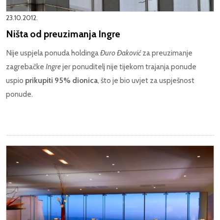
23.10.2012.
Ništa od preuzimanja Ingre
Nije uspjela ponuda holdinga
Đuro Đaković
za preuzimanje
zagrebačke
Ingre
jer ponuditelj nije tijekom trajanja ponude
uspio
prikupiti 95% dionica
, što je bio uvjet za uspješnost
ponude.