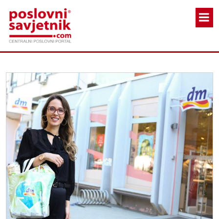
Skoči na glavni sadržaj