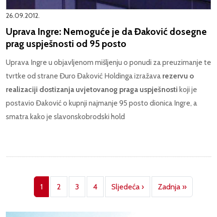
26.09.2012.
Uprava Ingre: Nemoguće je da Đaković dosegne
prag uspješnosti od 95 posto
Uprava Ingre u objavljenom mišljenju o ponudi za preuzimanje te
tvrtke od strane Đuro Đaković Holdinga izražava
rezervu o
realizaciji dostizanja uvjetovanog praga uspješnosti
koji je
postavio Đaković o kupnji najmanje 95 posto dionica Ingre, a
smatra kako je slavonskobrodski hold
Pagination
Next page
Last pag
1
2
3
4
Sljedeća ›
Zadnja »