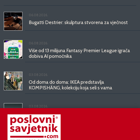
06.08.2026.
Bugatti Destrier: skulptura stvorena za vječnost
06.08.2026.
Više od 13 milijuna Fantasy Premier League igrača
dobiva AI pomoćnika
03.08.2026.
Od doma do doma: IKEA predstavlja
KOMPISHÄNG, kolekciju koja seli s vama
03.08.2026.
Kineski BYD predstavio luksuznu limuzinu veću od
Mercedesove S-klase, obećava domet do 1.000
kilometara