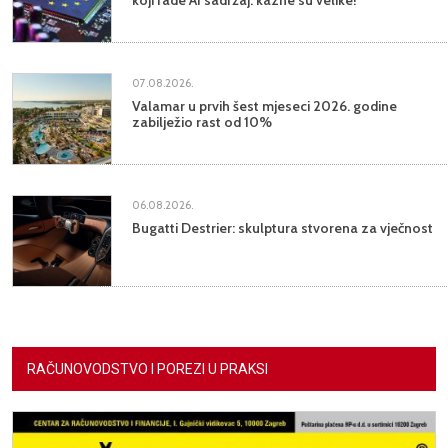
koji rade AI sadržaj: kazne su velike!
07.08.2026.
Valamar u prvih šest mjeseci 2026. godine
zabilježio rast od 10%
06.08.2026.
Bugatti Destrier: skulptura stvorena za vječnost
RAČUNOVODSTVO I POREZI U PRAKSI