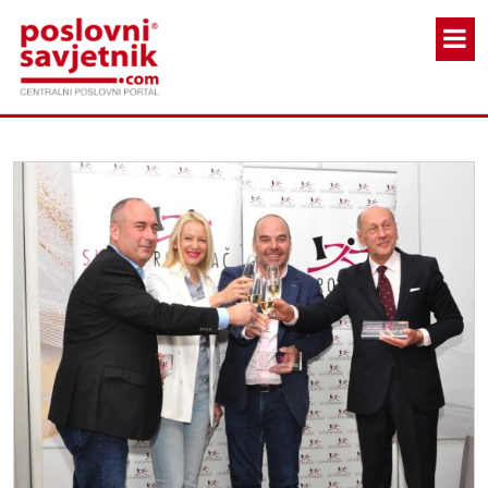
Skoči na glavni sadržaj