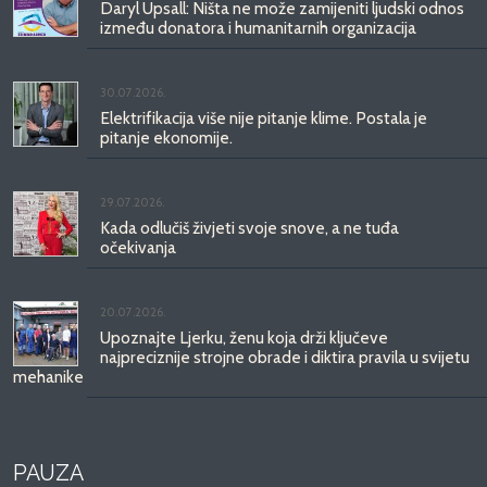
Daryl Upsall: Ništa ne može zamijeniti ljudski odnos
između donatora i humanitarnih organizacija
30.07.2026.
Elektrifikacija više nije pitanje klime. Postala je
pitanje ekonomije.
29.07.2026.
Kada odlučiš živjeti svoje snove, a ne tuđa
očekivanja
20.07.2026.
Upoznajte Ljerku, ženu koja drži ključeve
najpreciznije strojne obrade i diktira pravila u svijetu
mehanike
PAUZA