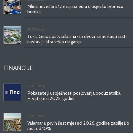
Mlinar investira 12 milijuna eura u osječku tvornicu
bureka
29.07.2026.
Tokić Grupa ostvarila snažan dvoznamenkasti rast i
nastavlja strateška ulaganja
FINANCIJE
07.08.2026.
Pokazatelji uspješnosti poslovanja poduzetnika
Hrvatske u 2025. godini
07.08.2026.
Valamar u prvih šest mjeseci 2026. godine zabilježio
rast od 10%