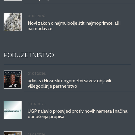
01.08.2026.
Novi zakon o najmu bolje štiti najmoprimce, ali i
najmodavce
PODUZETNIŠTVO
01.08.2026.
adidas i Hrvatski nogometni savez objavili
višegodišnje partnerstvo
30.07.2026.
UGP najavio prosvjed protiv novih nameta i načina
donošenja propisa
29.07.2026.