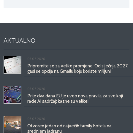
AKTUALNO
07.08.2026.
Pripremite se za velike promjene: Od siječnja 2027.
gasi se opcija na Gmailu koju koriste milijuni
07.08.2026.
Prije dva dana EU je uveo nova pravila za sve koji
rade AI sadržaj: kazne su velike!
03.08.2026.
Otvoren jedan od najvećih family hotela na
srednjem Jadranu