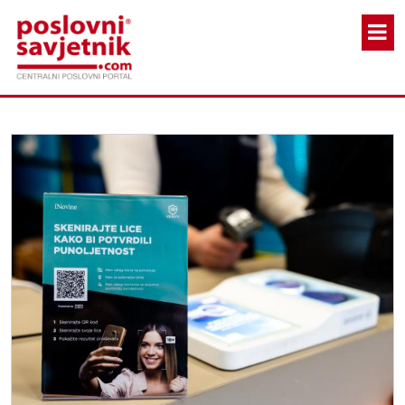
Skoči na glavni sadržaj