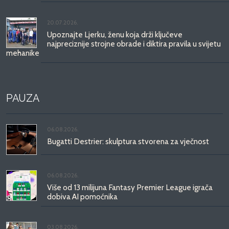
20.07.2026.
Upoznajte Ljerku, ženu koja drži ključeve
najpreciznije strojne obrade i diktira pravila u svijetu
mehanike
PAUZA
06.08.2026.
Bugatti Destrier: skulptura stvorena za vječnost
06.08.2026.
Više od 13 milijuna Fantasy Premier League igrača
dobiva AI pomoćnika
03.08.2026.