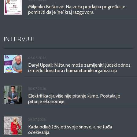
Miljenko Bošković: Najveća prodajna pogreška je
pomisliti da je 'ne' kraj razgovora
INTERVJUI
06.08.2026.
Daryl Upsall: Ništa ne može zamijeniti ljudski odnos
između donatora i humanitarnih organizacija
30.07.2026.
Elektrifikacija više nije pitanje klime. Postala je
pitanje ekonomije.
29.07.2026.
Kada odlučiš živjeti svoje snove, a ne tuđa
očekivanja