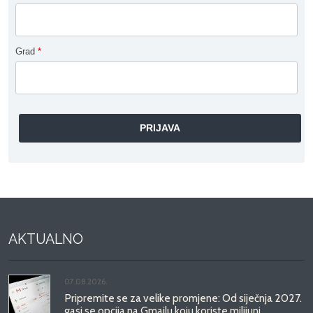
Grad
*
AKTUALNO
07.08.2026.
Pripremite se za velike promjene: Od siječnja 2027.
gasi se opcija na Gmailu koju koriste milijuni