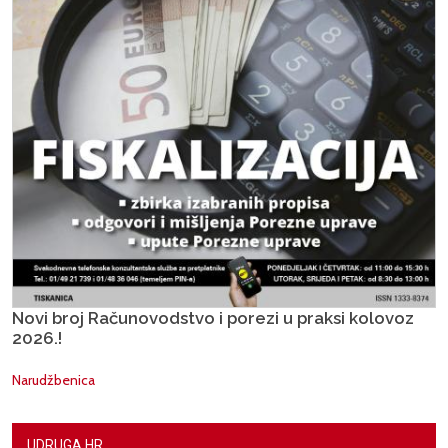
Novi broj Računovodstvo i porezi u praksi kolovoz
2026.!
Narudžbenica
UDRUGA.HR