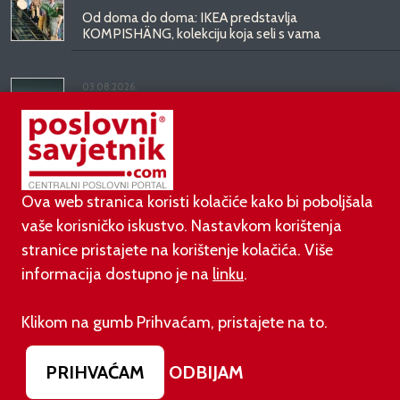
Od doma do doma: IKEA predstavlja
KOMPISHÄNG, kolekciju koja seli s vama
03.08.2026.
Kineski BYD predstavio luksuznu limuzinu veću od
Mercedesove S-klase, obećava domet do 1.000
kilometara
Ova web stranica koristi kolačiće kako bi poboljšala
vaše korisničko iskustvo. Nastavkom korištenja
stranice pristajete na korištenje kolačića. Više
informacija dostupno je na
linku
.
©
poslovni-savjetnik.com član je
Klikom na gumb Prihvaćam, pristajete na to.
Footer menu
O nama
Impressum
Uvjeti korištenja
PRIHVAĆAM
ODBIJAM
Izjava o zaštiti privatnosti