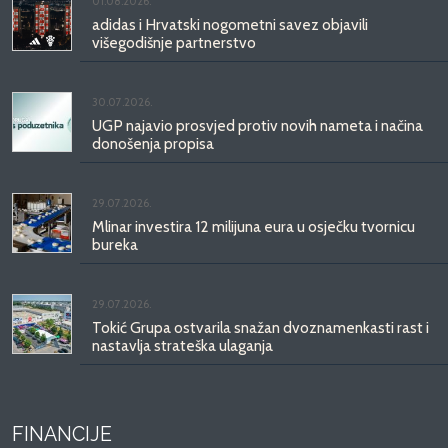
01.08.2026.
adidas i Hrvatski nogometni savez objavili
višegodišnje partnerstvo
30.07.2026.
UGP najavio prosvjed protiv novih nameta i načina
donošenja propisa
29.07.2026.
Mlinar investira 12 milijuna eura u osječku tvornicu
bureka
29.07.2026.
Tokić Grupa ostvarila snažan dvoznamenkasti rast i
nastavlja strateška ulaganja
FINANCIJE