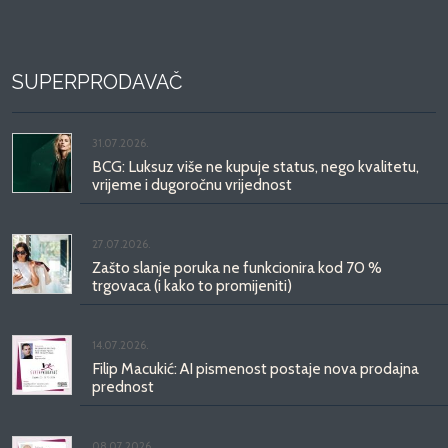
SUPERPRODAVAČ
31.07.2026.
BCG: Luksuz više ne kupuje status, nego kvalitetu,
vrijeme i dugoročnu vrijednost
27.07.2026.
Zašto slanje poruka ne funkcionira kod 70 %
trgovaca (i kako to promijeniti)
14.07.2026.
Filip Macukić: AI pismenost postaje nova prodajna
prednost
08.07.2026.