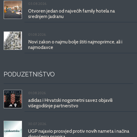
03.08.2026.
Otvoren jedan od najvećih family hotela na
srednjem Jadranu
01.08.2026.
Novi zakon o najmu bolje štiti najmoprimce, ali i
najmodavce
PODUZETNIŠTVO
01.08.2026.
adidas i Hrvatski nogometni savez objavili
višegodišnje partnerstvo
30.07.2026.
UGP najavio prosvjed protiv novih nameta i načina
donošenja propisa