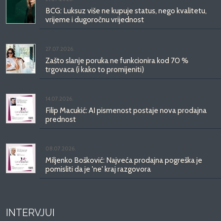
BCG: Luksuz više ne kupuje status, nego kvalitetu,
vrijeme i dugoročnu vrijednost
27.07.2026.
Zašto slanje poruka ne funkcionira kod 70 %
trgovaca (i kako to promijeniti)
14.07.2026.
Filip Macukić: AI pismenost postaje nova prodajna
prednost
08.07.2026.
Miljenko Bošković: Najveća prodajna pogreška je
pomisliti da je 'ne' kraj razgovora
INTERVJUI