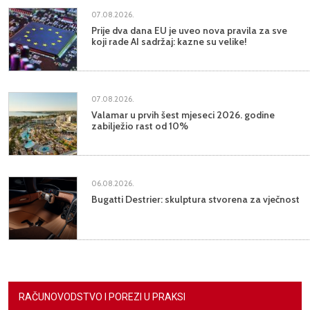
07.08.2026.
Prije dva dana EU je uveo nova pravila za sve
koji rade AI sadržaj: kazne su velike!
07.08.2026.
Valamar u prvih šest mjeseci 2026. godine
zabilježio rast od 10%
06.08.2026.
Bugatti Destrier: skulptura stvorena za vječnost
RAČUNOVODSTVO I POREZI U PRAKSI