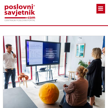
Skoči na glavni sadržaj