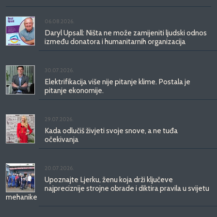
06.08.2026.
Daryl Upsall: Ništa ne može zamijeniti ljudski odnos
između donatora i humanitarnih organizacija
30.07.2026.
Elektrifikacija više nije pitanje klime. Postala je
pitanje ekonomije.
29.07.2026.
Kada odlučiš živjeti svoje snove, a ne tuđa
očekivanja
20.07.2026.
Upoznajte Ljerku, ženu koja drži ključeve
najpreciznije strojne obrade i diktira pravila u svijetu
mehanike