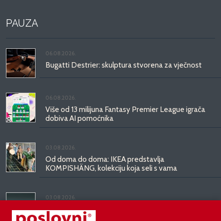
PAUZA
06.08.2026.
Bugatti Destrier: skulptura stvorena za vječnost
06.08.2026.
Više od 13 milijuna Fantasy Premier League igrača
dobiva AI pomoćnika
03.08.2026.
Od doma do doma: IKEA predstavlja
KOMPISHÄNG, kolekciju koja seli s vama
03.08.2026.
Kineski BYD predstavio luksuznu limuzinu veću od
Mercedesove S-klase, obećava domet do 1.000