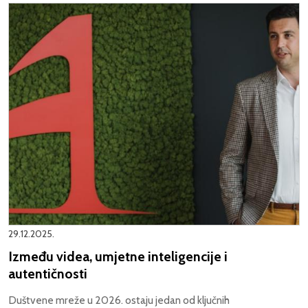
29.12.2025.
Između videa, umjetne inteligencije i
autentičnosti
Duštvene mreže u 2026. ostaju jedan od ključnih