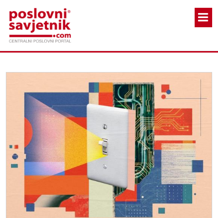
Skoči na glavni sadržaj