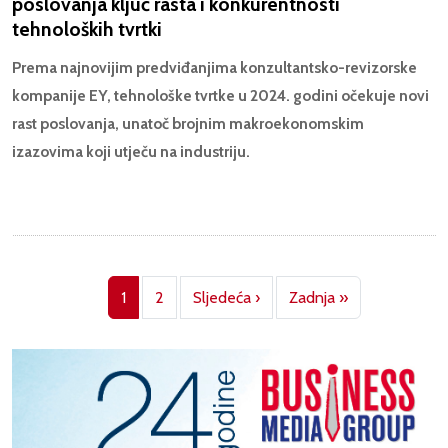
poslovanja ključ rasta i konkurentnosti
tehnoloških tvrtki
Prema najnovijim predviđanjima konzultantsko-revizorske
kompanije EY, tehnološke tvrtke u 2024. godini očekuje novi
rast poslovanja, unatoč brojnim makroekonomskim
izazovima koji utječu na industriju.
Pagination
Next page
Last page
1
2
Sljedeća ›
Zadnja »