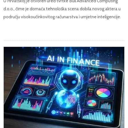
U Hrvatskoj je otvoren ured tvrtke Bull Advanced Computing
d.o.o., čime je domaća tehnološka scena dobila novog aktera u
području visokoučinkovitog računarstva i umjetne inteligencije.