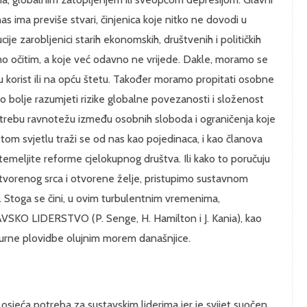
as ima previše stvari, činjenica koje nitko ne dovodi u
tucije zarobljenici starih ekonomskih, društvenih i političkih
mo očitim, a koje već odavno ne vrijede. Dakle, moramo se
u korist ili na opću štetu. Također moramo propitati osobne
mo bolje razumjeti rizike globalne povezanosti i složenost
otrebu ravnotežu između osobnih sloboda i ograničenja koje
U tom svjetlu traži se od nas kao pojedinaca, i kao članova
emeljite reforme cjelokupnog društva. Ili kako to poručuju
otvorenog srca i otvorene želje, pristupimo sustavnom
. Stoga se čini, u ovim turbulentnim vremenima,
VSKO LIDERSTVO (P. Senge, H. Hamilton i J. Kania), kao
gurne plovidbe olujnim morem današnjice.
, osjeća potreba za sustavskim liderima jer je svijet suočen