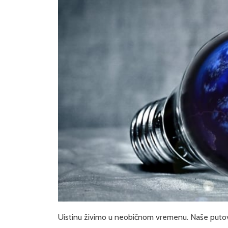
Uistinu živimo u neobičnom vremenu. Naše putova