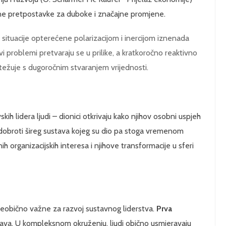
vne pretpostavke za duboke i značajne promjene.
situacije opterećene polarizacijom i inercijom iznenada
i problemi pretvaraju se u prilike, a kratkoročno reaktivno
ežuje s dugoročnim stvaranjem vrijednosti.
h lidera ljudi – dionici otkrivaju kako njihov osobni uspjeh
 dobroti šireg sustava kojeg su dio pa stoga vremenom
h organizacijskih interesa i njihove transformacije u sferi
 neobično važne za razvoj sustavnog liderstva.
Prva
tava. U kompleksnom okruženju, ljudi obično usmjeravaju