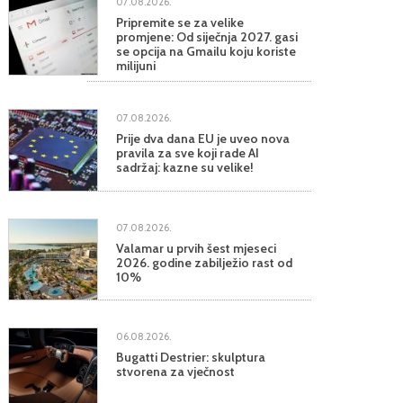
07.08.2026.
Pripremite se za velike
promjene: Od siječnja 2027. gasi
se opcija na Gmailu koju koriste
milijuni
07.08.2026.
Prije dva dana EU je uveo nova
pravila za sve koji rade AI
sadržaj: kazne su velike!
07.08.2026.
Valamar u prvih šest mjeseci
2026. godine zabilježio rast od
10%
06.08.2026.
Bugatti Destrier: skulptura
stvorena za vječnost