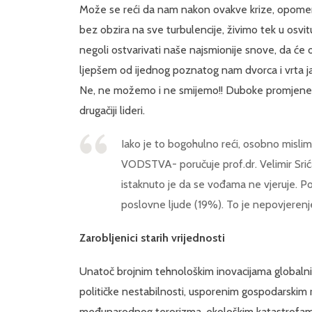
Može se reći da nam nakon ovakve krize, opomen
bez obzira na sve turbulencije, živimo tek u osvi
negoli ostvarivati naše najsmionije snove, da će ost
ljepšem od ijednog poznatog nam dvorca i vrta ja
Ne, ne možemo i ne smijemo!! Duboke promjene su
drugačiji lideri.
Iako je to bogohulno reći, osobno mislim
VODSTVA- poručuje prof.dr. Velimir Sri
istaknuto je da se vođama ne vjeruje. P
poslovne ljude (19%). To je nepovjerenj
Zarobljenici starih vrijednosti
Unatoč brojnim tehnološkim inovacijama globalni 
političke nestabilnosti, usporenim gospodarski
međunarodnog terorizma, ekološkim katastrofama