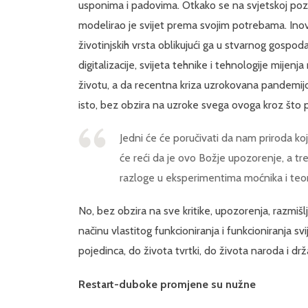
usponima i padovima. Otkako se na svjetskoj poz
modelirao je svijet prema svojim potrebama. Inovat
životinjskih vrsta oblikujući ga u stvarnog gospoda
digitalizacije, svijeta tehnike i tehnologije mije
životu, a da recentna kriza uzrokovana pandemijo
isto, bez obzira na uzroke svega ovoga kroz što 
Jedni će će poručivati da nam priroda ko
će reći da je ovo Božje upozorenje, a treć
razloge u eksperimentima moćnika i teor
No, bez obzira na sve kritike, upozorenja, razmi
načinu vlastitog funkcioniranja i funkcioniranja s
pojedinca, do života tvrtki, do života naroda i drž
Restart-duboke promjene su nužne