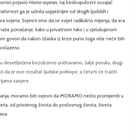
ornici pojavio
Homo sapines
, taj beskrupulozni osvajač
ivnost ga je učinila uspješnijim od drugih ljudskih i
ra svijeta. Svjesni smo da se svijet radikalno mijenja, da era
nja naše ponašanje, kako u privatnom tako i u cjelokupnom
m govori da nakon izlaska iz krize puno toga više neće biti
prolazimo.
ju desetljećima bezobzirno uništavamo, šalje poruku, drugi
i da je ovo rezultat ljudske pohlepe, a četvrti će tražiti
ijama zavjere.
šljanja, moramo biti svjesni da MORAMO nešto promijeniti u
vijeta, od privatnog života do poslovnog života, života
ava.