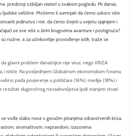
e, predstoji ozbiljan
restart
u svakom pogledu. Mi danas,
tu ljudske veličine. Možemo li sumnjati da ćemo uskoro više
variti jedinstvo i mir, da ćemo živjeti u svijetu sjajnijem i
čajući se sve više u širim krugovima avanture i postignuća?
 nužne, a za učinkovitije provođenje istih, traže se
 da glavni problem današnjice nije virus, nego KRIZA
ća, i ističe: Na posljednjem Globalnom ekonomskom forumu
osebno pada povjerenje u političare (16%), medije (18%) i
e rezultat dugoročnog nezadovoljstva ljudi stanjem stvari.
se vođe slabo nose s gorućim pitanjima zdravstvenih kriza,
m rastom, siromaštvom, nepravdom, izazovima
, globalnim zatopljenjem ili sveopćom depresijom. Glavni