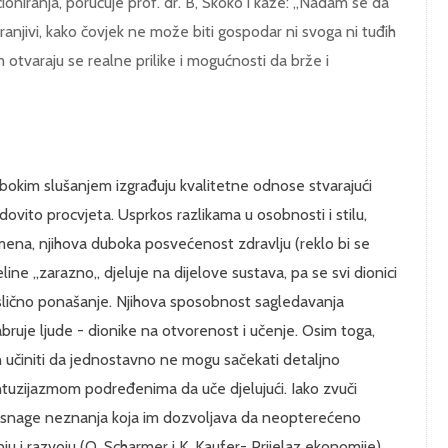
niranja, poručuje prof. dr. B, Skoko i kaže: „Nadam se da
ranjivi, kako čovjek ne može biti gospodar ni svoga ni tuđih
 otvaraju se realne prilike i mogućnosti da brže i
 dubokim slušanjem izgrađuju kvalitetne odnose stvarajući
vito procvjeta. Usprkos razlikama u osobnosti i stilu,
remena, njihova duboka posvećenost zdravlju (reklo bi se
ine „zarazno„ djeluje na dijelove sustava, pa se svi dionici
i slično ponašanje. Njihova sposobnost sagledavanja
rabruje ljude - dionike na otvorenost i učenje. Osim toga,
 učiniti da jednostavno ne mogu sačekati detaljno
ntuzijazmom podređenima da uče djelujući. Iako zvuči
iz snage neznanja koja im dozvoljava da neopterećeno
u i razvoju (O. Scharmer i K. Kaufer- Prijelaz ekonomije)