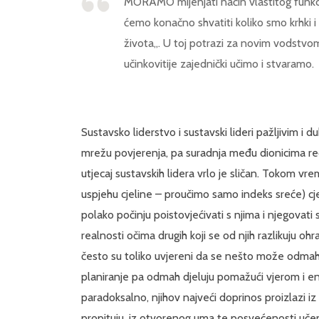
MORAMO mijenjati način vlastitog funkcio
ćemo konačno shvatiti koliko smo krhki i 
života„. U toj potrazi za novim vodstvom
učinkovitije zajednički učimo i stvaramo.
Sustavsko liderstvo i sustavski lideri pažljivim i
mrežu povjerenja, pa suradnja među dionicima redo
utjecaj sustavskih lidera vrlo je sličan. Tokom v
uspjehu cjeline – proučimo samo indeks sreće) cjel
polako počinju poistovjećivati s njima i njegovat
realnosti očima drugih koji se od njih razlikuju oh
često su toliko uvjereni da se nešto može odmah
planiranje pa odmah djeluju pomažući vjerom i e
paradoksalno, njihov najveći doprinos proizlazi 
propituju, iz otvorenog uma te posvećenosti učenj