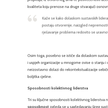
kvaliteta koju prenose na druge stvarajući osno
Kaže se kako dolaskom sustavskih lidera 
postaju otvorenije, naizgled nepremostiv
rješavanje problema redovito se uravnot
Osim toga, posebno se ističe da dolaskom sustavski
i uspjeh organizacije u mnogome ovise o stanju i
neizostavno dolazi do rekontekstualizacije sebični
boljitka cjeline.
Sposobnosti kolektivnog liderstva
Tri su ključne sposobnosti kolektivnog liderstva
sposobnost
ogleda se u sagledavanju šireg sus