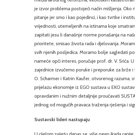
je izvor problema postojeći način mišljenja. Oko n
pitanje jer smo i kao pojedinci, i kao tvrtke i insti
vrijednosti, utemeljenih na istinama koje smatra
zapitati jesu li današnje norme ponašanja na naš
prioritete, smisao života rada i djelovanja. Mora
svih njenih posljedica. Moramo bolje sagledati p
nameće opći interes, poručuje prof. dr. V. Srića. 
zajednice izvučemo poruke i preporuke za brže i t
O. Scharmer i Katrin Kaufer, otvorenog razuma, 
prijelazu ekonomije iz EGO sustava u EKO sustav
opravdanim i nužnim detaljnije proučavati SUSTA
jednog od mogućih pravaca traženja rješenja i si
Sustavski lideri nastupaju
U cijelom svijetu danas se, više nego ikada ranije