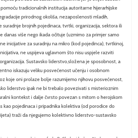
pomoću tradicionalnih institucija autoritarne hijerarhijske
egradacije prirodnog okoliša, nezaposlenosti mladih,
suradnje brojnih pojedinaca, tvrtki, organizacija, sektora ili
e danas više nego ikada očituje (uzmimo za primjer samo
e inicijative za suradnju na mikro (kod pojedinca), tvrtkinoj,
 inicijativa, ne uspijeva uglavnom što nisu uspjele razviti
 organizacija. Sustavsko liderstvo,složena je sposobnost, a
identno iskazuju veliku posvećenost učenju i osobnom
roz koje oni prolaze bolje razumijemo njihovu posvećenost,
ko liderstvo ipak ne bi trebalo povezivati s misterioznim
uralni kontekst i dalje čvrsto povezan s mitom o herojskom
s kao pojedinaca i pripadnika kolektiva (od porodice do
vijeta) traži da njegujemo kolektivno liderstvo-sustavsko