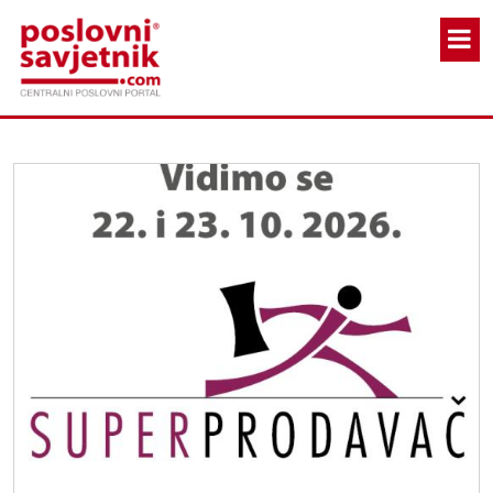
Skoči na glavni sadržaj