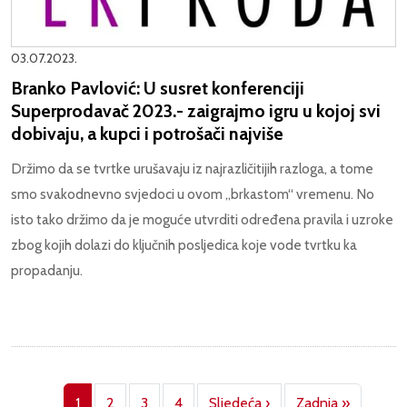
03.07.2023.
Branko Pavlović: U susret konferenciji
Superprodavač 2023.- zaigrajmo igru u kojoj svi
dobivaju, a kupci i potrošači najviše
Držimo da se tvrtke urušavaju iz najrazličitijih razloga, a tome
smo svakodnevno svjedoci u ovom „brkastom“ vremenu. No
isto tako držimo da je moguće utvrditi određena pravila i uzroke
zbog kojih dolazi do ključnih posljedica koje vode tvrtku ka
propadanju.
Pagination
Next page
Last pag
1
2
3
4
Sljedeća ›
Zadnja »