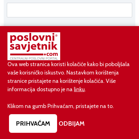
Ova web stranica koristi kolačiće kako bi poboljšala
vaše korisničko iskustvo. Nastavkom korištenja
stranice pristajete na korištenje kolačića. Više
AKTUALNO
informacija dostupno je na
linku
.
07.08.2026.
Klikom na gumb Prihvaćam, pristajete na to.
Pripremite se za velike promjene: Od siječnja 2027.
gasi se opcija na Gmailu koju koriste milijuni
PRIHVAĆAM
ODBIJAM
07.08.2026.