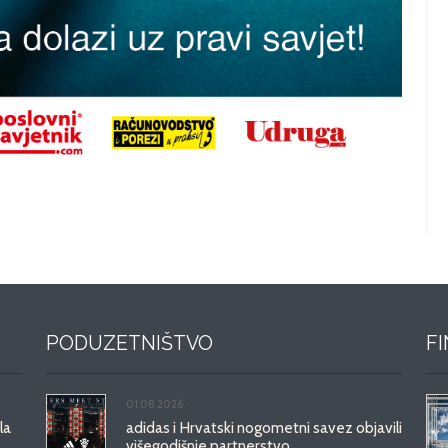
PODUZETNIŠTVO
F
01.08.2026.
la
adidas i Hrvatski nogometni savez objavili
višegodišnje partnerstvo