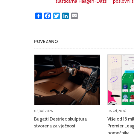
slastičarna Häagen-Dazs
poslovni s
Share
Facebook
Twitter
LinkedIn
Email
POVEZANO
06, kol, 2026
06, kol, 2026
Bugatti Destrier: skulptura
Više od 13 mi
stvorena za vječnost
Premier Leag
pomoćnika