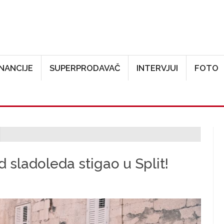
Skoči na glavni sadržaj
INANCIJE
SUPERPRODAVAČ
INTERVJUI
FOTO
d sladoleda stigao u Split!