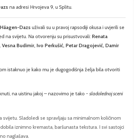
Dazs
na adresi Hrvojeva 9, u Splitu.
Häagen-Dazs
uživali su u pravoj rapsodiji okusa i uvjerili se
ed na svijetu. Na otvorenju su prisustvovali:
Renata
ć, Vesna Budimir, Ivo Perkušić, Petar Dragojević, Damir
kom istaknuo je kako mu je dugogodišnja želja bila otvoriti
knuti, na uistinu jakoj – nazovimo je tako -
sladolednoj sceni
a svijetu. Sladoledi se spravljaju sa minimalnom količinom
dobila iznimno kremasta, baršunasta tekstura. I svi sastojci
sno naglašava.