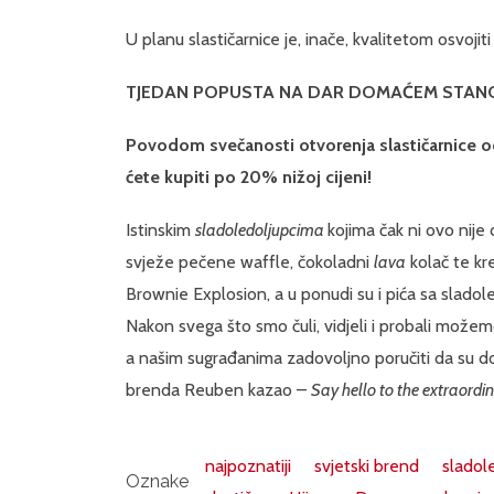
U planu slastičarnice je, inače, kvalitetom osvojiti s
TJEDAN POPUSTA NA DAR DOMAĆEM STAN
Povodom svečanosti otvorenja slastičarnice od
ćete kupiti po 20% nižoj cijeni!
Istinskim
sladoledoljupcima
kojima čak ni ovo nije 
svježe pečene waffle, čokoladni
lava
kolač te kr
Brownie Explosion, a u ponudi su i pića sa sladol
Nakon svega što smo čuli, vidjeli i probali mož
a našim sugrađanima zadovoljno poručiti da su do
brenda Reuben kazao –
Say hello to the extraordi
najpoznatiji
svjetski brend
sladol
Oznake