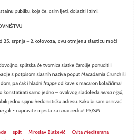
talnu publiku, koja će, osim ljeti, dolaziti i zimi.
OVNIŠTVU
 25. srpnja – 2.kolovoza, ovu otmjenu slasticu moći
dovoljno, splitska će tvornica slatke čarolije ponuditi i
eacije s potpisom slasnih naziva poput Macadamia Crunch ili
edom, pa čak i hladni
frappe
od kave s macaron kolačićima!
emo konstatirati samo jedno – ovakvog sladoleda
nema nigdi
,
bili jednu sjajnu hedonističku adresu. Kako bi sam osnivač
nary,
ili - napravite mjesta za izvanredno! PS/SM
eda
split
Miroslav Blažević
Cvita Mediterana