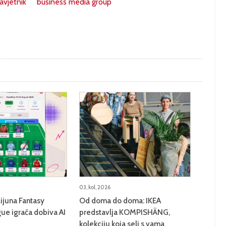
avjetnik
business media group
03, kol, 2026
lijuna Fantasy
Od doma do doma: IKEA
ue igrača dobiva AI
predstavlja KOMPISHÄNG,
kolekciju koja seli s vama