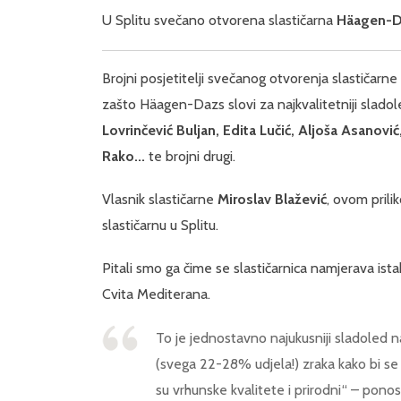
U Splitu svečano otvorena slastičarna
Häagen-
Brojni posjetitelji svečanog otvorenja slastičarne
zašto Häagen-Dazs slovi za najkvalitetniji sladol
Lovrinčević Buljan, Edita Lučić, Aljoša Asanovi
Rako...
te brojni drugi.
Vlasnik slastičarne
Miroslav Blažević
, ovom prili
slastičarnu u Splitu.
Pitali smo ga čime se slastičarnica namjerava ista
Cvita Mediterana.
To je jednostavno najukusniji sladoled n
(svega 22-28% udjela!) zraka kako bi se 
su vrhunske kvalitete i prirodni“ – pono