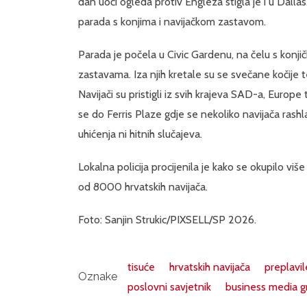
dan uoči ogleda protiv Engleza stigla je i u Dalla
parada s konjima i navijačkom zastavom.
Parada je počela u Civic Gardenu, na čelu s konji
zastavama. Iza njih kretale su se svečane kočije
Navijači su pristigli iz svih krajeva SAD-a, Europ
se do Ferris Plaze gdje se nekoliko navijača rashlad
uhićenja ni hitnih slučajeva.
Lokalna policija procijenila je kako se okupilo vi
od 8000 hrvatskih navijača.
Foto: Sanjin Strukic/PIXSELL/SP 2026.
tisuće
hrvatskih navijača
preplavil
Oznake
poslovni savjetnik
business media g