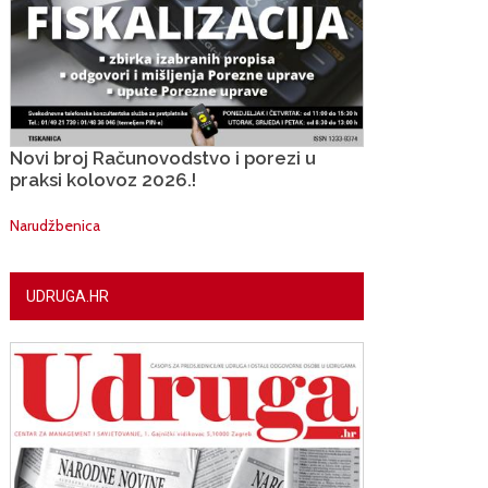
Novi broj Računovodstvo i porezi u
praksi kolovoz 2026.!
Narudžbenica
UDRUGA.HR