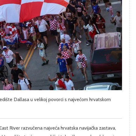
središte Dallasa u velikoj povorci s najvećom hrvatskom
East River razvučena najveća hrvatska navijačka zastava,