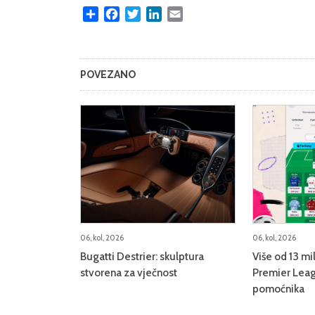
Share
Facebook
Twitter
LinkedIn
Email
POVEZANO
06, kol, 2026
06, kol, 2026
Bugatti Destrier: skulptura
Više od 13 mi
stvorena za vječnost
Premier Leag
pomoćnika