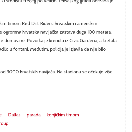
s. U središtu trećeg po veličini teksaškog grada održana je
čkim timom Red Dirt Riders, hrvatskim i američkim
 te ogromna hrvatska navijačka zastava duga 100 metara.
e te domovine. Povorka je krenula iz Civic Gardena, a kretala
ilo u fontani. Međutim, policija je izjavila da nije bilo
še od 3000 hrvatskih navijača. Na stadionu se očekuje više
e
Dallas
parada
konjičkim timom
roup