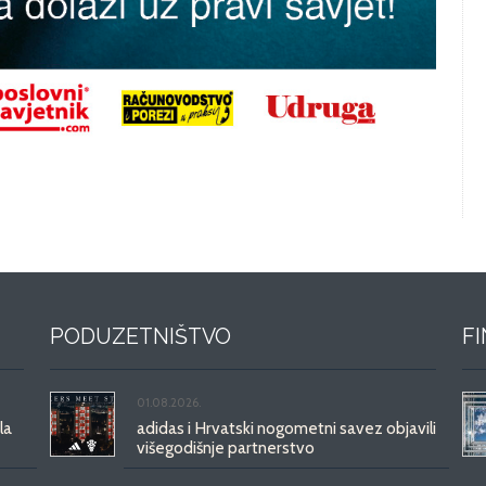
PODUZETNIŠTVO
F
01.08.2026.
la
adidas i Hrvatski nogometni savez objavili
višegodišnje partnerstvo