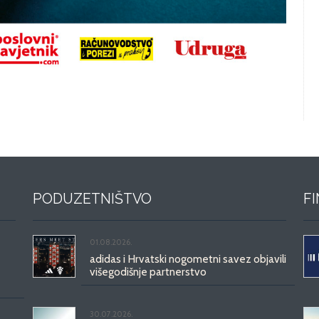
PODUZETNIŠTVO
F
01.08.2026.
adidas i Hrvatski nogometni savez objavili
višegodišnje partnerstvo
30.07.2026.