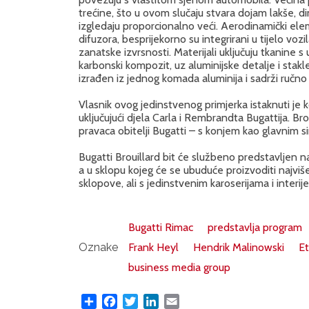
trećine, što u ovom slučaju stvara dojam lakše, di
izgledaju proporcionalno veći. Aerodinamički elem
difuzora, besprijekorno su integrirani u tijelo vo
zanatske izvrsnosti. Materijali uključuju tkanine s
karbonski kompozit, uz aluminijske detalje i stakle
izrađen iz jednog komada aluminija i sadrži ručno
Vlasnik ovog jedinstvenog primjerka istaknuti je k
uključujući djela Carla i Rembrandta Bugattija. Br
pravaca obitelji Bugatti – s konjem kao glavnim s
Bugatti Brouillard bit će službeno predstavljen 
a u sklopu kojeg će se ubuduće proizvoditi najviš
sklopove, ali s jedinstvenim karoserijama i interi
Bugatti Rimac
predstavlja program
Oznake
Frank Heyl
Hendrik Malinowski
Et
business media group
Share
Facebook
Twitter
LinkedIn
Email