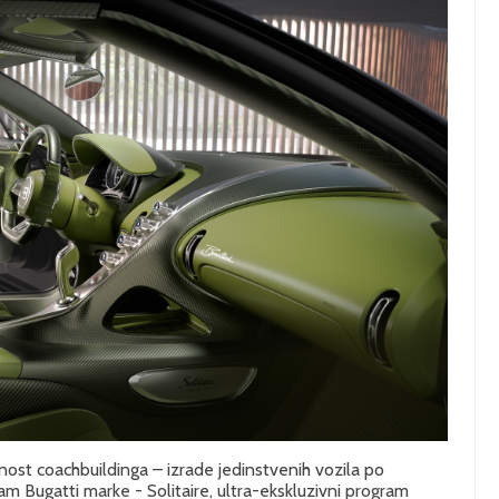
nost coachbuildinga – izrade jedinstvenih vozila po
m Bugatti marke - Solitaire, ultra-ekskluzivni program