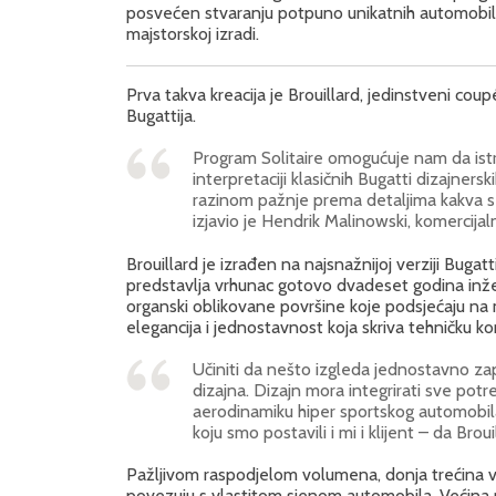
posvećen stvaranju potpuno unikatnih automobila
majstorskoj izradi.
Prva takva kreacija je Brouillard, jedinstveni co
Bugattija.
Program Solitaire omogućuje nam da istra
interpretaciji klasičnih Bugatti dizajner
razinom pažnje prema detaljima kakva se
izjavio je Hendrik Malinowski, komercijal
Brouillard je izrađen na najsnažnijoj verziji Bug
predstavlja vrhunac gotovo dvadeset godina inžen
organski oblikovane površine koje podsjećaju na mi
elegancija i jednostavnost koja skriva tehničku k
Učiniti da nešto izgleda jednostavno za
dizajna. Dizajn mora integrirati sve po
aerodinamiku hiper sportskog automobila 
koju smo postavili i mi i klijent – da Bro
Pažljivom raspodjelom volumena, donja trećina v
povezuju s vlastitom sjenom automobila. Većina p