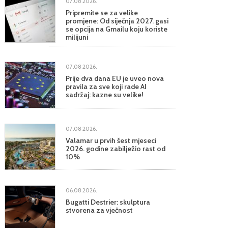
07.08.2026.
Pripremite se za velike
promjene: Od siječnja 2027. gasi
se opcija na Gmailu koju koriste
milijuni
07.08.2026.
Prije dva dana EU je uveo nova
pravila za sve koji rade AI
sadržaj: kazne su velike!
07.08.2026.
Valamar u prvih šest mjeseci
2026. godine zabilježio rast od
10%
06.08.2026.
Bugatti Destrier: skulptura
stvorena za vječnost