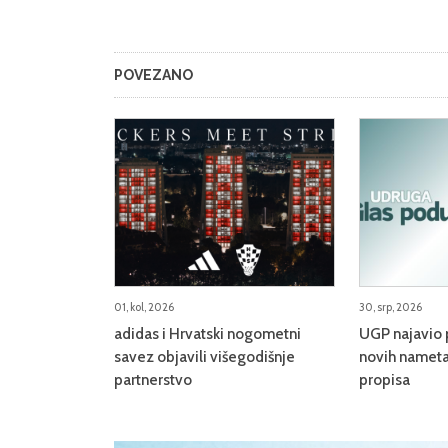
POVEZANO
01, kol, 2026
30, srp, 2026
adidas i Hrvatski nogometni
UGP najavio 
savez objavili višegodišnje
novih nameta
partnerstvo
propisa