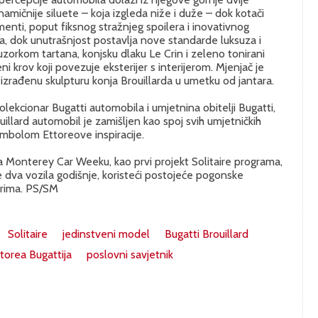
namičnije siluete – koja izgleda niže i duže – dok kotači
enti, poput fiksnog stražnjeg spoilera i inovativnog
zila, dok unutrašnjost postavlja nove standarde luksuza i
 uzorkom tartana, konjsku dlaku Le Crin i zeleno tonirani
ni krov koji povezuje eksterijer s interijerom. Mjenjač je
 izrađenu skulpturu konja Brouillarda u umetku od jantara.
olekcionar Bugatti automobila i umjetnina obitelji Bugatti,
ouillard automobil je zamišljen kao spoj svih umjetničkih
imbolom Ettoreove inspiracije.
na Monterey Car Weeku, kao prvi projekt Solitaire programa,
e dva vozila godišnje, koristeći postojeće pogonske
jerima. PS/SM
Solitaire
jedinstveni model
Bugatti Brouillard
torea Bugattija
poslovni savjetnik