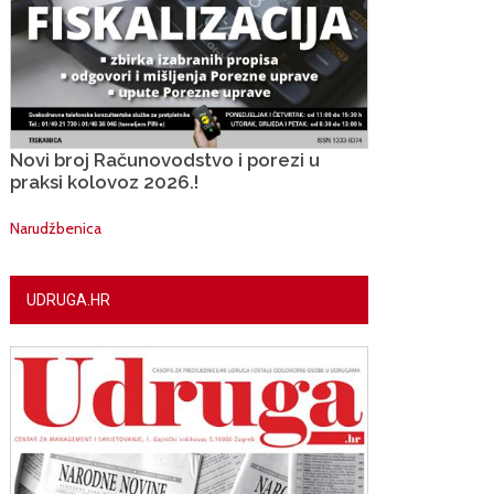
Novi broj Računovodstvo i porezi u
praksi kolovoz 2026.!
Narudžbenica
UDRUGA.HR