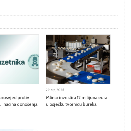
29, srp, 2026
prosvjed protiv
Mlinar investira 12 milijuna eura
 i načina donošenja
u osječku tvornicu bureka