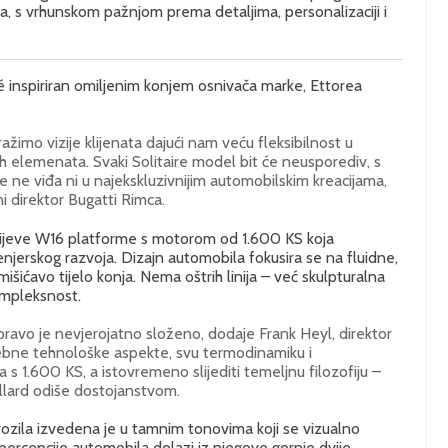
, s vrhunskom pažnjom prema detaljima, personalizaciji i
upé inspiriran omiljenim konjem osnivača marke, Ettorea
žimo vizije klijenata dajući nam veću fleksibilnost u
skih elemenata. Svaki Solitaire model bit će neusporediv, s
 ne viđa ni u najekskluzivnijim automobilskim kreacijama,
ni direktor Bugatti Rimca.
attijeve W16 platforme s motorom od 1.600 KS koja
jerskog razvoja. Dizajn automobila fokusira se na fluidne,
šićavo tijelo konja. Nema oštrih linija – već skulpturalna
ompleksnost.
pravo je nevjerojatno složeno, dodaje Frank Heyl, direktor
trebne tehnološke aspekte, svu termodinamiku i
s 1.600 KS, a istovremeno slijediti temeljnu filozofiju –
uillard odiše dostojanstvom.
ozila izvedena je u tamnim tonovima koji se vizualno
ercepcije automobila dolazi iz njegove gornje dvije