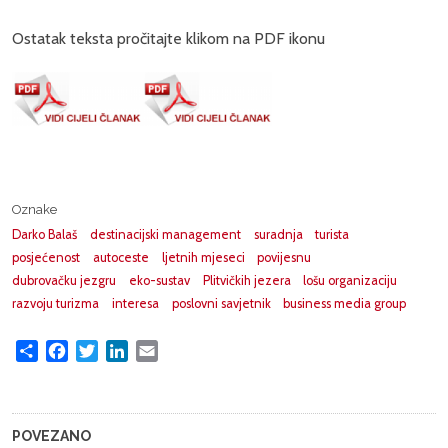
Ostatak teksta pročitajte klikom na PDF ikonu
Oznake
Darko Balaš
destinacijski management
suradnja
turista
posjećenost
autoceste
ljetnih mjeseci
povijesnu
dubrovačku jezgru
eko-sustav
Plitvičkih jezera
lošu organizaciju
razvoju turizma
interesa
poslovni savjetnik
business media group
Share
Facebook
Twitter
LinkedIn
Email
POVEZANO