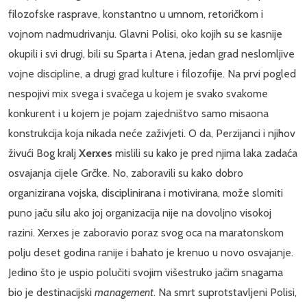
filozofske rasprave, konstantno u umnom, retoričkom i
vojnom nadmudrivanju. Glavni Polisi, oko kojih su se kasnije
okupili i svi drugi, bili su Sparta i Atena, jedan grad neslomljive
vojne discipline, a drugi grad kulture i filozofije. Na prvi pogled
nespojivi mix svega i svačega u kojem je svako svakome
konkurent i u kojem je pojam zajedništvo samo misaona
konstrukcija koja nikada neće zaživjeti. O da, Perzijanci i njihov
živući Bog kralj
Xerxes
mislili su kako je pred njima laka zadaća
osvajanja cijele Grčke. No, zaboravili su kako dobro
organizirana vojska, disciplinirana i motivirana, može slomiti
puno jaču silu ako joj organizacija nije na dovoljno visokoj
razini. Xerxes je zaboravio poraz svog oca na maratonskom
polju deset godina ranije i bahato je krenuo u novo osvajanje.
Jedino što je uspio polučiti svojim višestruko jačim snagama
bio je destinacijski
management
. Na smrt suprotstavljeni Polisi,