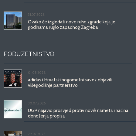
31.07.2026.
Ovako će izgledati novo ruho zgrade koja je
godinama ruglo zapadnog Zagreba
PODUZETNIŠTVO
01.08.2026.
adidas i Hrvatski nogometni savez objavili
višegodišnje partnerstvo
30.07.2026.
UGP najavio prosvjed protiv novih nameta i načina
donošenja propisa
29.07.2026.