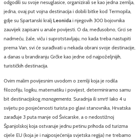
odgodili su svoje nesuglasice, organizirali se kao jedna zemlja,
jedna, ovaj put vojna destinacija i dobili bitke kod Termopila,
gdje su Spartanski kralj
Leonida
i njegovih 300 bojovnika
zauvijek zapisani u anale povijesti. O da, međusobno, Grci se
nadmeću, žale, viču i suprotstavljaju, no kada treba nastupiti
prema Van, svi će surađivati u nekada obrani svoje destinacije,
a danas u brandiranju Grčke kao jedne od najpoželjnijih,
turističkih destinacija.
Ovim malim povijesnim uvodom o zemlji koja je rodila
filozofiju, logiku, matematiku i povijest, determiniramo samu
bit destinacijskog
managementa
. Suradnja ili smrt! Iako 4 u
svijetu po posjećenosti turista po glavi stanovnika, Hrvatska
zarađuje 3 puta manje od Švicarske, a o nedostižnoj
Španjolskoj koja ostvaruje jednu petinu prihoda od turizma
cijele EU (koja je i najposjećenija svjetska regija) ne trebamo