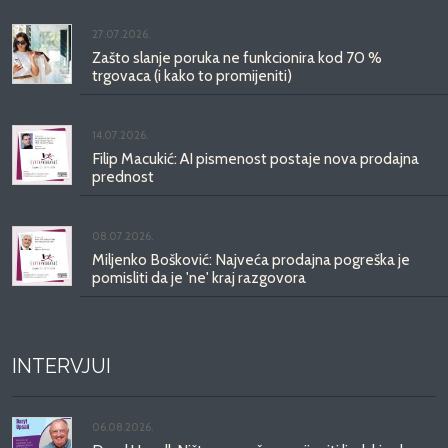
27.07.2026.
Zašto slanje poruka ne funkcionira kod 70 %
trgovaca (i kako to promijeniti)
14.07.2026.
Filip Macukić: AI pismenost postaje nova prodajna
prednost
08.07.2026.
Miljenko Bošković: Najveća prodajna pogreška je
pomisliti da je 'ne' kraj razgovora
INTERVJUI
06.08.2026.