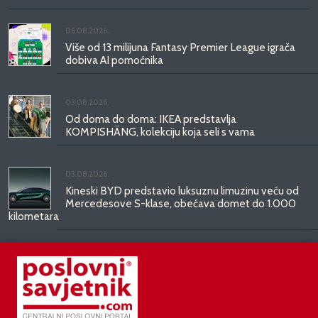
06.08.2026.
Više od 13 milijuna Fantasy Premier League igrača
dobiva AI pomoćnika
03.08.2026.
Od doma do doma: IKEA predstavlja
KOMPISHÄNG, kolekciju koja seli s vama
03.08.2026.
Kineski BYD predstavio luksuznu limuzinu veću od
Mercedesove S-klase, obećava domet do 1.000
kilometara
31.07.2026.
Najbrži studentski bolidi svijeta stižu u Mičevec