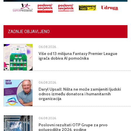
ZADNJE OBJAVLJENO
06.08.2026.
Više od 13 milijuna Fantasy Premier League
igrača dobiva AI pomoćnika
06.08.2026.
Daryl Upsall: Ništa ne može zamijeniti ljudski
odnos između donatora i humanitarnih
organizacija
06.08.2026.
Poslovni rezultati OTP Grupe za prvo
polugodište 2026. godine