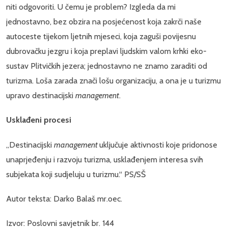
niti odgovoriti. U čemu je problem? Izgleda da mi
jednostavno, bez obzira na posjećenost koja zakrči naše
autoceste tijekom ljetnih mjeseci, koja zaguši povijesnu
dubrovačku jezgru i koja preplavi ljudskim valom krhki eko-
sustav Plitvičkih jezera; jednostavno ne znamo zaraditi od
turizma. Loša zarada znači lošu organizaciju, a ona je u turizmu
upravo destinacijski
management
.
Usklađeni procesi
„Destinacijski
management
uključuje aktivnosti koje pridonose
unaprjeđenju i razvoju turizma, usklađenjem interesa svih
subjekata koji sudjeluju u turizmu.“ PS/SŠ
Autor teksta: Darko Balaš mr.oec.
Izvor: Poslovni savjetnik br. 144