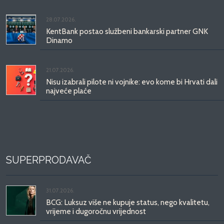
28.07.2026.
KentBank postao službeni bankarski partner GNK
Dinamo
21.07.2026.
Nisu izabrali pilote ni vojnike: evo kome bi Hrvati dali
najveće plaće
SUPERPRODAVAČ
31.07.2026.
BCG: Luksuz više ne kupuje status, nego kvalitetu,
vrijeme i dugoročnu vrijednost