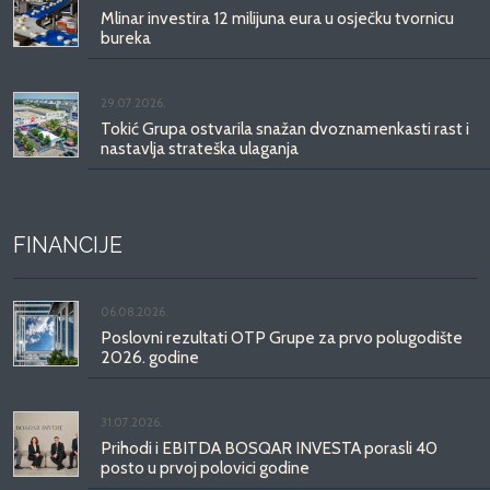
Mlinar investira 12 milijuna eura u osječku tvornicu
bureka
29.07.2026.
Tokić Grupa ostvarila snažan dvoznamenkasti rast i
nastavlja strateška ulaganja
FINANCIJE
06.08.2026.
Poslovni rezultati OTP Grupe za prvo polugodište
2026. godine
31.07.2026.
Prihodi i EBITDA BOSQAR INVESTA porasli 40
posto u prvoj polovici godine