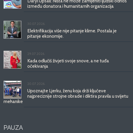
Daryl Upsall: Ništa ne može zamijeniti ljudski odnos
između donatora i humanitarnih organizacija
30.07.2026.
Elektrifikacija više nije pitanje klime. Postala je
pitanje ekonomije.
29.07.2026.
Kada odlučiš živjeti svoje snove, a ne tuđa
očekivanja
20.07.2026.
Upoznajte Ljerku, ženu koja drži ključeve
najpreciznije strojne obrade i diktira pravila u svijetu
mehanike
PAUZA