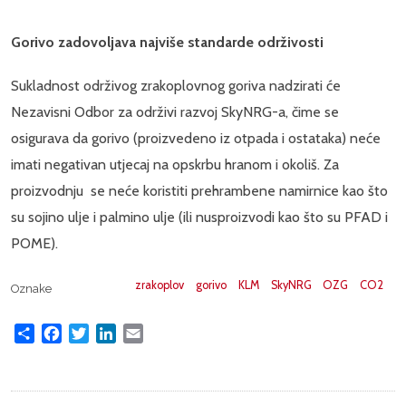
Gorivo zadovoljava najviše standarde održivosti
Sukladnost održivog zrakoplovnog goriva nadzirati će
Nezavisni Odbor za održivi razvoj SkyNRG-a, čime se
osigurava da gorivo (proizvedeno iz otpada i ostataka) neće
imati negativan utjecaj na opskrbu hranom i okoliš. Za
proizvodnju se neće koristiti prehrambene namirnice kao što
su sojino ulje i palmino ulje (ili nusproizvodi kao što su PFAD i
POME).
zrakoplov
gorivo
KLM
SkyNRG
OZG
CO2
Oznake
Share
Facebook
Twitter
LinkedIn
Email