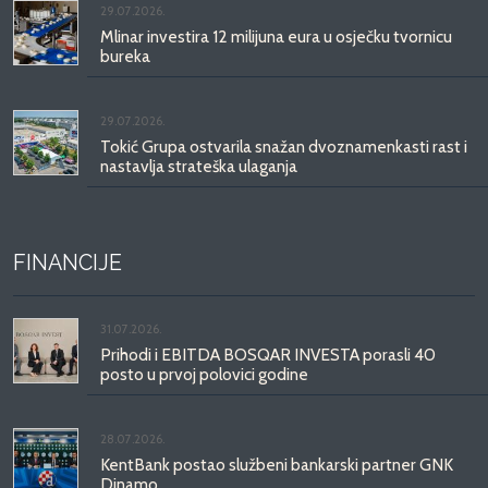
29.07.2026.
Mlinar investira 12 milijuna eura u osječku tvornicu
bureka
29.07.2026.
Tokić Grupa ostvarila snažan dvoznamenkasti rast i
nastavlja strateška ulaganja
FINANCIJE
31.07.2026.
Prihodi i EBITDA BOSQAR INVESTA porasli 40
posto u prvoj polovici godine
28.07.2026.
KentBank postao službeni bankarski partner GNK
Dinamo