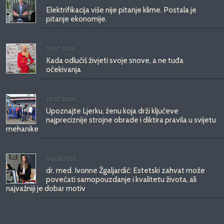
Elektrifikacija više nije pitanje klime. Postala je
pitanje ekonomije.
29.07.2026.
Kada odlučiš živjeti svoje snove, a ne tuđa
očekivanja
20.07.2026.
Upoznajte Ljerku, ženu koja drži ključeve
najpreciznije strojne obrade i diktira pravila u svijetu
mehanike
08.06.2026.
dr. med. Ivonne Žgaljardić: Estetski zahvat može
povećati samopouzdanje i kvalitetu života, ali
najvažniji je dobar motiv