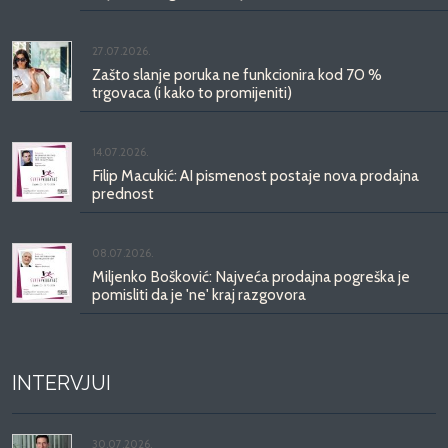
27.07.2026.
Zašto slanje poruka ne funkcionira kod 70 %
trgovaca (i kako to promijeniti)
14.07.2026.
Filip Macukić: AI pismenost postaje nova prodajna
prednost
08.07.2026.
Miljenko Bošković: Najveća prodajna pogreška je
pomisliti da je 'ne' kraj razgovora
INTERVJUI
30.07.2026.