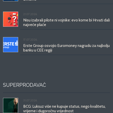
21.07.2026.
Nisu izabrali pilote ni vojnike: evo kome bi Hrvati dali
najveće plaće
17.07.2026.
Erste Group osvojio Euromoney nagradu za najbolju
banku u CEE regiji
SUPERPRODAVAČ
31.07.2026.
BCG: Luksuz više ne kupuje status, nego kvalitetu,
vrijeme i dugoročnu vrijednost