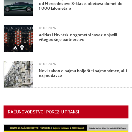
od Mercedesove S-klase, obećava domet do
1.000 kilometara
01.08.2026.
adidas i Hrvatski nogometni savez objavili
višegodišnje partnerstvo
01.08.2026.
Novi zakon o najmu bolje štiti najmoprimce, ali i
najmodavce
RAČUNOVODSTVO I POREZI U PRAKSI