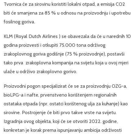
Tvornica će za sirovinu koristiti lokalni otpad, a emisija CO2
biti će smanjena za 85 % u odnosu na proizvodnju i upotrebu
fosilnog goriva.
KLM (Royal Dutch Airlines ) se obavezala da će u narednih 10
godina proizvesti i otkupiti 75.000 tona održivog
zrakoplovnog goriva godišnje (75 % proizvodnje), postavši
tako prva zrakoplovna kompanija na svijetu koja u ovoj mjeri
ulaže u održivo zrakoplovno gorivo.
Proizvodni pogon specijalizirat će se za proizvodnju OZG-a,
bioLPG-a i nafte, prvenstveno korištenjem regionalnih
ostataka otpada (npr. ostatci korištenog ulja za kuhanje) kao
sirovine. Postrojenje će biti prvo takve vrste na svijetu.
Izgradnja ovog objekta, koji će se otvoriti 2022. godine,
konkretan je korak prema ispunjavanju ambicija održivosti