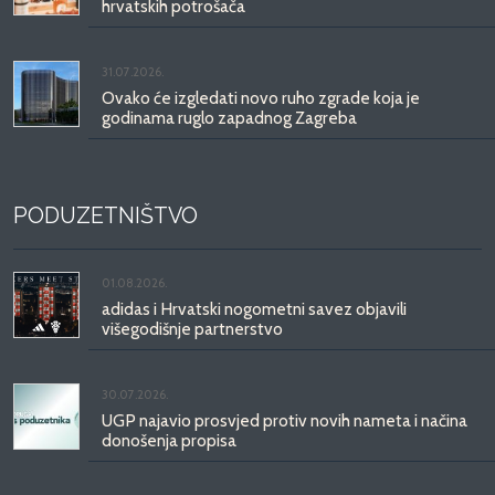
hrvatskih potrošača
31.07.2026.
Ovako će izgledati novo ruho zgrade koja je
godinama ruglo zapadnog Zagreba
PODUZETNIŠTVO
01.08.2026.
adidas i Hrvatski nogometni savez objavili
višegodišnje partnerstvo
30.07.2026.
UGP najavio prosvjed protiv novih nameta i načina
donošenja propisa