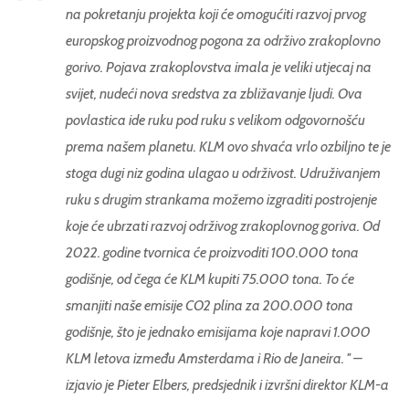
na pokretanju projekta koji će omogućiti razvoj prvog
europskog proizvodnog pogona za održivo zrakoplovno
gorivo. Pojava zrakoplovstva imala je veliki utjecaj na
svijet, nudeći nova sredstva za zbližavanje ljudi. Ova
povlastica ide ruku pod ruku s velikom odgovornošću
prema našem planetu. KLM ovo shvaća vrlo ozbiljno te je
stoga dugi niz godina ulagao u održivost. Udruživanjem
ruku s drugim strankama možemo izgraditi postrojenje
koje će ubrzati razvoj održivog zrakoplovnog goriva. Od
2022. godine tvornica će proizvoditi 100.000 tona
godišnje, od čega će KLM kupiti 75.000 tona. To će
smanjiti naše emisije CO2 plina za 200.000 tona
godišnje, što je jednako emisijama koje napravi 1.000
KLM letova između Amsterdama i Rio de Janeira. '' –
izjavio je Pieter Elbers, predsjednik i izvršni direktor KLM-a