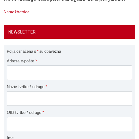
Narudžbenica
NEWSLETTER
Polja označena s
*
su obavezna
Adresa e-pošte
*
Naziv tvrtke / udruge
*
OIB tvrtke / udruge
*
Ime