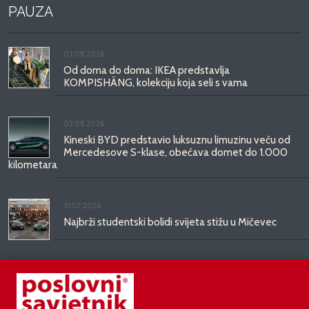
PAUZA
03.08.2026.
Od doma do doma: IKEA predstavlja
KOMPISHÄNG, kolekciju koja seli s vama
03.08.2026.
Kineski BYD predstavio luksuznu limuzinu veću od
Mercedesove S-klase, obećava domet do 1.000
kilometara
31.07.2026.
Najbrži studentski bolidi svijeta stižu u Mičevec
29.07.2026.
Divote Cosmetics predstavlja Hince: novo poglavlje
korejske ljepote stiže u Hrvatsku