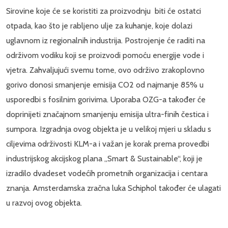
Sirovine koje će se koristiti za proizvodnju biti će ostatci
otpada, kao što je rabljeno ulje za kuhanje, koje dolazi
uglavnom iz regionalnih industrija. Postrojenje će raditi na
održivom vodiku koji se proizvodi pomoću energije vode i
vjetra. Zahvaljujući svemu tome, ovo održivo zrakoplovno
gorivo donosi smanjenje emisija CO2 od najmanje 85% u
usporedbi s fosilnim gorivima. Uporaba OZG-a također će
doprinijeti značajnom smanjenju emisija ultra-finih čestica i
sumpora. Izgradnja ovog objekta je u velikoj mjeri u skladu s
ciljevima održivosti KLM-a i važan je korak prema provedbi
industrijskog akcijskog plana „Smart & Sustainable“, koji je
izradilo dvadeset vodećih prometnih organizacija i centara
znanja. Amsterdamska zračna luka Schiphol također će ulagati
u razvoj ovog objekta.