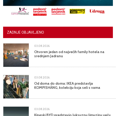
ZADNJE OBJAVLJENO
03.08.2026.
Otvoren jedan od najvećih family hotela na
srednjem Jadranu
03.08.2026.
Od doma do doma: IKEA predstavlja
KOMPISHÄNG, kolekciju koja seli s vama
03.08.2026.
Kineski BYD predstavio luksuznu limuzinu veću