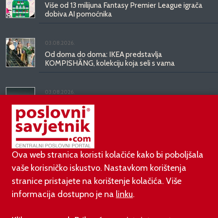
Više od 13 milijuna Fantasy Premier League igrača
dobiva AI pomoćnika
03.08.2026.
Od doma do doma: IKEA predstavlja
KOMPISHÄNG, kolekciju koja seli s vama
03.08.2026.
Kineski BYD predstavio luksuznu limuzinu veću od
Mercedesove S-klase, obećava domet do 1.000
kilometara
Ova web stranica koristi kolačiće kako bi poboljšala
vaše korisničko iskustvo. Nastavkom korištenja
stranice pristajete na korištenje kolačića. Više
informacija dostupno je na
linku
.
©
poslovni-savjetnik.com član je