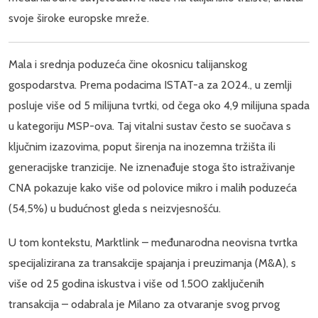
svoje široke europske mreže.
Mala i srednja poduzeća čine okosnicu talijanskog
gospodarstva. Prema podacima ISTAT-a za 2024., u zemlji
posluje više od 5 milijuna tvrtki, od čega oko 4,9 milijuna spada
u kategoriju MSP-ova. Taj vitalni sustav često se suočava s
ključnim izazovima, poput širenja na inozemna tržišta ili
generacijske tranzicije. Ne iznenađuje stoga što istraživanje
CNA pokazuje kako više od polovice mikro i malih poduzeća
(54,5%) u budućnost gleda s neizvjesnošću.
U tom kontekstu, Marktlink – međunarodna neovisna tvrtka
specijalizirana za transakcije spajanja i preuzimanja (M&A), s
više od 25 godina iskustva i više od 1.500 zaključenih
transakcija – odabrala je Milano za otvaranje svog prvog