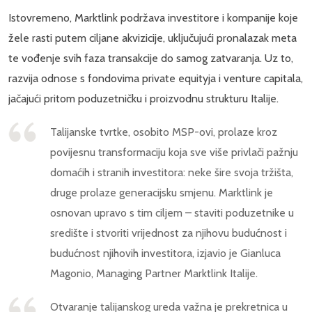
Istovremeno, Marktlink podržava investitore i kompanije koje
žele rasti putem ciljane akvizicije, uključujući pronalazak meta
te vođenje svih faza transakcije do samog zatvaranja. Uz to,
razvija odnose s fondovima private equityja i venture capitala,
jačajući pritom poduzetničku i proizvodnu strukturu Italije.
Talijanske tvrtke, osobito MSP-ovi, prolaze kroz
povijesnu transformaciju koja sve više privlači pažnju
domaćih i stranih investitora: neke šire svoja tržišta,
druge prolaze generacijsku smjenu. Marktlink je
osnovan upravo s tim ciljem – staviti poduzetnike u
središte i stvoriti vrijednost za njihovu budućnost i
budućnost njihovih investitora, izjavio je Gianluca
Magonio, Managing Partner Marktlink Italije.
Otvaranje talijanskog ureda važna je prekretnica u