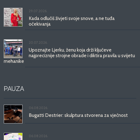
29.07.2026.
Kada odlučiš živjeti svoje snove, a ne tuđa
očekivanja
20.07.2026.
Upoznajte Ljerku, ženu koja drži ključeve
najpreciznije strojne obrade i diktira pravila u svijetu
mehanike
PAUZA
06.08.2026.
Bugatti Destrier: skulptura stvorena za vječnost
06.08.2026.