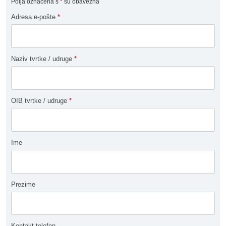
Polja označena s
*
su obavezna
Adresa e-pošte
*
Naziv tvrtke / udruge
*
OIB tvrtke / udruge
*
Ime
Prezime
Kontakt telefon