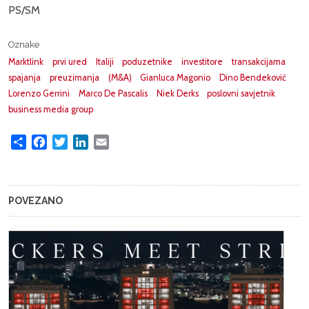
PS/SM
Oznake
Marktlink
prvi ured
Italiji
poduzetnike
investitore
transakcijama
spajanja
preuzimanja
(M&A)
Gianluca Magonio
Dino Bendeković
Lorenzo Gerrini
Marco De Pascalis
Niek Derks
poslovni savjetnik
business media group
Share
Facebook
Twitter
LinkedIn
Email
POVEZANO