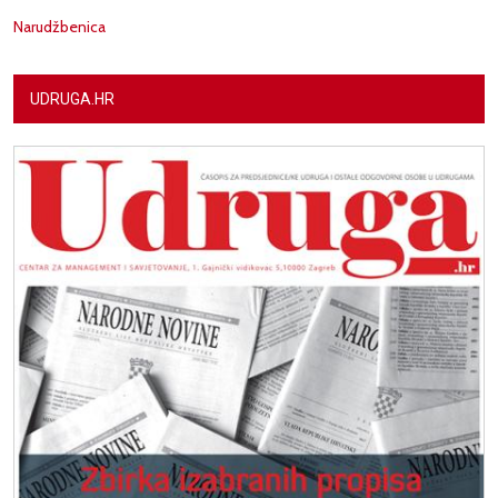
Narudžbenica
UDRUGA.HR