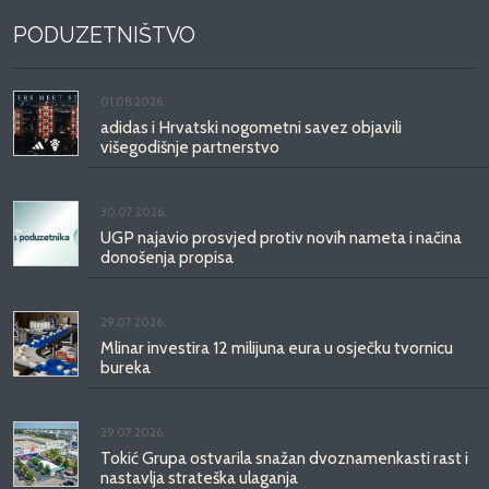
PODUZETNIŠTVO
01.08.2026.
adidas i Hrvatski nogometni savez objavili
višegodišnje partnerstvo
30.07.2026.
UGP najavio prosvjed protiv novih nameta i načina
donošenja propisa
29.07.2026.
Mlinar investira 12 milijuna eura u osječku tvornicu
bureka
29.07.2026.
Tokić Grupa ostvarila snažan dvoznamenkasti rast i
nastavlja strateška ulaganja