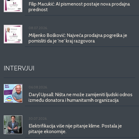
Filip Macukić: AI pismenost postaje nova prodajna
prednost
08.07.2026.
Miljenko Bošković: Najveća prodajna pogreška je
pomisliti da je 'ne' kraj razgovora
INTERVJUI
06.08.2026.
Daryl Upsall: Ništa ne može zamijeniti ljudski odnos
između donatora i humanitarnih organizacija
30.07.2026.
Elektrifikacija više nije pitanje klime. Postala je
pitanje ekonomije.