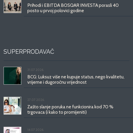
Prihodi i EBITDA BOSQAR INVESTA porasli 40
posto u prvoj polovici godine
SUPERPRODAVAČ
31.07.2026.
BCG: Luksuz više ne kupuje status, nego kvalitetu,
vrijeme i dugoročnu vrijednost
27.07.2026.
Zašto slanje poruka ne funkcionira kod 70 %
trgovaca (i kako to promijeniti)
14.07.2026.