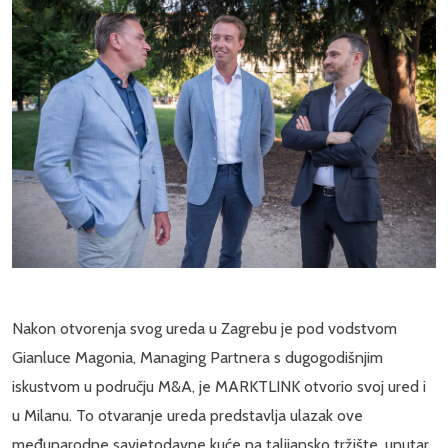
Nakon otvorenja svog ureda u Zagrebu je pod vodstvom
Gianluce Magonia, Managing Partnera s dugogodišnjim
iskustvom u području M&A, je MARKTLINK otvorio svoj ured i
u Milanu. To otvaranje ureda predstavlja ulazak ove
međunarodne savjetodavne kuće na talijansko tržište, unutar