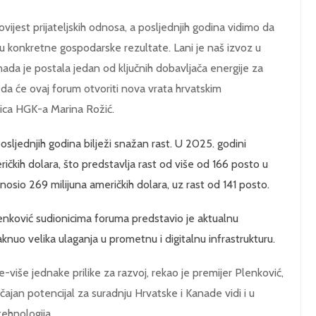
jest prijateljskih odnosa, a posljednjih godina vidimo da
a u konkretne gospodarske rezultate. Lani je naš izvoz u
ada je postala jedan od ključnih dobavljača energije za
da će ovaj forum otvoriti nova vrata hrvatskim
nica HGK-a Marina Rožić.
ljednjih godina bilježi snažan rast. U 2025. godini
ičkih dolara, što predstavlja rast od više od 166 posto u
nosio 269 milijuna američkih dolara, uz rast od 141 posto.
nković sudionicima foruma predstavio je aktualnu
taknuo velika ulaganja u prometnu i digitalnu infrastrukturu.
je-više jednake prilike za razvoj, rekao je premijer Plenković,
čajan potencijal za suradnju Hrvatske i Kanade vidi i u
tehnologija.