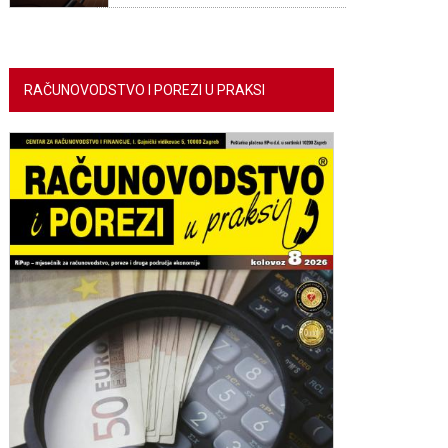
RAČUNOVODSTVO I POREZI U PRAKSI