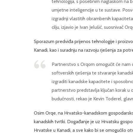
tehnologija, s posebnim naglaskom na be
umjetne inteligencije u te sustave. P
izgradnji vlastitih obrambenih kapacitet
cilju, izjavio je Ivan Jelušić, suosnivač Orq
Sporazum predviđa prijenos tehnologije i proizvod
Kanadi, kao i suradnju na razvoju rješenja za po
Partnerstvo s Orqom omogućit će nam da
softverskih rješenja te stvaranje kanadsk
izgraditi kanadske kapacitete i sposobn
partnerstvo predstavlja ključan korak u
budućnosti, rekao je Kevin Toderel, glav
Osim Orqe, na Hrvatsko-kanadskom gospodarskom 
kanadskih tvrtki. Događanje je uz Hrvatsku gosp
Hrvatske u Kanadi, a sve kako bi se omogućilo otv