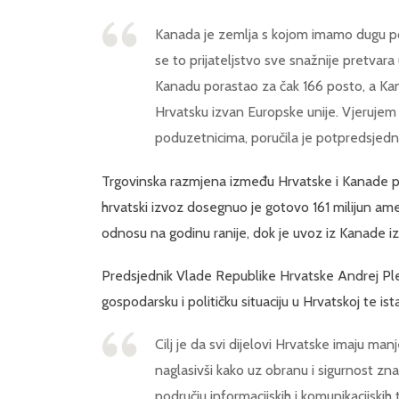
Kanada je zemlja s kojom imamo dugu povi
se to prijateljstvo sve snažnije pretvar
Kanadu porastao za čak 166 posto, a Kan
Hrvatsku izvan Europske unije. Vjerujem 
poduzetnicima, poručila je potpredsjed
Trgovinska razmjena između Hrvatske i Kanade pos
hrvatski izvoz dosegnuo je gotovo 161 milijun amer
odnosu na godinu ranije, dok je uvoz iz Kanade iz
Predsjednik Vlade Republike Hrvatske Andrej Ple
gospodarsku i političku situaciju u Hrvatskoj te is
Cilj je da svi dijelovi Hrvatske imaju man
naglasivši kako uz obranu i sigurnost zna
području informacijskih i komunikacijskih 