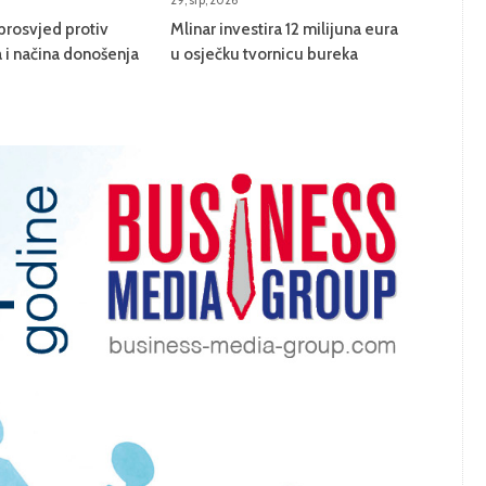
29, srp, 2026
prosvjed protiv
Mlinar investira 12 milijuna eura
 i načina donošenja
u osječku tvornicu bureka