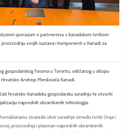
skluzivni sporazum o partnerstvu s kanadskom tvrtkom
 proizvodnju svojih sustava i komponenti u Kanadi za
og gospodarskog foruma u Torontu, održanog u sklopu
 Hrvatske Andreja Plenkovića Kanadi.
ačati hrvatsko-kanadsku gospodarsku suradnju te otvoriti
ijalizaciju naprednih obrambenih tehnologija.
aliziramo strateški okvir suradnje između tvrtki Orqa i
 razvoj, proizvodnja i plasman naprednih obrambenih