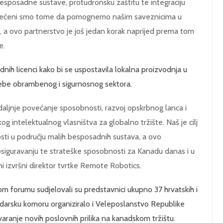
sposadne sustave, protudronsku zaštitu te integraciju
osvećeni smo tome da pomognemo našim saveznicima u
a, a ovo partnerstvo je još jedan korak naprijed prema tom
e.
nih licenci kako bi se uspostavila lokalna proizvodnja u
trebe obrambenog i sigurnosnog sektora.
ljnje povećanje sposobnosti, razvoj opskrbnog lanca i
og intelektualnog vlasništva za globalno tržište. Naš je cilj
osti u području malih besposadnih sustava, a ovo
 osiguravanju te strateške sposobnosti za Kanadu danas i u
ni izvršni direktor tvrtke Remote Robotics.
forumu sudjelovali su predstavnici ukupno 37 hrvatskih i
odarsku komoru organiziralo i Veleposlanstvo Republike
aranje novih poslovnih prilika na kanadskom tržištu.