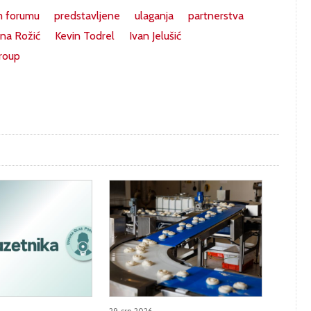
m forumu
predstavljene
ulaganja
partnerstva
na Rožić
Kevin Todrel
Ivan Jelušić
roup