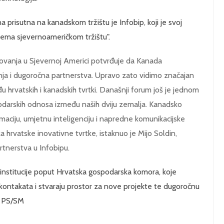
na prisutna na kanadskom tržištu je Infobip, koji je svoj
ema sjevernoameričkom tržištu".
slovanja u Sjevernoj Americi potvrđuje da Kanada
nja i dugoročna partnerstva. Upravo zato vidimo značajan
u hrvatskih i kanadskih tvrtki. Današnji forum još je jednom
spodarskih odnosa između naših dviju zemalja. Kanadsko
rmaciju, umjetnu inteligenciju i napredne komunikacijske
za hrvatske inovativne tvrtke, istaknuo je Mijo Soldin,
rtnerstva u Infobipu.
institucije poput Hrvatska gospodarska komora, koje
kontakata i stvaraju prostor za nove projekte te dugoročnu
. PS/SM