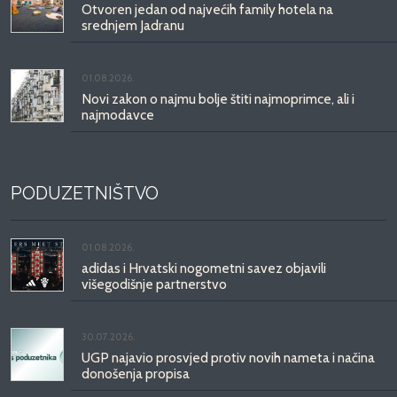
Otvoren jedan od najvećih family hotela na
srednjem Jadranu
01.08.2026.
Novi zakon o najmu bolje štiti najmoprimce, ali i
najmodavce
PODUZETNIŠTVO
01.08.2026.
adidas i Hrvatski nogometni savez objavili
višegodišnje partnerstvo
30.07.2026.
UGP najavio prosvjed protiv novih nameta i načina
donošenja propisa