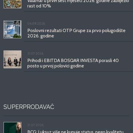
Valamar u prvih šest mjeseci 2026. godine zabilježio
rast od 10%
06.08.2026.
Poslovni rezultati OTP Grupe za prvo polugodište
2026. godine
31.07.2026.
Prihodi i EBITDA BOSQAR INVESTA porasli 40
posto u prvoj polovici godine
SUPERPRODAVAČ
31.07.2026.
BCG: Luksuz više ne kupuje status, nego kvalitetu,