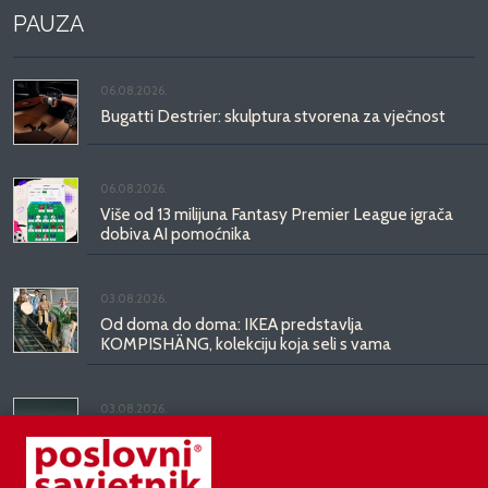
PAUZA
06.08.2026.
Bugatti Destrier: skulptura stvorena za vječnost
06.08.2026.
Više od 13 milijuna Fantasy Premier League igrača
dobiva AI pomoćnika
03.08.2026.
Od doma do doma: IKEA predstavlja
KOMPISHÄNG, kolekciju koja seli s vama
03.08.2026.
Kineski BYD predstavio luksuznu limuzinu veću od
Mercedesove S-klase, obećava domet do 1.000
kilometara