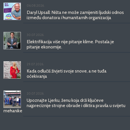
06.08.2026.
Daryl Upsall: Ništa ne može zamijeniti ljudski odnos
između donatora i humanitarnih organizacija
30.07.2026.
Elektrifikacija više nije pitanje klime. Postala je
pitanje ekonomije.
29.07.2026.
Kada odlučiš živjeti svoje snove, a ne tuđa
očekivanja
20.07.2026.
Upoznajte Ljerku, ženu koja drži ključeve
najpreciznije strojne obrade i diktira pravila u svijetu
mehanike