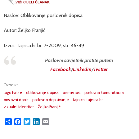
Naslov: Oblikovanje poslovnih dopisa
Autor: Željko Franjić
Izvor: Tajnica.hr br. 7-2009, str. 46-49
Poslovni savjetnik pratite putem
Facebook
/
LinkedIn
/
Twitter
Oznake
logo tvrtke
oblikovanje dopisa
pismenost
poslovna komunikacija
poslovni dopis
poslovno dopisivanje
tajnica. tajnica.hr
vizualni identitet
Željko Franjić
Share
Facebook
Twitter
LinkedIn
Email