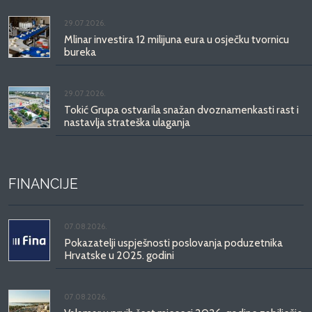
29.07.2026.
Mlinar investira 12 milijuna eura u osječku tvornicu
bureka
29.07.2026.
Tokić Grupa ostvarila snažan dvoznamenkasti rast i
nastavlja strateška ulaganja
FINANCIJE
07.08.2026.
Pokazatelji uspješnosti poslovanja poduzetnika
Hrvatske u 2025. godini
07.08.2026.