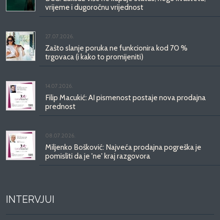
vrijeme i dugoročnu vrijednost
27.07.2026.
Zašto slanje poruka ne funkcionira kod 70 %
trgovaca (i kako to promijeniti)
14.07.2026.
Filip Macukić: AI pismenost postaje nova prodajna
prednost
08.07.2026.
Miljenko Bošković: Najveća prodajna pogreška je
pomisliti da je 'ne' kraj razgovora
INTERVJUI