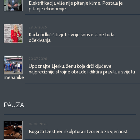
Elektrifikacija više nije pitanje klime. Postala je
pitanje ekonomije.
29.07.2026.
Kada odlučiš živjeti svoje snove, a ne tuđa
očekivanja
20.07.2026.
Upoznajte Ljerku, ženu koja drži ključeve
najpreciznije strojne obrade i diktira pravila u svijetu
mehanike
PAUZA
06.08.2026.
Bugatti Destrier: skulptura stvorena za vječnost