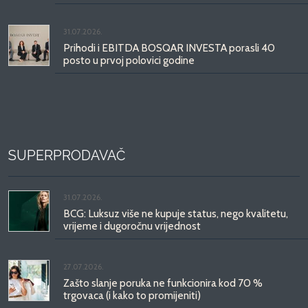
31.07.2026.
Prihodi i EBITDA BOSQAR INVESTA porasli 40
posto u prvoj polovici godine
SUPERPRODAVAČ
31.07.2026.
BCG: Luksuz više ne kupuje status, nego kvalitetu,
vrijeme i dugoročnu vrijednost
27.07.2026.
Zašto slanje poruka ne funkcionira kod 70 %
trgovaca (i kako to promijeniti)