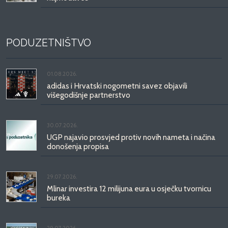
PODUZETNIŠTVO
01.08.2026.
adidas i Hrvatski nogometni savez objavili
višegodišnje partnerstvo
30.07.2026.
UGP najavio prosvjed protiv novih nameta i načina
donošenja propisa
29.07.2026.
Mlinar investira 12 milijuna eura u osječku tvornicu
bureka
29.07.2026.