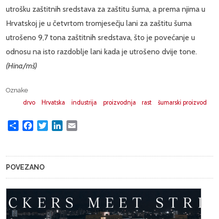
utrošku zaštitnih sredstava za zaštitu šuma, a prema njima u
Hrvatskoj je u četvrtom tromjesečju lani za zaštitu šuma
utrošeno 9,7 tona zaštitnih sredstava, što je povećanje u
odnosu na isto razdoblje lani kada je utrošeno dvije tone.
(Hina/mš)
Oznake
drvo
Hrvatska
industrija
proizvodnja
rast
šumarski proizvod
Share
Facebook
Twitter
LinkedIn
Email
POVEZANO