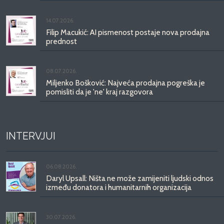
14.07.2026.
Filip Macukić: AI pismenost postaje nova prodajna
prednost
08.07.2026.
Miljenko Bošković: Najveća prodajna pogreška je
pomisliti da je 'ne' kraj razgovora
INTERVJUI
06.08.2026.
Daryl Upsall: Ništa ne može zamijeniti ljudski odnos
između donatora i humanitarnih organizacija
30.07.2026.