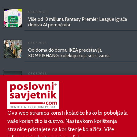
06.08.2026.
Više od 13 milijuna Fantasy Premier League igrača
dobiva AI pomoćnika
03.08.2026.
Od doma do doma: IKEA predstavlja
KOMPISHÄNG, kolekciju koja seli s vama
03.08.2026.
Kineski BYD predstavio luksuznu limuzinu veću od
Mercedesove S-klase, obećava domet do 1.000
kilometara
Ova web stranica koristi kolačiće kako bi poboljšala
vaše korisničko iskustvo. Nastavkom korištenja
stranice pristajete na korištenje kolačića. Više