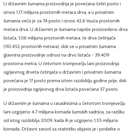
U državnim šumama proizvodnja je povećana četiri posto i
iznosi 1,17 milijuna prostornih metara drva, a u privatnim
šumama veća je za 74 posto i iznosi 42,6 tisuća prostornih
metara drva. U državnim je šumama najviše proizvedeno drva
listača, 1,06 milijuna prostornih metara, te drva četinjača
(110.452 prostornih metara), dok se u privatnim šumama
glavnina proizvodnje odnosi na drvo listača - 39.409
prostorna metra. U četvrtom tromjesečju lani proizvodnja
ogrijevnog drveta četinjača u državnim i privatnim šumama
povećana je 17 posto prema istom razdoblju godine prije, dok
je proizvodnja ogrijevnog drva listača povećana 37 posto.
U državnim je šumama u rasadnicima u četvrtom tromjesečju
lani uzgojeno 4,7 milijuna komada šumskih sadnica, za razliku
od istog razdoblja 2009. kada ih je uzgojeno 1,55 milijuna
komada. Državni zavod za statistiku objavio je i podatke o