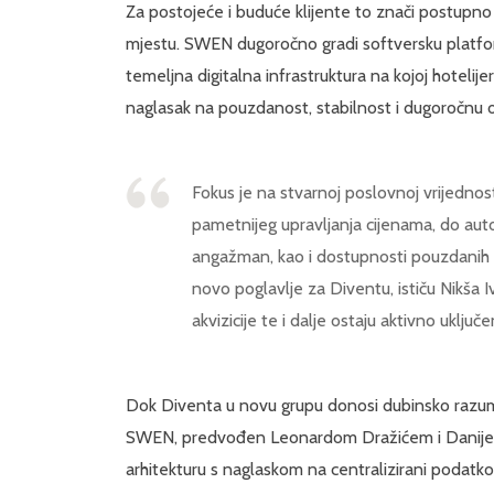
Za postojeće i buduće klijente to znači postupno
mjestu. SWEN dugoročno gradi softversku platfor
temeljna digitalna infrastruktura na kojoj hotelije
naglasak na pouzdanost, stabilnost i dugoročnu o
Fokus je na stvarnoj poslovnoj vrijednosti
pametnijeg upravljanja cijenama, do auto
angažman, kao i dostupnosti pouzdani
novo poglavlje za Diventu, ističu Nikša Iv
akvizicije te i dalje ostaju aktivno uklju
Dok Diventa u novu grupu donosi dubinsko razum
SWEN, predvođen Leonardom Dražićem i Danijelo
arhitekturu s naglaskom na centralizirani podatko