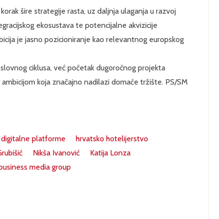
ak šire strategije rasta, uz daljnja ulaganja u razvoj
tegracijskog ekosustava te potencijalne akvizicije
icija je jasno pozicioniranje kao relevantnog europskog
oslovnog ciklusa, već početak dugoročnog projekta
s ambicijom koja značajno nadilazi domaće tržište. PS/SM
digitalne platforme
hrvatsko hotelijerstvo
rubišić
Nikša Ivanović
Katija Lonza
business media group