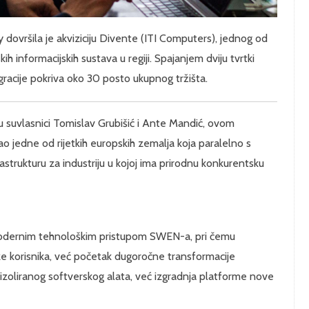
ovršila je akviziciju Divente (ITI Computers), jednog od
kih informacijskih sustava u regiji. Spajanjem dviju tvrtki
gracije pokriva oko 30 posto ukupnog tržišta.
su suvlasnici Tomislav Grubišić i Ante Mandić, ovom
ao jedne od rijetkih europskih zemalja koja paralelno s
rastrukturu za industriju u kojoj ima prirodnu konkurentsku
modernim tehnološkim pristupom SWEN-a, pri čemu
aze korisnika, već početak dugoročne transformacije
og izoliranog softverskog alata, već izgradnja platforme nove