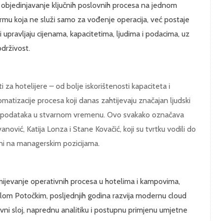
 objedinjavanje ključnih poslovnih procesa na jednom
mu koja ne služi samo za vođenje operacija, već postaje
ri upravljaju cijenama, kapacitetima, ljudima i podacima, uz
drživost.
 za hotelijere – od bolje iskorištenosti kapaciteta i
matizacije procesa koji danas zahtijevaju značajan ljudski
h podataka u stvarnom vremenu. Ovo svakako označava
anović, Katija Lonza i Stane Kovačić, koji su tvrtku vodili do
čeni na managerskim pozicijama.
ijevanje operativnih procesa u hotelima i kampovima,
m Potočkim, posljednjih godina razvija modernu cloud
vni sloj, naprednu analitiku i postupnu primjenu umjetne