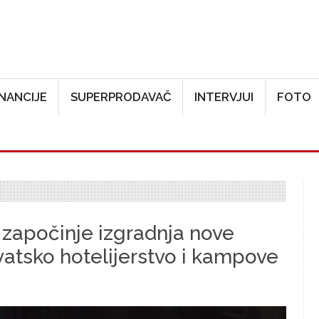
Skoči na glavni sadržaj
INANCIJE
SUPERPRODAVAČ
INTERVJUI
FOTO
započinje izgradnja nove
vatsko hotelijerstvo i kampove