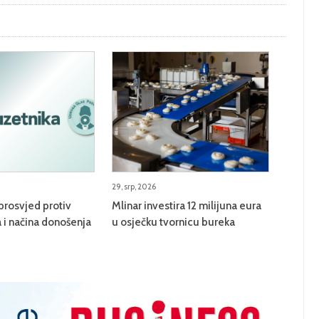
29, srp, 2026
prosvjed protiv
Mlinar investira 12 milijuna eura
 i načina donošenja
u osječku tvornicu bureka