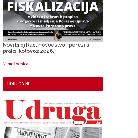
Novi broj Računovodstvo i porezi u
praksi kolovoz 2026.!
Narudžbenica
UDRUGA.HR