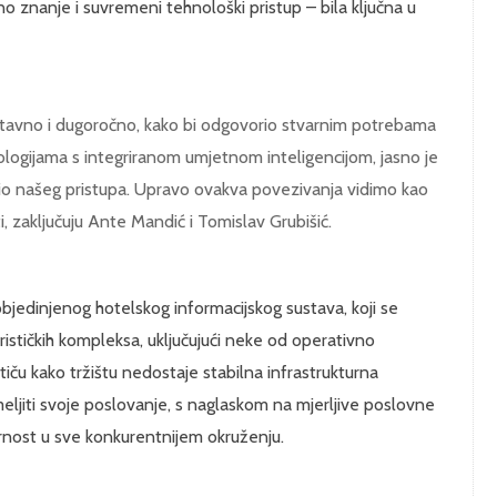
no znanje i suvremeni tehnološki pristup – bila ključna u
tavno i dugoročno, kako bi odgovorio stvarnim potrebama
ologijama s integriranom umjetnom inteligencijom, jasno je
io našeg pristupa. Upravo ovakva povezivanja vidimo kao
i, zaključuju Ante Mandić i Tomislav Grubišić.
bjedinjenog hotelskog informacijskog sustava, koji se
rističkih kompleksa, uključujući neke od operativno
stiču kako tržištu nedostaje stabilna infrastrukturna
eljiti svoje poslovanje, s naglaskom na mjerljive poslovne
ornost u sve konkurentnijem okruženju.