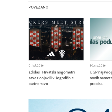
POVEZANO
01, kol, 2026
30, srp, 2026
adidas i Hrvatski nogometni
UGP najavio 
savez objavili višegodišnje
novih nameta
partnerstvo
propisa