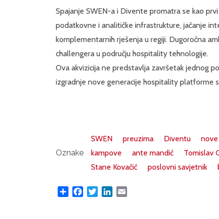
Spajanje SWEN-a i Divente promatra se kao prvi kor
podatkovne i analitičke infrastrukture, jačanje in
komplementarnih rješenja u regiji. Dugoročna amb
challengera u području hospitality tehnologije.
Ova akvizicija ne predstavlja završetak jednog p
izgradnje nove generacije hospitality platforme 
SWEN
preuzima
Diventu
nove 
Oznake
kampove
ante mandić
Tomislav G
Stane Kovačić
poslovni savjetnik
Share
Facebook
Twitter
LinkedIn
Email