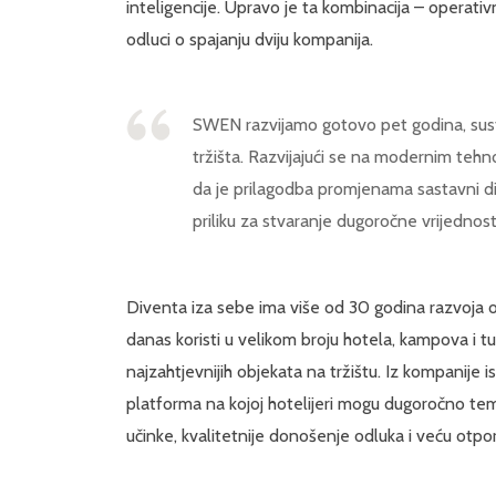
inteligencije. Upravo je ta kombinacija – operativ
odluci o spajanju dviju kompanija.
SWEN razvijamo gotovo pet godina, sus
tržišta. Razvijajući se na modernim tehn
da je prilagodba promjenama sastavni d
priliku za stvaranje dugoročne vrijednost
Diventa iza sebe ima više od 30 godina razvoja o
danas koristi u velikom broju hotela, kampova i tu
najzahtjevnijih objekata na tržištu. Iz kompanije i
platforma na kojoj hotelijeri mogu dugoročno tem
učinke, kvalitetnije donošenje odluka i veću otp