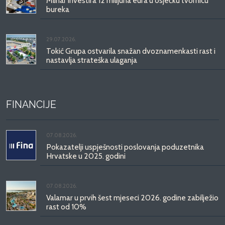
Mlinar investira 12 milijuna eura u osječku tvornicu
bureka
29.07.2026.
Tokić Grupa ostvarila snažan dvoznamenkasti rast i
nastavlja strateška ulaganja
FINANCIJE
07.08.2026.
Pokazatelji uspješnosti poslovanja poduzetnika
Hrvatske u 2025. godini
07.08.2026.
Valamar u prvih šest mjeseci 2026. godine zabilježio
rast od 10%