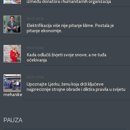
između donatora i humanitarnih organizacija
30.07.2026.
Elektrifikacija više nije pitanje klime. Postala je
pitanje ekonomije.
29.07.2026.
Kada odlučiš živjeti svoje snove, a ne tuđa
očekivanja
20.07.2026.
Upoznajte Ljerku, ženu koja drži ključeve
najpreciznije strojne obrade i diktira pravila u svijetu
mehanike
PAUZA