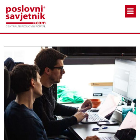
Skoči na glavni sadržaj