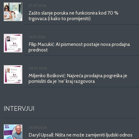
27.07.2026.
Zašto slanje poruka ne funkcionira kod 70 %
trgovaca (i kako to promijeniti)
14.07.2026.
Filip Macukić: AI pismenost postaje nova prodajna
prednost
08.07.2026.
Miljenko Bošković: Najveća prodajna pogreška je
pomisliti da je 'ne' kraj razgovora
INTERVJUI
06.08.2026.
Daryl Upsall: Ništa ne može zamijeniti ljudski odnos