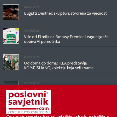
06.08.2026.
Bugatti Destrier: skulptura stvorena za vječnost
06.08.2026.
Više od 13 milijuna Fantasy Premier League igrača
dobiva AI pomoćnika
03.08.2026.
Od doma do doma: IKEA predstavlja
KOMPISHÄNG, kolekciju koja seli s vama
03.08.2026.
Kineski BYD predstavio luksuznu limuzinu veću od
Mercedesove S-klase, obećava domet do 1.000
kilometara