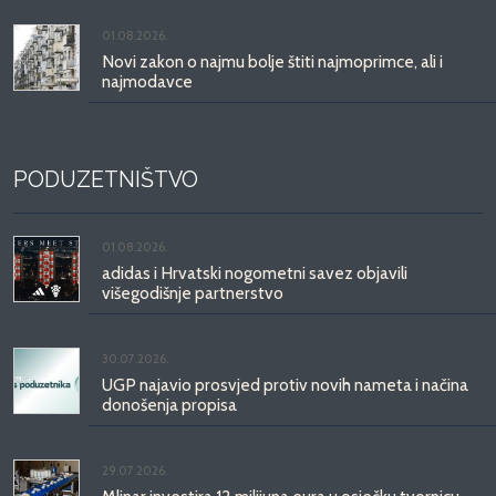
01.08.2026.
Novi zakon o najmu bolje štiti najmoprimce, ali i
najmodavce
PODUZETNIŠTVO
01.08.2026.
adidas i Hrvatski nogometni savez objavili
višegodišnje partnerstvo
30.07.2026.
UGP najavio prosvjed protiv novih nameta i načina
donošenja propisa
29.07.2026.