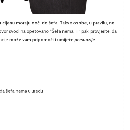
cijenu moraju doći do šefa. Takve osobe, u pravilu, ne
vor svodi na opetovano “Šefa nema.” i “ipak, provjerite, da
acije
može vam pripomoći i umijeće
persuazije
.
ke da šefa nema u uredu