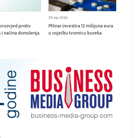
29, srp, 2026
prosvjed protiv
Mlinar investira 12 milijuna eura
 i načina donošenja
u osječku tvornicu bureka