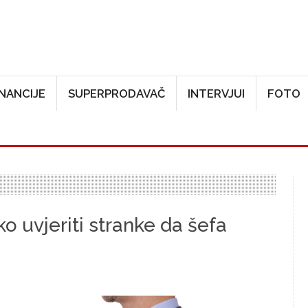
Skoči na glavni sadržaj
INANCIJE
SUPERPRODAVAČ
INTERVJUI
FOTO
ko uvjeriti stranke da šefa