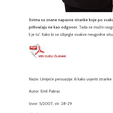
Svima su znane napasne stranke koje po svaku 
prihvaćaju ne kao odgovor.
Tada se mučni razgo
li je tu”. Kako bi se izbjegle ovakve neugodne situ
Naziv: Umijeće persuazije: ili kako uvjeriti stran
Autor: Emil Pakrac
Izvor: 5/2007., str. 28-29