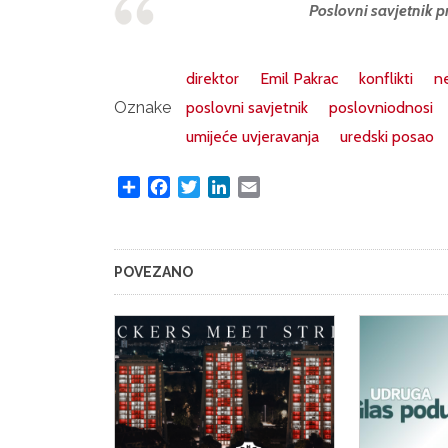
Poslovni savjetnik p
direktor
Emil Pakrac
konflikti
n
Oznake
poslovni savjetnik
poslovniodnosi
umijeće uvjeravanja
uredski posao
Share
Facebook
Twitter
LinkedIn
Email
POVEZANO