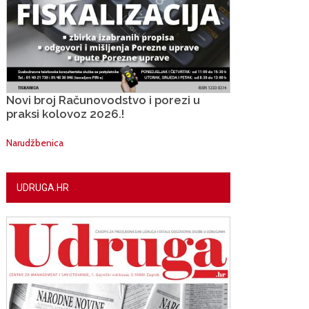
Novi broj Računovodstvo i porezi u
praksi kolovoz 2026.!
Narudžbenica
UDRUGA.HR