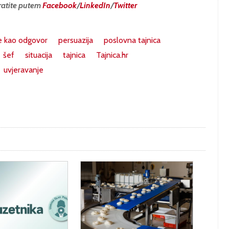
ratite putem
Facebook
/
LinkedIn
/
Twitter
e kao odgovor
persuazija
poslovna tajnica
šef
situacija
tajnica
Tajnica.hr
uvjeravanje