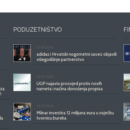
PODUZETNIŠTVO
F
01.08.2026.
adidas i Hrvatski nogometni savez objavili
višegodišnje partnerstvo
30.07.2026.
UGP najavio prosvjed protiv novih
 za
nameta i načina donošenja propisa
!
29.07.2026.
Mlinar investira 12 milijuna eura u osječku
la
tvornicu bureka