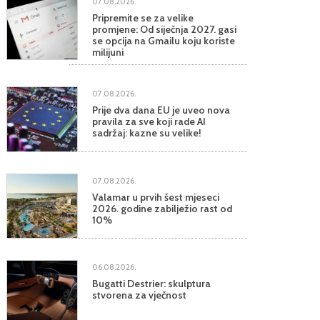
07.08.2026.
Pripremite se za velike
promjene: Od siječnja 2027. gasi
se opcija na Gmailu koju koriste
milijuni
07.08.2026.
Prije dva dana EU je uveo nova
pravila za sve koji rade AI
sadržaj: kazne su velike!
07.08.2026.
Valamar u prvih šest mjeseci
2026. godine zabilježio rast od
10%
06.08.2026.
Bugatti Destrier: skulptura
stvorena za vječnost