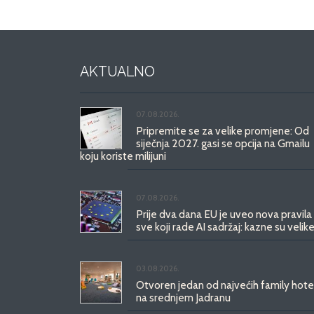
AKTUALNO
07.08.2026.
Pripremite se za velike promjene: Od
siječnja 2027. gasi se opcija na Gmailu
koju koriste milijuni
07.08.2026.
Prije dva dana EU je uveo nova pravila
sve koji rade AI sadržaj: kazne su velike
03.08.2026.
Otvoren jedan od najvećih family hote
na srednjem Jadranu