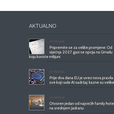
AKTUALNO
07.08.2026.
Pripremite se za velike promjene: Od
siječnja 2027. gasi se opcija na Gmailu
koju koriste milijuni
07.08.2026.
Prije dva dana EU je uveo nova pravila
sve koji rade AI sadržaj: kazne su velike
03.08.2026.
Otvoren jedan od najvećih family hote
na srednjem Jadranu