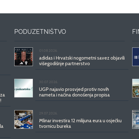
PODUZETNIŠTVO
F
01.08.2026.
adidas i Hrvatski nogometni savez objavili
višegodišnje partnerstvo
30.07.2026.
UGP najavio prosvjed protiv novih
 za
nameta i načina donošenja propisa
!
29.07.2026.
Mlinar investira 12 milijuna eura u osječku
la
tvornicu bureka