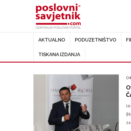
Main navigation
AKTUALNO
PODUZETNIŠTVO
F
TISKANA IZDANJA
04
O
Č
Hr
(
H
za