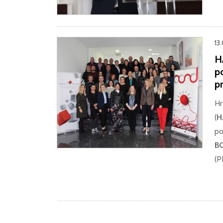
13
H
po
p
Hr
(
H
po
BO
(P