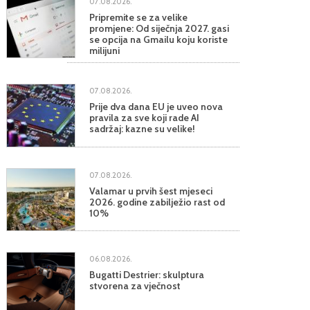
07.08.2026.
Pripremite se za velike
promjene: Od siječnja 2027. gasi
se opcija na Gmailu koju koriste
milijuni
07.08.2026.
Prije dva dana EU je uveo nova
pravila za sve koji rade AI
sadržaj: kazne su velike!
07.08.2026.
Valamar u prvih šest mjeseci
2026. godine zabilježio rast od
10%
06.08.2026.
Bugatti Destrier: skulptura
stvorena za vječnost