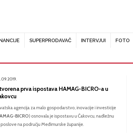
Skoči na glavni sadržaj
INANCIJE
SUPERPRODAVAČ
INTERVJUI
FOTO
.09.2019.
tvorena prva ispostava HAMAG-BICRO-a u
akovcu
vatska agencija za malo gospodarstvo, inovacije i investicije
AMAG-BICRO
) osnovala je ispostavu u Čakovcu, nadležnu
 poslove na području Međimurske županije.