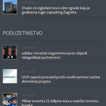
31.07.2026.
Ovako će izgledati novo ruho zgrade koja je
godinama ruglo zapadnog Zagreba
PODUZETNIŠTVO
01.08.2026.
adidas i Hrvatski nogometni savez objavili
višegodišnje partnerstvo
30.07.2026.
UGP najavio prosvjed protiv novih nameta i načina
donošenja propisa
29.07.2026.
Mlinar investira 12 milijuna eura u osječku tvornicu
bureka