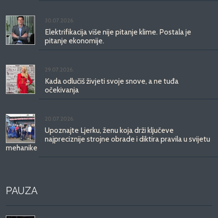
30.07.2026.
Elektrifikacija više nije pitanje klime. Postala je
pitanje ekonomije.
29.07.2026.
Kada odlučiš živjeti svoje snove, a ne tuđa
očekivanja
20.07.2026.
Upoznajte Ljerku, ženu koja drži ključeve
najpreciznije strojne obrade i diktira pravila u svijetu
mehanike
PAUZA