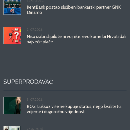
28.07.2026.
KentBank postao službeni bankarski partner GNK
Dinamo
21.07.2026.
Nisu izabrali pilote ni vojnike: evo kome bi Hrvati dali
najveće plaće
SUPERPRODAVAČ
31.07.2026.
BCG: Luksuz više ne kupuje status, nego kvalitetu,
vrijeme i dugoročnu vrijednost
27.07.2026.