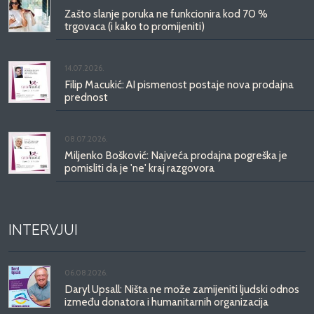
Zašto slanje poruka ne funkcionira kod 70 %
trgovaca (i kako to promijeniti)
14.07.2026.
Filip Macukić: AI pismenost postaje nova prodajna
prednost
08.07.2026.
Miljenko Bošković: Najveća prodajna pogreška je
pomisliti da je 'ne' kraj razgovora
INTERVJUI
06.08.2026.
Daryl Upsall: Ništa ne može zamijeniti ljudski odnos
između donatora i humanitarnih organizacija