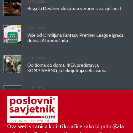
06.08.2026.
Bugatti Destrier: skulptura stvorena za vječnost
06.08.2026.
Više od 13 milijuna Fantasy Premier League igrača
dobiva AI pomoćnika
03.08.2026.
Od doma do doma: IKEA predstavlja
KOMPISHÄNG, kolekciju koja seli s vama
03.08.2026.
Kineski BYD predstavio luksuznu limuzinu veću od
Mercedesove S-klase, obećava domet do 1.000
kilometara
Ova web stranica koristi kolačiće kako bi poboljšala