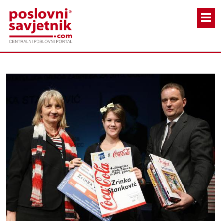
Skoči na glavni sadržaj