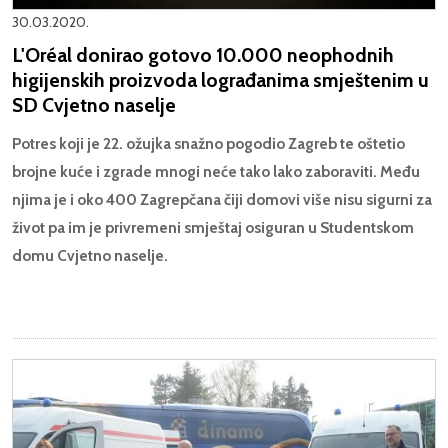
30.03.2020.
L'Oréal donirao gotovo 10.000 neophodnih
higijenskih proizvoda lograđanima smještenim u
SD Cvjetno naselje
Potres koji je 22. ožujka snažno pogodio Zagreb te oštetio
brojne kuće i zgrade mnogi neće tako lako zaboraviti. Među
njima je i oko 400 Zagrepčana čiji domovi više nisu sigurni za
život pa im je privremeni smještaj osiguran u Studentskom
domu Cvjetno naselje.