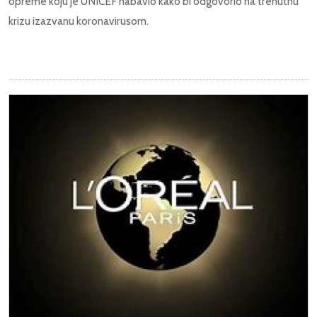
opreme koju je UNICEF nabavio kako bi odgovorio na trenutnu
krizu izazvanu koronavirusom.