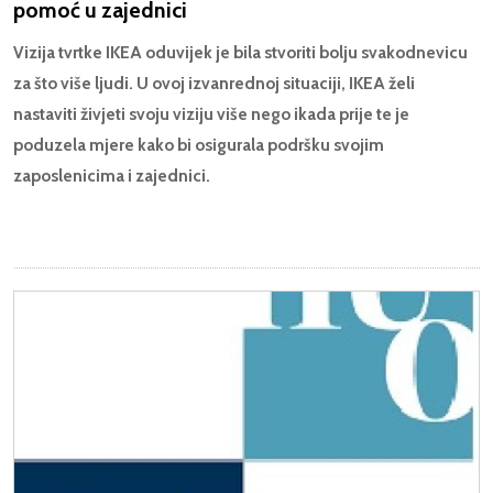
pomoć u zajednici
Vizija tvrtke IKEA oduvijek je bila stvoriti bolju svakodnevicu
za što više ljudi. U ovoj izvanrednoj situaciji, IKEA želi
nastaviti živjeti svoju viziju više nego ikada prije te je
poduzela mjere kako bi osigurala podršku svojim
zaposlenicima i zajednici.