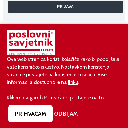
AKTUALNO
Ova web stranica koristi kolačiće kako bi poboljšala
vaše korisničko iskustvo. Nastavkom korištenja
07.08.2026.
stranice pristajete na korištenje kolačića. Više
Pripremite se za velike promjene: Od siječnja 2027.
gasi se opcija na Gmailu koju koriste milijuni
informacija dostupno je na
linku
.
Klikom na gumb Prihvaćam, pristajete na to.
07.08.2026.
Prije dva dana EU je uveo nova pravila za sve koji
rade AI sadržaj: kazne su velike!
PRIHVAĆAM
ODBIJAM
03.08.2026.