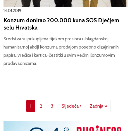
14.01.2019.
Konzum donirao 200.000 kuna SOS Dječjem
selu Hrvatska
Sredstva su prikupljena tijekom prosinca u blagdanskoj
humanitarnoj akciji Konzuma prodajom posebno dizajniranih
papira, vrećica i kartica-čestitki u svim većim Konzumovim
prodavaonicama.
Pagination
Next page
Last page
1
2
3
Sljedeća ›
Zadnja »