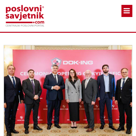
Skoči na glavni sadržaj