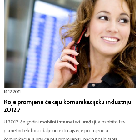
14.12.2011.
Koje promjene čekaju komunikacijsku industriju
2012.?
U 2012. će godini
mobilni internetski uređaji
, a osobito tzv.
pametni telefoni i dalje unositi najveće promjene u
komunikacije, a prvi će put promijeniti i način poslovanja,