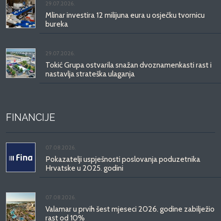
29.07.2026.
Mlinar investira 12 milijuna eura u osječku tvornicu
bureka
29.07.2026.
Tokić Grupa ostvarila snažan dvoznamenkasti rast i
nastavlja strateška ulaganja
FINANCIJE
07.08.2026.
Pokazatelji uspješnosti poslovanja poduzetnika
Hrvatske u 2025. godini
07.08.2026.
Valamar u prvih šest mjeseci 2026. godine zabilježio
rast od 10%