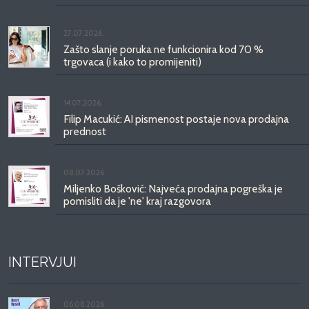
27.07.2026.
Zašto slanje poruka ne funkcionira kod 70 %
trgovaca (i kako to promijeniti)
14.07.2026.
Filip Macukić: AI pismenost postaje nova prodajna
prednost
08.07.2026.
Miljenko Bošković: Najveća prodajna pogreška je
pomisliti da je 'ne' kraj razgovora
INTERVJUI
06.08.2026.