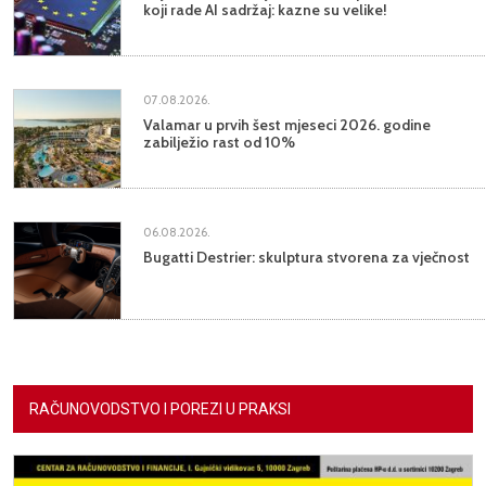
koji rade AI sadržaj: kazne su velike!
07.08.2026.
Valamar u prvih šest mjeseci 2026. godine
zabilježio rast od 10%
06.08.2026.
Bugatti Destrier: skulptura stvorena za vječnost
RAČUNOVODSTVO I POREZI U PRAKSI