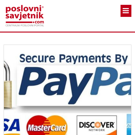
Skoči na glavni sadržaj