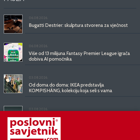
06.08.2026.
Bugatti Destrier: skulptura stvorena za vječnost
06.08.2026.
Više od 13 milijuna Fantasy Premier League igrača
dobiva AI pomoćnika
03.08.2026.
Od doma do doma: IKEA predstavlja
KOMPISHÄNG, kolekciju koja seli s vama
03.08.2026.
Kineski BYD predstavio luksuznu limuzinu veću od
Mercedesove S-klase, obećava domet do 1.000
kilometara