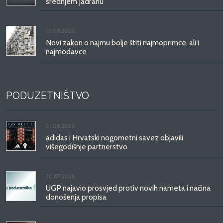
srednjem Jadranu
01.08.2026.
Novi zakon o najmu bolje štiti najmoprimce, ali i
najmodavce
PODUZETNIŠTVO
01.08.2026.
adidas i Hrvatski nogometni savez objavili
višegodišnje partnerstvo
30.07.2026.
UGP najavio prosvjed protiv novih nameta i načina
donošenja propisa