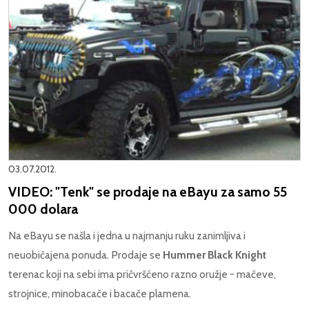
03.07.2012.
VIDEO: "Tenk" se prodaje na eBayu za samo 55
000 dolara
Na eBayu se našla i jedna u najmanju ruku zanimljiva i
neuobičajena ponuda. Prodaje se
Hummer
Black Knight
terenac koji
na sebi ima pričvršćeno razno oružje - mačeve,
strojnice, minobacače i bacače plamena.