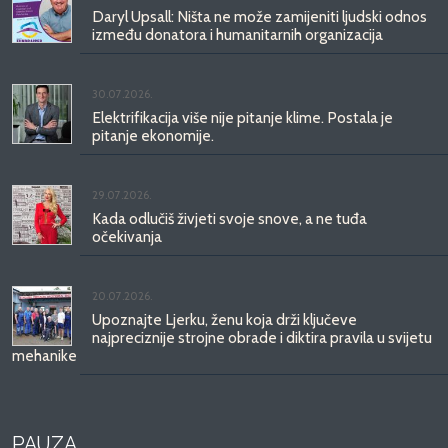
Daryl Upsall: Ništa ne može zamijeniti ljudski odnos
između donatora i humanitarnih organizacija
30.07.2026.
Elektrifikacija više nije pitanje klime. Postala je
pitanje ekonomije.
29.07.2026.
Kada odlučiš živjeti svoje snove, a ne tuđa
očekivanja
20.07.2026.
Upoznajte Ljerku, ženu koja drži ključeve
najpreciznije strojne obrade i diktira pravila u svijetu
mehanike
PAUZA