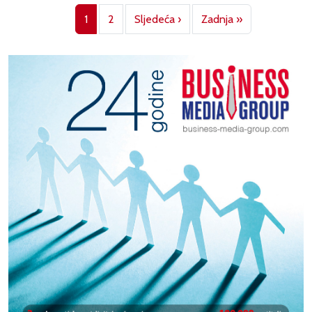
Pagination
Next page
Last page
1
2
Sljedeća ›
Zadnja »