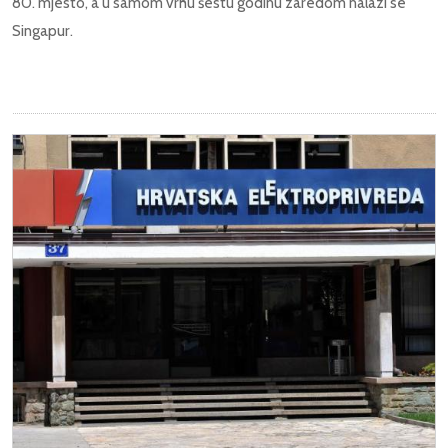
80. mjesto, a u samom vrhu šestu godinu zaredom nalazi se
Singapur.