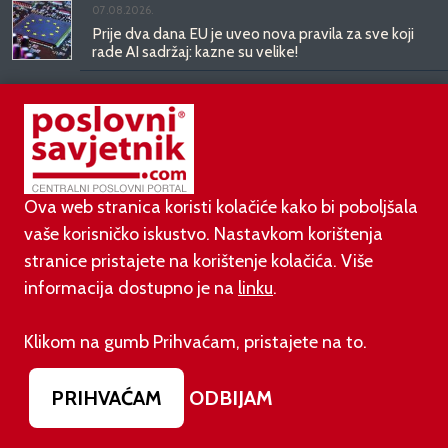
07.08.2026.
Prije dva dana EU je uveo nova pravila za sve koji
rade AI sadržaj: kazne su velike!
03.08.2026.
Otvoren jedan od najvećih family hotela na
srednjem Jadranu
Ova web stranica koristi kolačiće kako bi poboljšala
01.08.2026.
vaše korisničko iskustvo. Nastavkom korištenja
Novi zakon o najmu bolje štiti najmoprimce, ali i
najmodavce
stranice pristajete na korištenje kolačića. Više
informacija dostupno je na
linku
.
PODUZETNIŠTVO
Klikom na gumb Prihvaćam, pristajete na to.
PRIHVAĆAM
ODBIJAM
01.08.2026.
adidas i Hrvatski nogometni savez objavili
višegodišnje partnerstvo