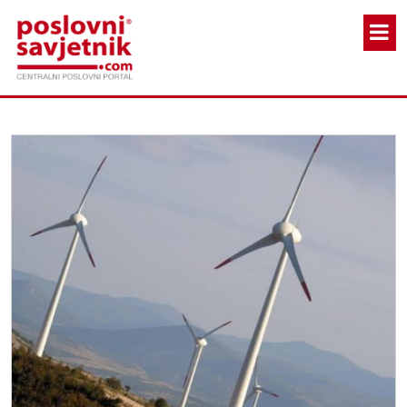
Skoči na glavni sadržaj