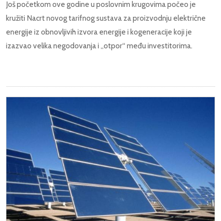
Još početkom ove godine u poslovnim krugovima počeo je
kružiti Nacrt novog tarifnog sustava za proizvodnju električne
energije iz obnovljivih izvora energije i kogeneracije koji je
izazvao velika negodovanja i „otpor“ među investitorima.