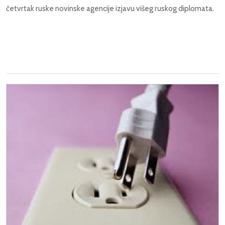
četvrtak ruske novinske agencije izjavu višeg ruskog diplomata.