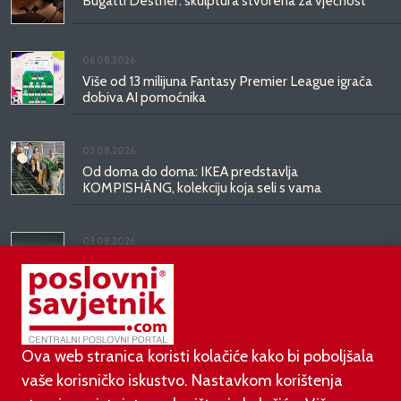
Bugatti Destrier: skulptura stvorena za vječnost
06.08.2026.
Više od 13 milijuna Fantasy Premier League igrača
dobiva AI pomoćnika
03.08.2026.
Od doma do doma: IKEA predstavlja
KOMPISHÄNG, kolekciju koja seli s vama
03.08.2026.
Kineski BYD predstavio luksuznu limuzinu veću od
Mercedesove S-klase, obećava domet do 1.000
kilometara
Ova web stranica koristi kolačiće kako bi poboljšala
vaše korisničko iskustvo. Nastavkom korištenja