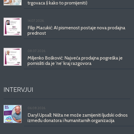
trgovaca (i kako to promijeniti)
14.07.2026.
Filip Macukić: AI pismenost postaje nova prodajna
prednost
08.07.2026.
Miljenko Bošković: Najveća prodajna pogreška je
pomisliti da je 'ne' kraj razgovora
INTERVJUI
06.08.2026.
Daryl Upsall: Ništa ne može zamijeniti ljudski odnos
između donatora i humanitarnih organizacija