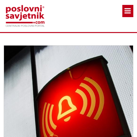
Skoči na glavni sadržaj