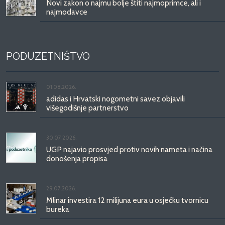
Novi zakon o najmu bolje štiti najmoprimce, ali i
najmodavce
PODUZETNIŠTVO
01.08.2026.
adidas i Hrvatski nogometni savez objavili
višegodišnje partnerstvo
30.07.2026.
UGP najavio prosvjed protiv novih nameta i načina
donošenja propisa
29.07.2026.
Mlinar investira 12 milijuna eura u osječku tvornicu
bureka