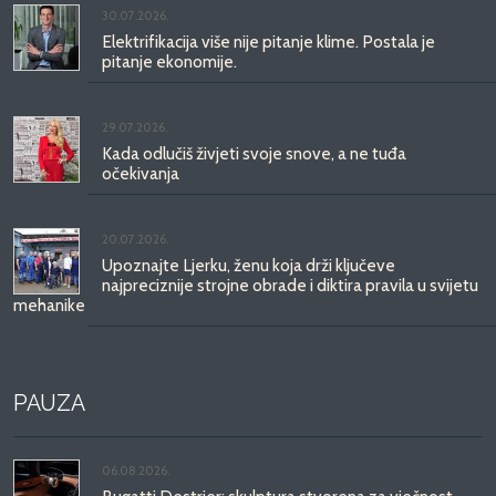
30.07.2026.
Elektrifikacija više nije pitanje klime. Postala je
pitanje ekonomije.
29.07.2026.
Kada odlučiš živjeti svoje snove, a ne tuđa
očekivanja
20.07.2026.
Upoznajte Ljerku, ženu koja drži ključeve
najpreciznije strojne obrade i diktira pravila u svijetu
mehanike
PAUZA
06.08.2026.