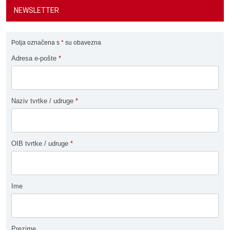
NEWSLETTER
Polja označena s
*
su obavezna
Adresa e-pošte
*
Naziv tvrtke / udruge
*
OIB tvrtke / udruge
*
Ime
Prezime