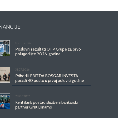
INANCIJE
06.08.2026.
Poslovni rezultati OTP Grupe za prvo
polugodište 2026. godine
31.07.2026.
Prihodi i EBITDA BOSQAR INVESTA
porasli 40 posto u prvoj polovici godine
28.07.2026.
KentBank postao službeni bankarski
partner GNK Dinamo