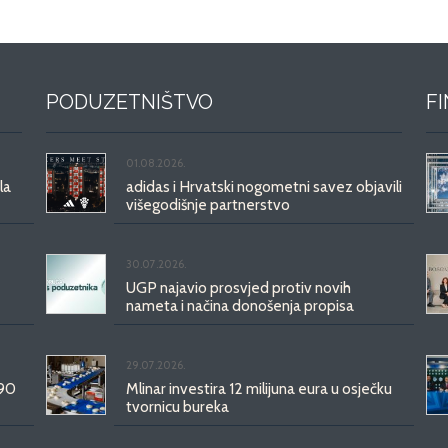
PODUZETNIŠTVO
F
01.08.2026.
la
adidas i Hrvatski nogometni savez objavili
višegodišnje partnerstvo
30.07.2026.
UGP najavio prosvjed protiv novih
nameta i načina donošenja propisa
29.07.2026.
 90
Mlinar investira 12 milijuna eura u osječku
tvornicu bureka