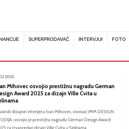
Skoči na glavni sadržaj
INANCIJE
SUPERPRODAVAČ
INTERVJUI
FOTO
.02.2025.
van Mihovec osvojio prestižnu nagradu German
sign Award 2025 za dizajn Ville Cvita u
elinama
vatski dizajner interijera Ivan Mihovec, osnivač IMM DESIGN
UDIJA, osvojio je prestižnu nagradu German Design Award
25 za izvanredan dizajn Ville Cvita u Selinama.