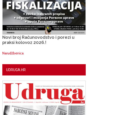
Novi broj Računovodstvo i porezi u
praksi kolovoz 2026.!
Narudžbenica
UDRUGA.HR