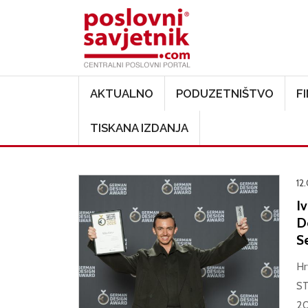
Main navigation
AKTUALNO
PODUZETNIŠTVO
F
TISKANA IZDANJA
12
I
De
S
Hr
ST
20