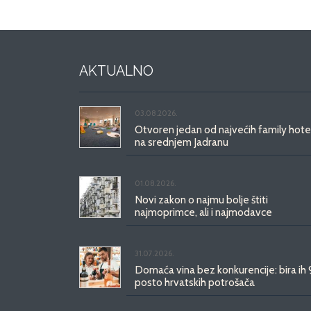
AKTUALNO
03.08.2026.
Otvoren jedan od najvećih family hote
na srednjem Jadranu
01.08.2026.
Novi zakon o najmu bolje štiti
najmoprimce, ali i najmodavce
31.07.2026.
Domaća vina bez konkurencije: bira ih
posto hrvatskih potrošača