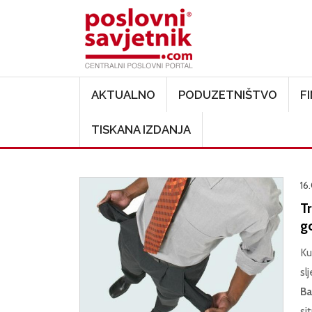
Main navigation
AKTUALNO
PODUZETNIŠTVO
F
TISKANA IZDANJA
16.
T
g
Ku
sl
Ba
si