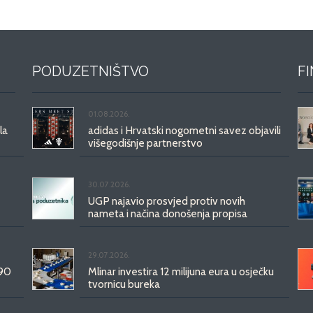
PODUZETNIŠTVO
F
01.08.2026.
la
adidas i Hrvatski nogometni savez objavili
višegodišnje partnerstvo
30.07.2026.
UGP najavio prosvjed protiv novih
nameta i načina donošenja propisa
29.07.2026.
 90
Mlinar investira 12 milijuna eura u osječku
tvornicu bureka