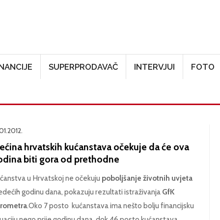
Skoči na glavni sadržaj
INANCIJE
SUPERPRODAVAČ
INTERVJUI
FOTO
01.2012.
rećina hrvatskih kućanstava očekuje da će ova
odina biti gora od prethodne
ćanstva u Hrvatskoj ne očekuju
poboljšanje životnih uvjeta
jedećih godinu dana, pokazuju rezultati istraživanja
GfK
rometra
.Oko 7 posto kućanstava ima nešto bolju financijsku
tuaciju nego prije godinu dana, dok 46 posto kućanstava