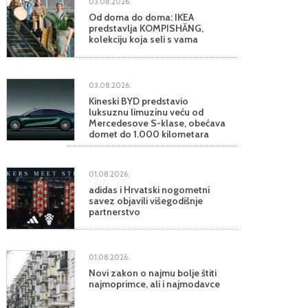
03.08.2026.
Od doma do doma: IKEA
predstavlja KOMPISHÄNG,
kolekciju koja seli s vama
03.08.2026.
Kineski BYD predstavio
luksuznu limuzinu veću od
Mercedesove S-klase, obećava
domet do 1.000 kilometara
01.08.2026.
adidas i Hrvatski nogometni
savez objavili višegodišnje
partnerstvo
01.08.2026.
Novi zakon o najmu bolje štiti
najmoprimce, ali i najmodavce