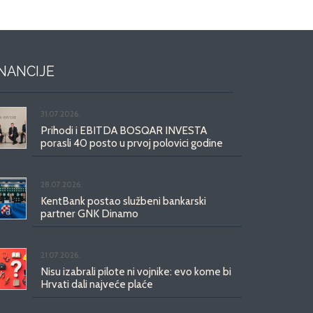
INANCIJE
31.07.2026.
Prihodi i EBITDA BOSQAR INVESTA
porasli 40 posto u prvoj polovici godine
28.07.2026.
KentBank postao službeni bankarski
partner GNK Dinamo
21.07.2026.
Nisu izabrali pilote ni vojnike: evo kome bi
Hrvati dali najveće plaće