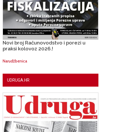
Novi broj Računovodstvo i porezi u
praksi kolovoz 2026.!
Narudžbenica
UDRUGA.HR