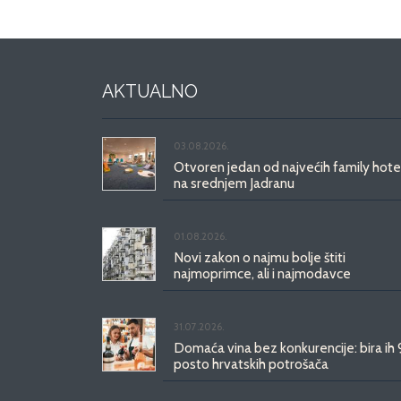
AKTUALNO
03.08.2026.
Otvoren jedan od najvećih family hote
na srednjem Jadranu
01.08.2026.
Novi zakon o najmu bolje štiti
najmoprimce, ali i najmodavce
31.07.2026.
Domaća vina bez konkurencije: bira ih
posto hrvatskih potrošača