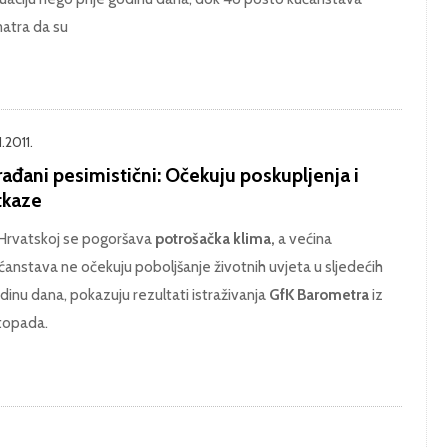
atra da su
11.2011.
ađani pesimistični: Očekuju poskupljenja i
tkaze
Hrvatskoj se pogoršava
potrošačka klima,
a većina
ćanstava ne očekuju poboljšanje životnih uvjeta u sljedećih
dinu dana, pokazuju rezultati istraživanja
GfK Barometra
iz
stopada.