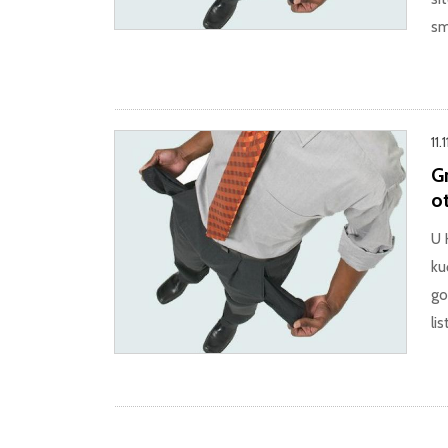
sm
11.
Gr
o
U 
ku
go
li