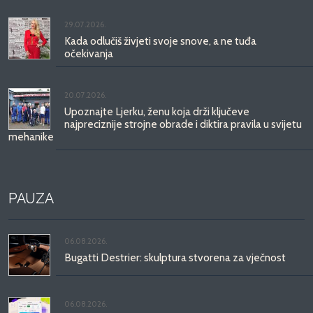
29.07.2026.
Kada odlučiš živjeti svoje snove, a ne tuđa
očekivanja
20.07.2026.
Upoznajte Ljerku, ženu koja drži ključeve
najpreciznije strojne obrade i diktira pravila u svijetu
mehanike
PAUZA
06.08.2026.
Bugatti Destrier: skulptura stvorena za vječnost
06.08.2026.