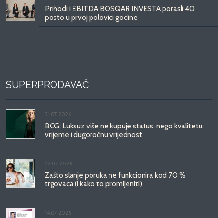
Prihodi i EBITDA BOSQAR INVESTA porasli 40
posto u prvoj polovici godine
SUPERPRODAVAČ
31.07.2026.
BCG: Luksuz više ne kupuje status, nego kvalitetu,
vrijeme i dugoročnu vrijednost
27.07.2026.
Zašto slanje poruka ne funkcionira kod 70 %
trgovaca (i kako to promijeniti)
14.07.2026.