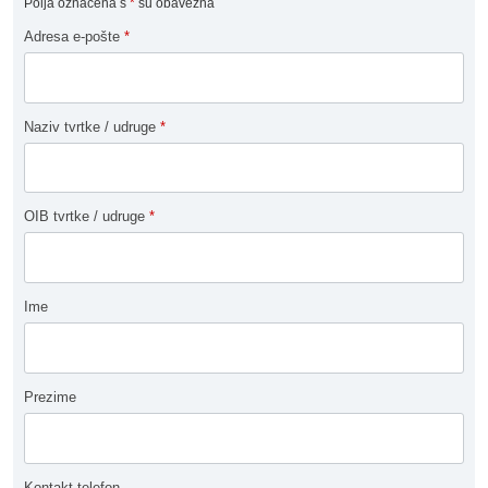
Polja označena s
*
su obavezna
Adresa e-pošte
*
Naziv tvrtke / udruge
*
OIB tvrtke / udruge
*
Ime
Prezime
Kontakt telefon