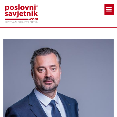
Skoči na glavni sadržaj