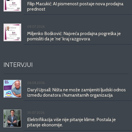
Filip Macukić: AI pismenost postaje nova prodajna
prednost
08.07.2026.
Miljenko Bošković: Najveća prodajna pogreška je
pomisliti da je 'ne' kraj razgovora
INTERVJUI
06.08.2026.
Daryl Upsall: Ništa ne može zamijeniti ljudski odnos
između donatora i humanitarnih organizacija
30.07.2026.
Elektrifikacija više nije pitanje klime. Postala je
pitanje ekonomije.