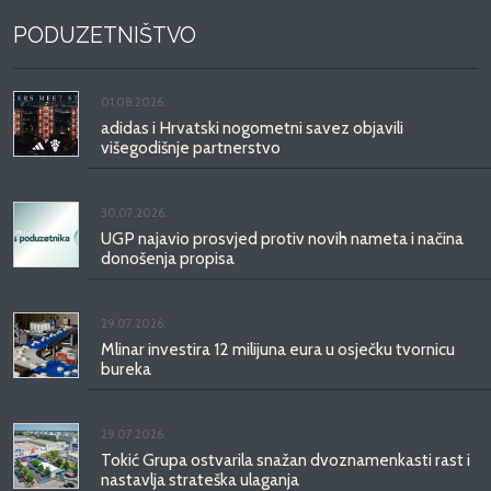
PODUZETNIŠTVO
01.08.2026.
adidas i Hrvatski nogometni savez objavili
višegodišnje partnerstvo
30.07.2026.
UGP najavio prosvjed protiv novih nameta i načina
donošenja propisa
29.07.2026.
Mlinar investira 12 milijuna eura u osječku tvornicu
bureka
29.07.2026.
Tokić Grupa ostvarila snažan dvoznamenkasti rast i
nastavlja strateška ulaganja