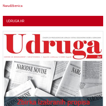
Narudžbenica
UDRUGA.HR