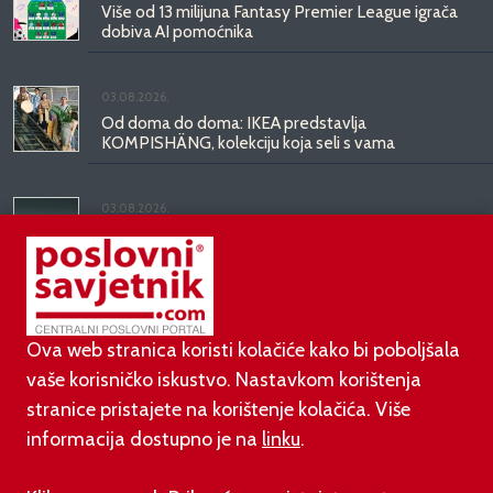
Više od 13 milijuna Fantasy Premier League igrača
dobiva AI pomoćnika
03.08.2026.
Od doma do doma: IKEA predstavlja
KOMPISHÄNG, kolekciju koja seli s vama
03.08.2026.
Kineski BYD predstavio luksuznu limuzinu veću od
Mercedesove S-klase, obećava domet do 1.000
kilometara
Ova web stranica koristi kolačiće kako bi poboljšala
vaše korisničko iskustvo. Nastavkom korištenja
stranice pristajete na korištenje kolačića. Više
informacija dostupno je na
linku
.
©
poslovni-savjetnik.com član je