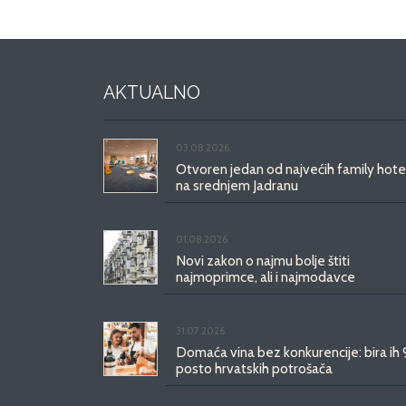
AKTUALNO
03.08.2026.
Otvoren jedan od najvećih family hote
na srednjem Jadranu
01.08.2026.
Novi zakon o najmu bolje štiti
najmoprimce, ali i najmodavce
31.07.2026.
Domaća vina bez konkurencije: bira ih
posto hrvatskih potrošača