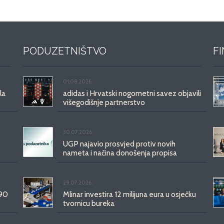
PODUZETNIŠTVO
F
01.08.2026.
la
adidas i Hrvatski nogometni savez objavili
višegodišnje partnerstvo
30.07.2026.
UGP najavio prosvjed protiv novih
nameta i načina donošenja propisa
29.07.2026.
 90
Mlinar investira 12 milijuna eura u osječku
tvornicu bureka