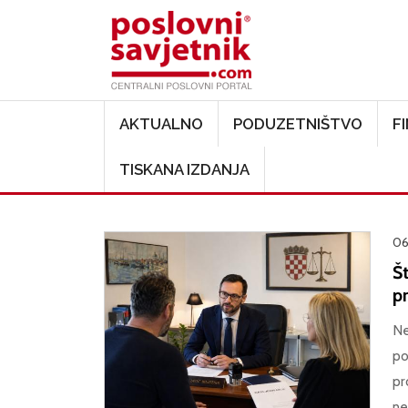
Main navigation
AKTUALNO
PODUZETNIŠTVO
F
TISKANA IZDANJA
06
Št
pr
Ne
po
pr
ne