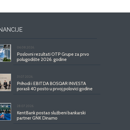
INANCIJE
06.08.2026.
Poslovni rezultati OTP Grupe za prvo
polugodište 2026. godine
31.07.2026.
Prihodi i EBITDA BOSQAR INVESTA
porasli 40 posto u prvoj polovici godine
28.07.2026.
KentBank postao službeni bankarski
partner GNK Dinamo