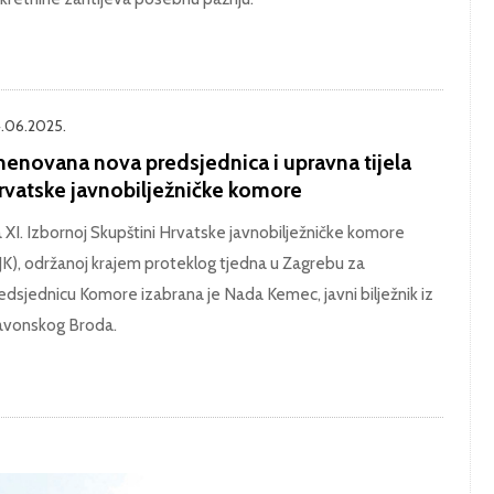
.06.2025.
menovana nova predsjednica i upravna tijela
rvatske javnobilježničke komore
 XI. Izbornoj Skupštini Hrvatske javnobilježničke komore
JK), održanoj krajem proteklog tjedna u Zagrebu za
edsjednicu Komore izabrana je Nada Kemec, javni bilježnik iz
avonskog Broda.