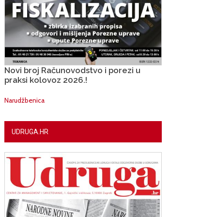
Novi broj Računovodstvo i porezi u
praksi kolovoz 2026.!
Narudžbenica
UDRUGA.HR