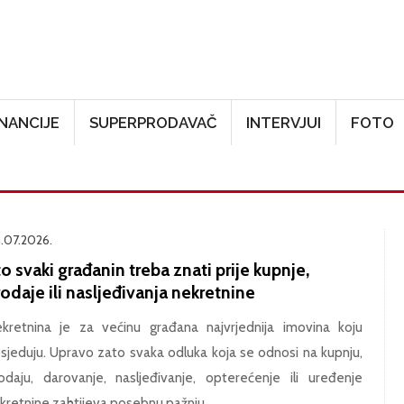
Skoči na glavni sadržaj
INANCIJE
SUPERPRODAVAČ
INTERVJUI
FOTO
.07.2026.
o svaki građanin treba znati prije kupnje,
odaje ili nasljeđivanja nekretnine
kretnina je za većinu građana najvrjednija imovina koju
sjeduju. Upravo zato svaka odluka koja se odnosi na kupnju,
odaju, darovanje, nasljeđivanje, opterećenje ili uređenje
kretnine zahtijeva posebnu pažnju.