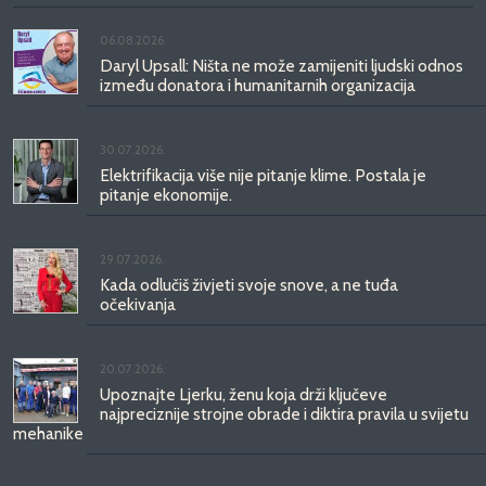
06.08.2026.
Daryl Upsall: Ništa ne može zamijeniti ljudski odnos
između donatora i humanitarnih organizacija
30.07.2026.
Elektrifikacija više nije pitanje klime. Postala je
pitanje ekonomije.
29.07.2026.
Kada odlučiš živjeti svoje snove, a ne tuđa
očekivanja
20.07.2026.
Upoznajte Ljerku, ženu koja drži ključeve
najpreciznije strojne obrade i diktira pravila u svijetu
mehanike