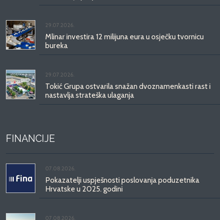
29.07.2026.
Mlinar investira 12 milijuna eura u osječku tvornicu
bureka
29.07.2026.
Tokić Grupa ostvarila snažan dvoznamenkasti rast i
nastavlja strateška ulaganja
FINANCIJE
07.08.2026.
Pokazatelji uspješnosti poslovanja poduzetnika
Hrvatske u 2025. godini
07.08.2026.