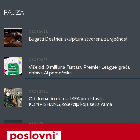
PAUZA
06.08.2026.
Bugatti Destrier: skulptura stvorena za vječnost
06.08.2026.
Više od 13 milijuna Fantasy Premier League igrača
dobiva AI pomoćnika
03.08.2026.
Od doma do doma: IKEA predstavlja
KOMPISHÄNG, kolekciju koja seli s vama
03.08.2026.
Kineski BYD predstavio luksuznu limuzinu veću od
Mercedesove S-klase, obećava domet do 1.000