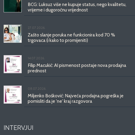
BCG: Luksuz više ne kupuje status, nego kvalitetu,
vrijeme i dugoročnu vrijednost
27.07.2026.
Zašto slanje poruka ne funkcionira kod 70 %
trgovaca (i kako to promijeniti)
14.07.2026.
Filip Macukić: AI pismenost postaje nova prodajna
prednost
08.07.2026.
Miljenko Bošković: Najveća prodajna pogreška je
pomisliti da je 'ne' kraj razgovora
INTERVJUI