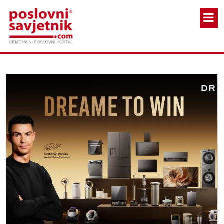
Skoči na glavni sadržaj