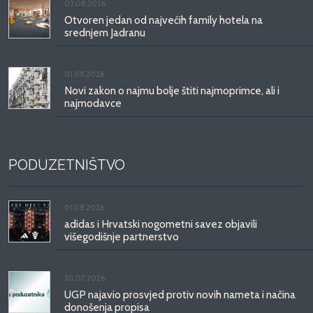
03.08.2026.
Otvoren jedan od najvećih family hotela na
srednjem Jadranu
01.08.2026.
Novi zakon o najmu bolje štiti najmoprimce, ali i
najmodavce
PODUZETNIŠTVO
01.08.2026.
adidas i Hrvatski nogometni savez objavili
višegodišnje partnerstvo
30.07.2026.
UGP najavio prosvjed protiv novih nameta i načina
donošenja propisa