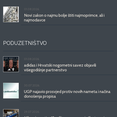
01.08.2026.
Novi zakon o najmu bolje štiti najmoprimce, ali i
najmodavce
PODUZETNIŠTVO
01.08.2026.
adidas i Hrvatski nogometni savez objavili
višegodišnje partnerstvo
30.07.2026.
UGP najavio prosvjed protiv novih nameta i načina
donošenja propisa
29.07.2026.