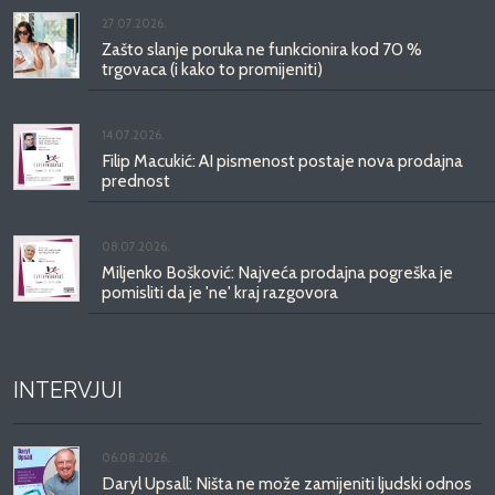
27.07.2026.
Zašto slanje poruka ne funkcionira kod 70 %
trgovaca (i kako to promijeniti)
14.07.2026.
Filip Macukić: AI pismenost postaje nova prodajna
prednost
08.07.2026.
Miljenko Bošković: Najveća prodajna pogreška je
pomisliti da je 'ne' kraj razgovora
INTERVJUI
06.08.2026.
Daryl Upsall: Ništa ne može zamijeniti ljudski odnos