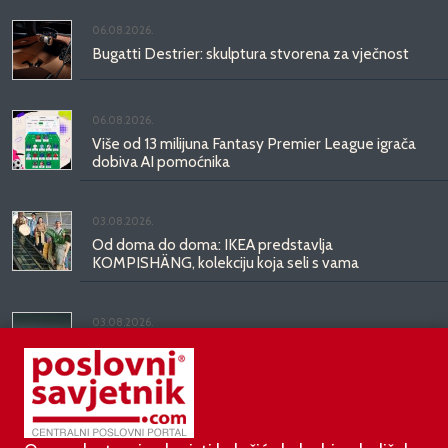
06.08.2026.
Bugatti Destrier: skulptura stvorena za vječnost
06.08.2026.
Više od 13 milijuna Fantasy Premier League igrača
dobiva AI pomoćnika
03.08.2026.
Od doma do doma: IKEA predstavlja
KOMPISHÄNG, kolekciju koja seli s vama
03.08.2026.
Kineski BYD predstavio luksuznu limuzinu veću od
Mercedesove S-klase, obećava domet do 1.000
kilometara