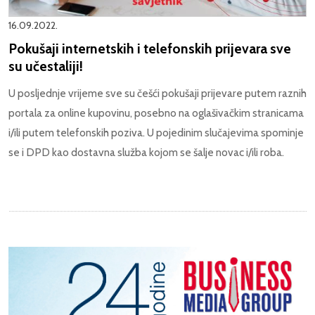
16.09.2022.
Pokušaji internetskih i telefonskih prijevara sve
su učestaliji!
U posljednje vrijeme sve su češći pokušaji prijevare putem raznih
portala za online kupovinu, posebno na oglašivačkim stranicama
i/ili putem telefonskih poziva. U pojedinim slučajevima spominje
se i DPD kao dostavna služba kojom se šalje novac i/ili roba.