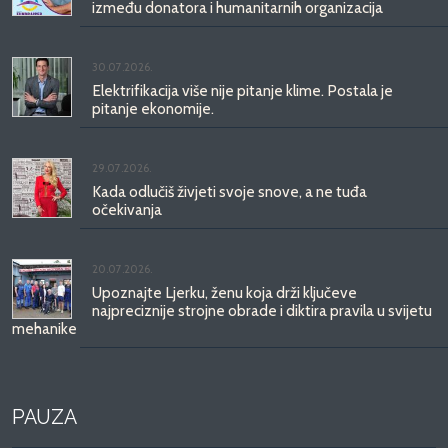
između donatora i humanitarnih organizacija
30.07.2026.
Elektrifikacija više nije pitanje klime. Postala je
pitanje ekonomije.
29.07.2026.
Kada odlučiš živjeti svoje snove, a ne tuđa
očekivanja
20.07.2026.
Upoznajte Ljerku, ženu koja drži ključeve
najpreciznije strojne obrade i diktira pravila u svijetu
mehanike
PAUZA