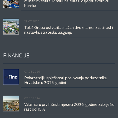
Mlinar investira 12 milijuna eura u osječku tvornicu
bureka
29.07.2026.
Tokić Grupa ostvarila snažan dvoznamenkasti rast i
nastavlja strateška ulaganja
FINANCIJE
07.08.2026.
Pokazatelji uspješnosti poslovanja poduzetnika
Hrvatske u 2025. godini
07.08.2026.
Valamar u prvih šest mjeseci 2026. godine zabilježio
rast od 10%