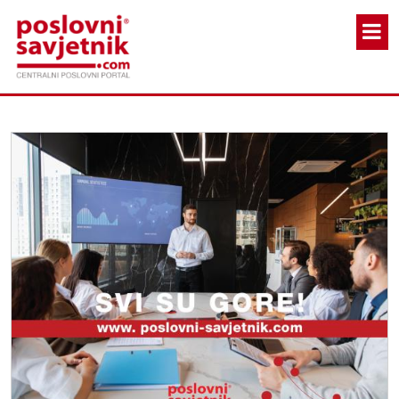
Skoči na glavni sadržaj