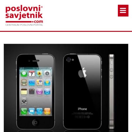
Skoči na glavni sadržaj