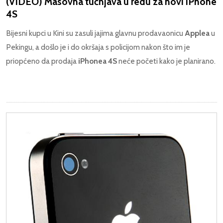
(VIDEO) Masovna tučnjava u redu za novi iPhone
4S
Bijesni kupci u Kini su zasuli jajima glavnu prodavaonicu
Applea
u
Pekingu, a došlo je i do okršaja s policijom nakon što im je
priopćeno da prodaja
iPhonea 4S
neće početi kako je planirano.