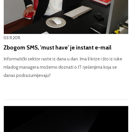
03.11.2011.
Zbogom SMS, 'must have' je instant e-mail
Informatički sektor raste iz dana u dan. Ima li krize i što iz ruke
mladog managera možemo doznati o IT rješenjima koja se
danas podrazumijevaju?