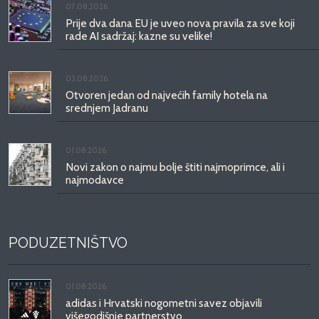
07.08.2026.
Prije dva dana EU je uveo nova pravila za sve koji
rade AI sadržaj: kazne su velike!
03.08.2026.
Otvoren jedan od najvećih family hotela na
srednjem Jadranu
01.08.2026.
Novi zakon o najmu bolje štiti najmoprimce, ali i
najmodavce
PODUZETNIŠTVO
01.08.2026.
adidas i Hrvatski nogometni savez objavili
višegodišnje partnerstvo