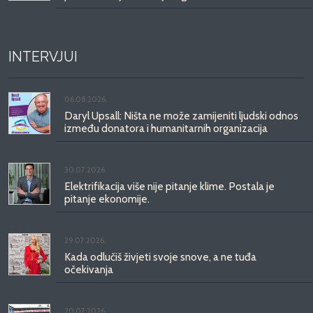
INTERVJUI
06.08.2026.
Daryl Upsall: Ništa ne može zamijeniti ljudski odnos
između donatora i humanitarnih organizacija
30.07.2026.
Elektrifikacija više nije pitanje klime. Postala je
pitanje ekonomije.
29.07.2026.
Kada odlučiš živjeti svoje snove, a ne tuđa
očekivanja
20.07.2026.