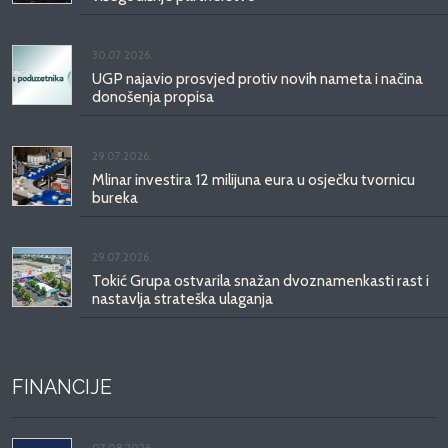
30.07.2026.
UGP najavio prosvjed protiv novih nameta i načina
donošenja propisa
29.07.2026.
Mlinar investira 12 milijuna eura u osječku tvornicu
bureka
29.07.2026.
Tokić Grupa ostvarila snažan dvoznamenkasti rast i
nastavlja strateška ulaganja
FINANCIJE
07.08.2026.