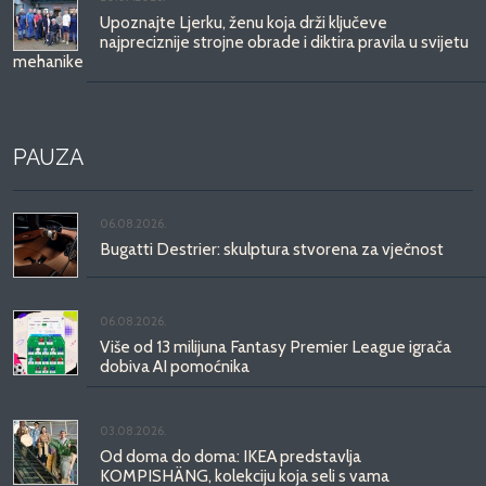
Upoznajte Ljerku, ženu koja drži ključeve
najpreciznije strojne obrade i diktira pravila u svijetu
mehanike
PAUZA
06.08.2026.
Bugatti Destrier: skulptura stvorena za vječnost
06.08.2026.
Više od 13 milijuna Fantasy Premier League igrača
dobiva AI pomoćnika
03.08.2026.
Od doma do doma: IKEA predstavlja
KOMPISHÄNG, kolekciju koja seli s vama