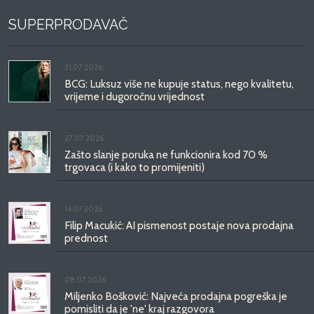
SUPERPRODAVAČ
31.07.2026.
BCG: Luksuz više ne kupuje status, nego kvalitetu,
vrijeme i dugoročnu vrijednost
27.07.2026.
Zašto slanje poruka ne funkcionira kod 70 %
trgovaca (i kako to promijeniti)
14.07.2026.
Filip Macukić: AI pismenost postaje nova prodajna
prednost
08.07.2026.
Miljenko Bošković: Najveća prodajna pogreška je
pomisliti da je 'ne' kraj razgovora