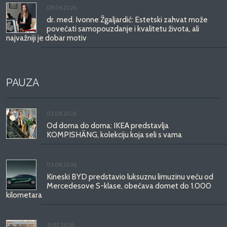
08.06.2026.
dr. med. Ivonne Žgaljardić: Estetski zahvat može
povećati samopouzdanje i kvalitetu života, ali
najvažniji je dobar motiv
PAUZA
03.08.2026.
Od doma do doma: IKEA predstavlja
KOMPISHÄNG, kolekciju koja seli s vama
03.08.2026.
Kineski BYD predstavio luksuznu limuzinu veću od
Mercedesove S-klase, obećava domet do 1.000
kilometara
31.07.2026.