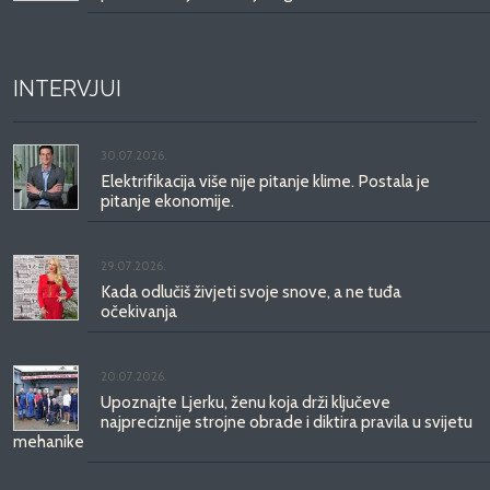
INTERVJUI
30.07.2026.
Elektrifikacija više nije pitanje klime. Postala je
pitanje ekonomije.
29.07.2026.
Kada odlučiš živjeti svoje snove, a ne tuđa
očekivanja
20.07.2026.
Upoznajte Ljerku, ženu koja drži ključeve
najpreciznije strojne obrade i diktira pravila u svijetu
mehanike