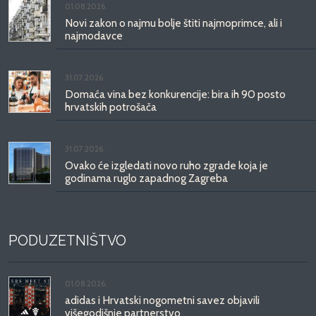
01.08.2026.
Novi zakon o najmu bolje štiti najmoprimce, ali i
najmodavce
31.07.2026.
Domaća vina bez konkurencije: bira ih 90 posto
hrvatskih potrošača
31.07.2026.
Ovako će izgledati novo ruho zgrade koja je
godinama ruglo zapadnog Zagreba
PODUZETNIŠTVO
01.08.2026.
adidas i Hrvatski nogometni savez objavili
višegodišnje partnerstvo