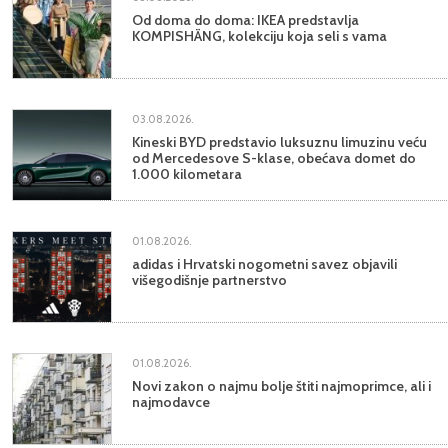
Od doma do doma: IKEA predstavlja
KOMPISHÄNG, kolekciju koja seli s vama
03.08.2026.
Kineski BYD predstavio luksuznu limuzinu veću
od Mercedesove S-klase, obećava domet do
1.000 kilometara
01.08.2026.
adidas i Hrvatski nogometni savez objavili
višegodišnje partnerstvo
01.08.2026.
Novi zakon o najmu bolje štiti najmoprimce, ali i
najmodavce