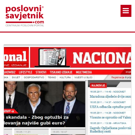
Skoči na glavni sadržaj