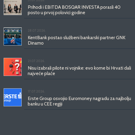
31.07.2026.
Prihodi i EBITDA BOSQAR INVESTA porasli 40
posto u prvoj polovici godine
28.07.2026.
KentBank postao službeni bankarski partner GNK
Dinamo
21.07.2026.
Nisu izabrali pilote ni vojnike: evo kome bi Hrvati dali
najveće plaće
17.07.2026.
Erste Group osvojio Euromoney nagradu za najbolju
banku u CEE regiji