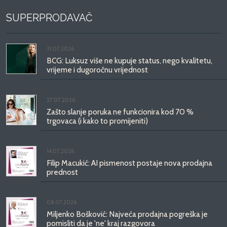
SUPERPRODAVAČ
31.07.2026.
BCG: Luksuz više ne kupuje status, nego kvalitetu,
vrijeme i dugoročnu vrijednost
27.07.2026.
Zašto slanje poruka ne funkcionira kod 70 %
trgovaca (i kako to promijeniti)
14.07.2026.
Filip Macukić: AI pismenost postaje nova prodajna
prednost
08.07.2026.
Miljenko Bošković: Najveća prodajna pogreška je
pomisliti da je 'ne' kraj razgovora