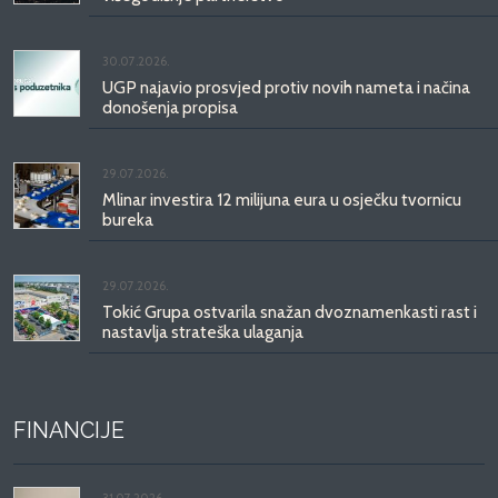
30.07.2026.
UGP najavio prosvjed protiv novih nameta i načina
donošenja propisa
29.07.2026.
Mlinar investira 12 milijuna eura u osječku tvornicu
bureka
29.07.2026.
Tokić Grupa ostvarila snažan dvoznamenkasti rast i
nastavlja strateška ulaganja
FINANCIJE