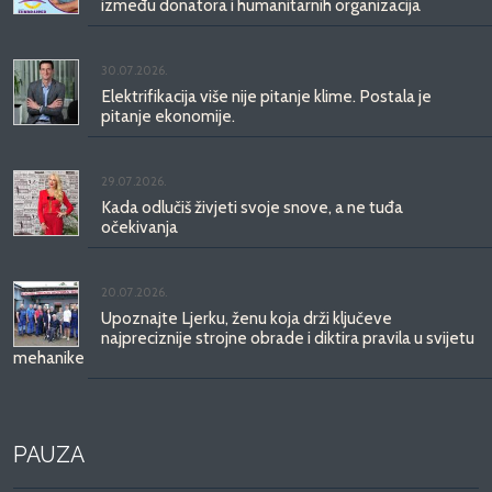
između donatora i humanitarnih organizacija
30.07.2026.
Elektrifikacija više nije pitanje klime. Postala je
pitanje ekonomije.
29.07.2026.
Kada odlučiš živjeti svoje snove, a ne tuđa
očekivanja
20.07.2026.
Upoznajte Ljerku, ženu koja drži ključeve
najpreciznije strojne obrade i diktira pravila u svijetu
mehanike
PAUZA