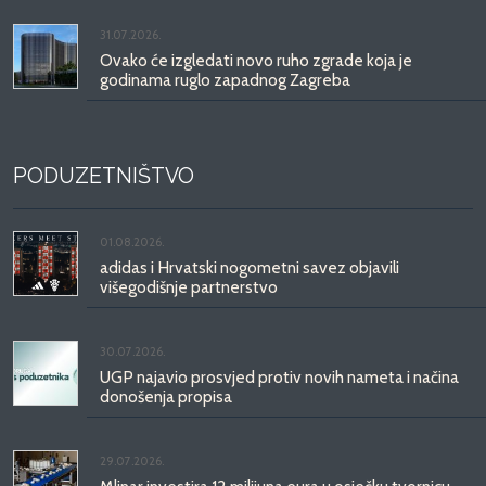
31.07.2026.
Ovako će izgledati novo ruho zgrade koja je
godinama ruglo zapadnog Zagreba
PODUZETNIŠTVO
01.08.2026.
adidas i Hrvatski nogometni savez objavili
višegodišnje partnerstvo
30.07.2026.
UGP najavio prosvjed protiv novih nameta i načina
donošenja propisa
29.07.2026.