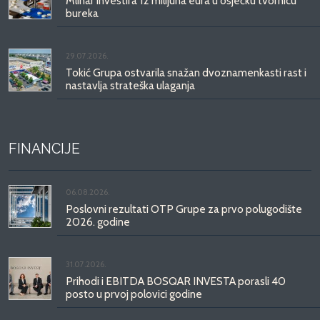
Mlinar investira 12 milijuna eura u osječku tvornicu
bureka
29.07.2026.
Tokić Grupa ostvarila snažan dvoznamenkasti rast i
nastavlja strateška ulaganja
FINANCIJE
06.08.2026.
Poslovni rezultati OTP Grupe za prvo polugodište
2026. godine
31.07.2026.
Prihodi i EBITDA BOSQAR INVESTA porasli 40
posto u prvoj polovici godine