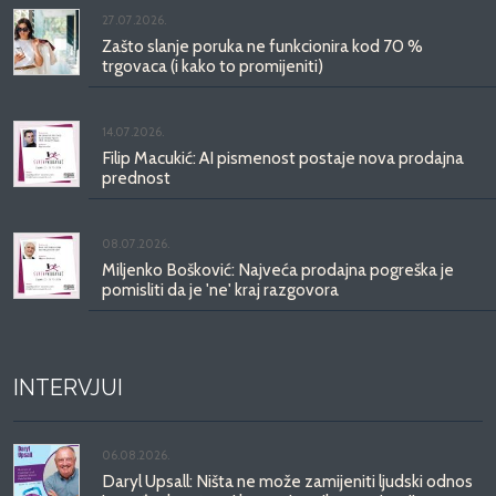
27.07.2026.
Zašto slanje poruka ne funkcionira kod 70 %
trgovaca (i kako to promijeniti)
14.07.2026.
Filip Macukić: AI pismenost postaje nova prodajna
prednost
08.07.2026.
Miljenko Bošković: Najveća prodajna pogreška je
pomisliti da je 'ne' kraj razgovora
INTERVJUI
06.08.2026.
Daryl Upsall: Ništa ne može zamijeniti ljudski odnos