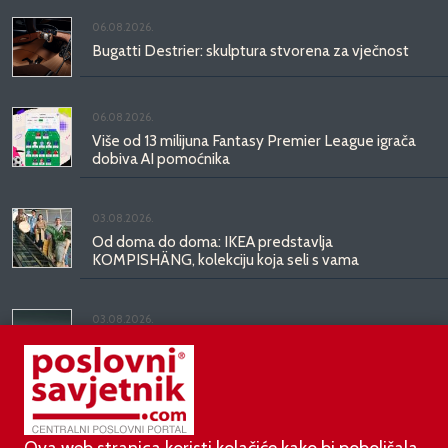
06.08.2026.
Bugatti Destrier: skulptura stvorena za vječnost
06.08.2026.
Više od 13 milijuna Fantasy Premier League igrača
dobiva AI pomoćnika
03.08.2026.
Od doma do doma: IKEA predstavlja
KOMPISHÄNG, kolekciju koja seli s vama
03.08.2026.
Kineski BYD predstavio luksuznu limuzinu veću od
Mercedesove S-klase, obećava domet do 1.000
kilometara