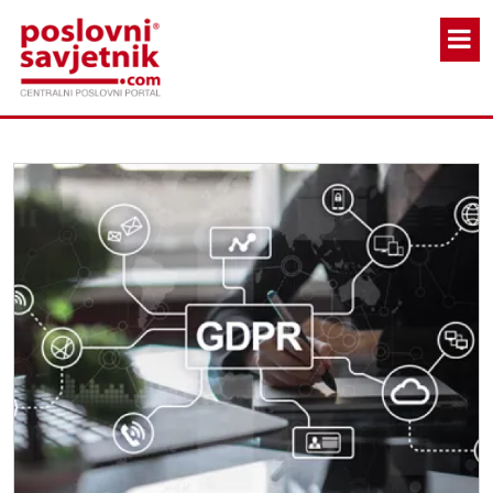
Skoči na glavni sadržaj