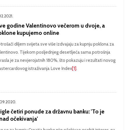
02.2021.
ve godine Valentinovo večerom u dvoje, a
oklone kupujemo online
trošači diljem svijeta sve više izdvajaju za kupnju poklona za
lentinovo. Tijekom posljednjeg desetljeća sama potrošnja
rasla je za nevjerojatnih 180%, što pokazuju i rezultati novog
stercardovog istraživanja Love Index
[1]
.
.09.2020.
igle četiri ponude za državnu banku: 'To je
znad očekivanja'
ko se za kupnju Croatia banke nije očekivao osobit interes, na