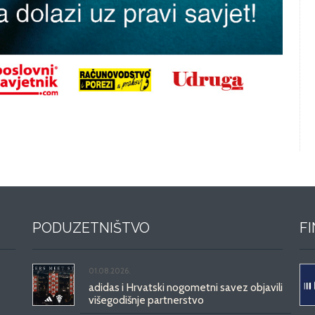
PODUZETNIŠTVO
F
01.08.2026.
adidas i Hrvatski nogometni savez objavili
višegodišnje partnerstvo