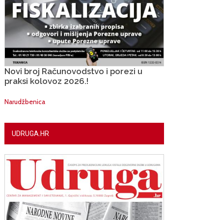
Novi broj Računovodstvo i porezi u
praksi kolovoz 2026.!
Narudžbenica
UDRUGA.HR