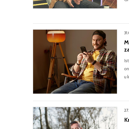
31
M
z
Is
on
u 
27
Kr