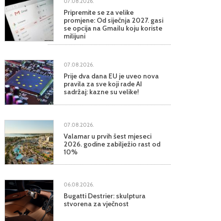
07.08.2026.
Pripremite se za velike
promjene: Od siječnja 2027. gasi
se opcija na Gmailu koju koriste
milijuni
07.08.2026.
Prije dva dana EU je uveo nova
pravila za sve koji rade AI
sadržaj: kazne su velike!
07.08.2026.
Valamar u prvih šest mjeseci
2026. godine zabilježio rast od
10%
06.08.2026.
Bugatti Destrier: skulptura
stvorena za vječnost