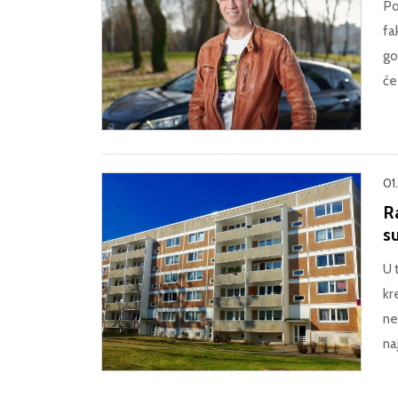
Po
fa
go
će
01
Ra
s
U 
kr
ne
na