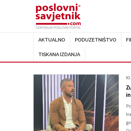
Main navigation
AKTUALNO
PODUZETNIŠTVO
F
TISKANA IZDANJA
10
Zu
in
Po
tr
go
Gr