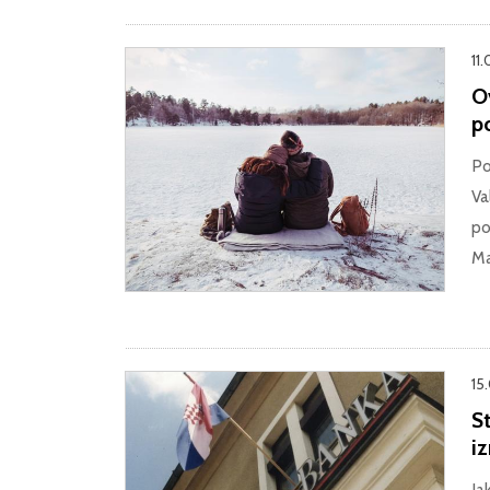
11.
O
p
Po
Va
po
Ma
15
St
i
Ia