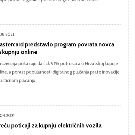
.08.2021.
astercard predstavio program povrata novca
a kupnju online
traživanja pokazuju da čak 91% potrošača u Hrvatskoj kupuje
line, a porast popularnosti digitalnog plaćanja prate inovacije
kartičnom plaćanju
.04.2021.
eću poticaji za kupnju električnih vozila