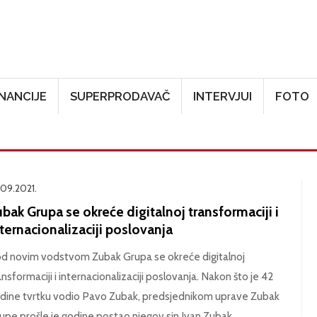
Skoči na glavni sadržaj
INANCIJE
SUPERPRODAVAČ
INTERVJUI
FOTO
.09.2021.
bak Grupa se okreće digitalnoj transformaciji i
ternacionalizaciji poslovanja
d novim vodstvom Zubak Grupa se okreće digitalnoj
ansformaciji i internacionalizaciji poslovanja. Nakon što je 42
dine tvrtku vodio Pavo Zubak, predsjednikom uprave Zubak
upe prošle je godine postao njegov sin Ivan Zubak.