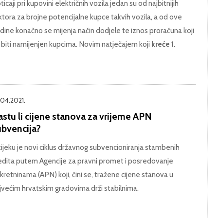
ticaji pri kupovini električnih vozila jedan su od najbitnijih
ktora za brojne potencijalne kupce takvih vozila, a od ove
dine konačno se mijenja način dodjele te iznos proračuna koji
 biti namijenjen kupcima. Novim natječajem koji
kreće 1.
.04.2021.
stu li cijene stanova za vrijeme APN
ubvencija?
tijeku je novi ciklus državnog subvencioniranja stambenih
edita putem Agencije za pravni promet i posredovanje
kretninama (APN) koji, čini se, tražene cijene stanova u
jvećim hrvatskim gradovima drži stabilnima.