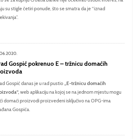
aju su stigle četiri ponude, što se smatra da je “iznad
ekivanja”.
.06.2020.
rad Gospić pokrenuo E – tržnicu domaćih
roizvoda
ad Gospić danas je u rad pustio
„E-tržnicu domaćih
oizvoda“,
web aplikaciju na kojoj se na jednom mjestu mogu
ći domaći proizvodi proizvedeni isključivo na OPG-ima
ađana Gospića.