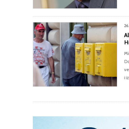
26
A
H
Mi
Do
ve
i 