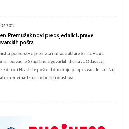
.04.2012.
len Premužak novi predsjednik Uprave
rvatskih pošta
nistar pomorstva, prometa i infrastrukture Siniša Hajdaš
nčić održao je Skupštine trgovačkih društava Odašiljači i
ze d.o.o. i Hrvatske pošte d.d. na kojoj je opozvan dosadašnji
izabran novi nadzorni odbor tih društava.