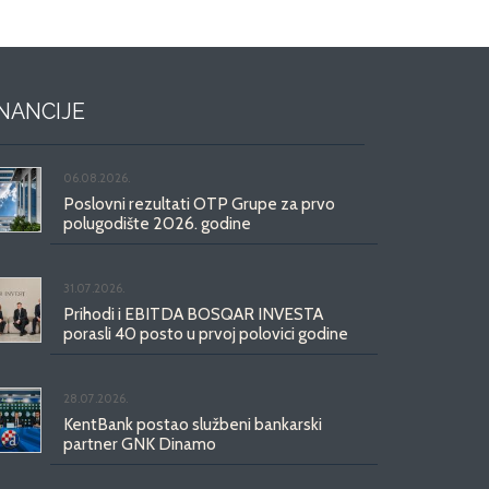
INANCIJE
06.08.2026.
Poslovni rezultati OTP Grupe za prvo
polugodište 2026. godine
31.07.2026.
Prihodi i EBITDA BOSQAR INVESTA
porasli 40 posto u prvoj polovici godine
28.07.2026.
KentBank postao službeni bankarski
partner GNK Dinamo