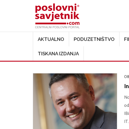
Main navigation
AKTUALNO
PODUZETNIŠTVO
F
TISKANA IZDANJA
08
I
No
od
IB
IT.