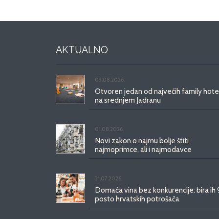
AKTUALNO
03.08.2026.
Otvoren jedan od najvećih family hote
na srednjem Jadranu
01.08.2026.
Novi zakon o najmu bolje štiti
najmoprimce, ali i najmodavce
31.07.2026.
Domaća vina bez konkurencije: bira ih
posto hrvatskih potrošača