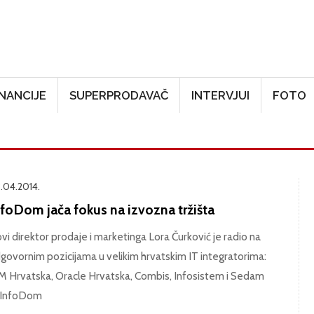
Skoči na glavni sadržaj
INANCIJE
SUPERPRODAVAČ
INTERVJUI
FOTO
.04.2014.
nfoDom jača fokus na izvozna tržišta
vi direktor prodaje i marketinga Lora Čurković je radio na
govornim pozicijama u velikim
hrvatskim IT integratorima:
M Hrvatska, Oracle Hrvatska, Combis, Infosistem i Sedam
InfoDom