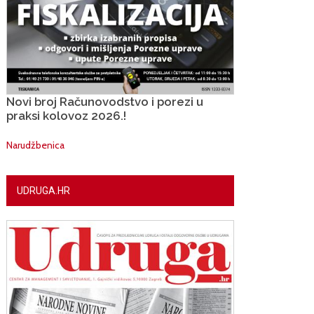
Novi broj Računovodstvo i porezi u
praksi kolovoz 2026.!
Narudžbenica
UDRUGA.HR