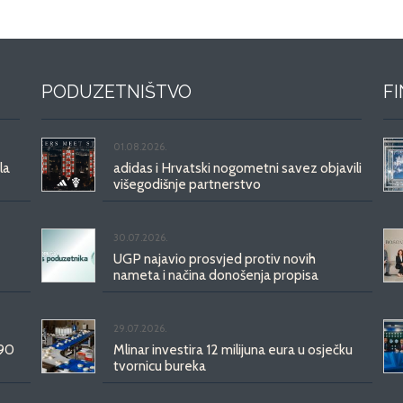
PODUZETNIŠTVO
F
01.08.2026.
la
adidas i Hrvatski nogometni savez objavili
višegodišnje partnerstvo
30.07.2026.
UGP najavio prosvjed protiv novih
nameta i načina donošenja propisa
29.07.2026.
 90
Mlinar investira 12 milijuna eura u osječku
tvornicu bureka