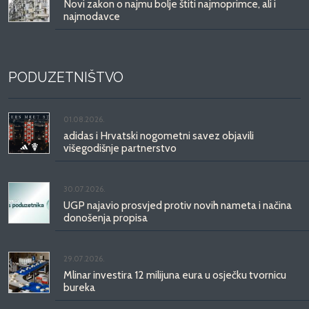
Novi zakon o najmu bolje štiti najmoprimce, ali i
najmodavce
PODUZETNIŠTVO
01.08.2026.
adidas i Hrvatski nogometni savez objavili
višegodišnje partnerstvo
30.07.2026.
UGP najavio prosvjed protiv novih nameta i načina
donošenja propisa
29.07.2026.
Mlinar investira 12 milijuna eura u osječku tvornicu
bureka