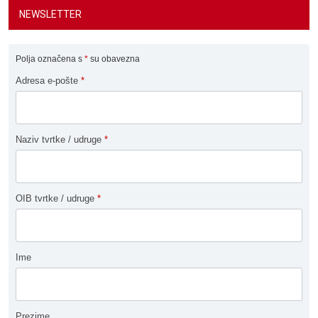
NEWSLETTER
Polja označena s
*
su obavezna
Adresa e-pošte
*
Naziv tvrtke / udruge
*
OIB tvrtke / udruge
*
Ime
Prezime