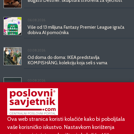
Bugatti Destrier: skulptura stvorena za vječnost
06.08.2026.
Više od 13 milijuna Fantasy Premier League igrača
dobiva AI pomoćnika
03.08.2026.
Od doma do doma: IKEA predstavlja
KOMPISHÄNG, kolekciju koja seli s vama
03.08.2026.
Kineski BYD predstavio luksuznu limuzinu veću od
Mercedesove S-klase, obećava domet do 1.000
kilometara
Ova web stranica koristi kolačiće kako bi poboljšala
vaše korisničko iskustvo. Nastavkom korištenja