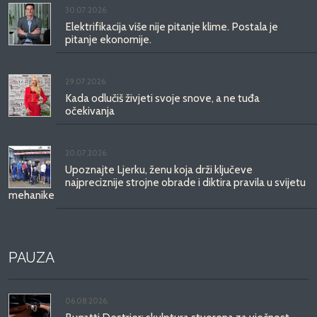
30.07.2026.
Elektrifikacija više nije pitanje klime. Postala je
pitanje ekonomije.
29.07.2026.
Kada odlučiš živjeti svoje snove, a ne tuđa
očekivanja
20.07.2026.
Upoznajte Ljerku, ženu koja drži ključeve
najpreciznije strojne obrade i diktira pravila u svijetu
mehanike
PAUZA
06.08.2026.