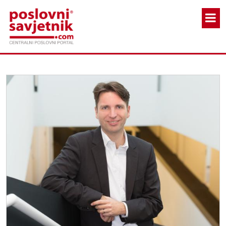
Skoči na glavni sadržaj