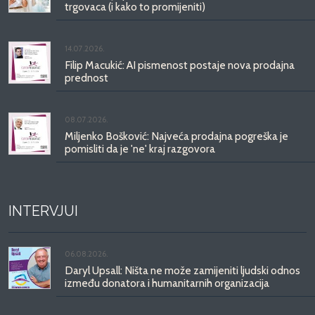
trgovaca (i kako to promijeniti)
14.07.2026.
Filip Macukić: AI pismenost postaje nova prodajna
prednost
08.07.2026.
Miljenko Bošković: Najveća prodajna pogreška je
pomisliti da je 'ne' kraj razgovora
INTERVJUI
06.08.2026.
Daryl Upsall: Ništa ne može zamijeniti ljudski odnos
između donatora i humanitarnih organizacija