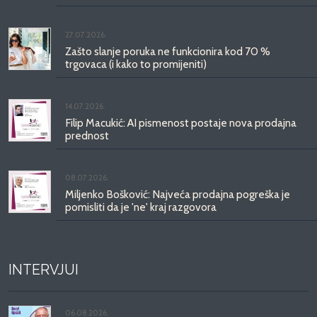
27.07.2026.
Zašto slanje poruka ne funkcionira kod 70 %
trgovaca (i kako to promijeniti)
14.07.2026.
Filip Macukić: AI pismenost postaje nova prodajna
prednost
08.07.2026.
Miljenko Bošković: Najveća prodajna pogreška je
pomisliti da je 'ne' kraj razgovora
INTERVJUI
06.08.2026.