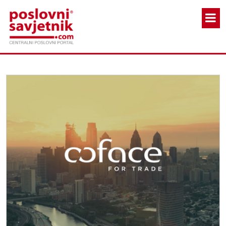
Skoči na glavni sadržaj