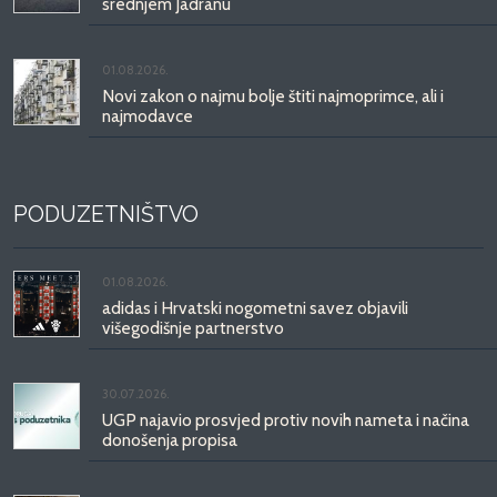
srednjem Jadranu
01.08.2026.
Novi zakon o najmu bolje štiti najmoprimce, ali i
najmodavce
PODUZETNIŠTVO
01.08.2026.
adidas i Hrvatski nogometni savez objavili
višegodišnje partnerstvo
30.07.2026.
UGP najavio prosvjed protiv novih nameta i načina
donošenja propisa