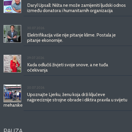
Daryl Upsall: Ništa ne može zamijeniti ljudski odnos
između donatora i humanitarnih organizacija
30.07.2026.
Elektrifikacija više nije pitanje klime. Postala je
pitanje ekonomije.
29.07.2026.
Kada odlučiš živjeti svoje snove, a ne tuđa
očekivanja
20.07.2026.
Upoznajte Ljerku, ženu koja drži ključeve
najpreciznije strojne obrade i diktira pravila u svijetu
mehanike
PAUZA