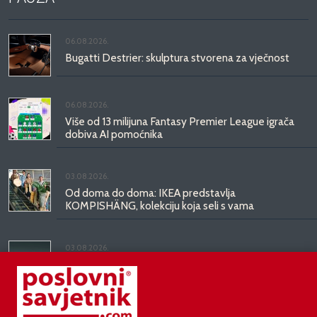
06.08.2026.
Bugatti Destrier: skulptura stvorena za vječnost
06.08.2026.
Više od 13 milijuna Fantasy Premier League igrača
dobiva AI pomoćnika
03.08.2026.
Od doma do doma: IKEA predstavlja
KOMPISHÄNG, kolekciju koja seli s vama
03.08.2026.
Kineski BYD predstavio luksuznu limuzinu veću od
Mercedesove S-klase, obećava domet do 1.000
kilometara