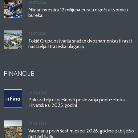
29.07.2026.
Mlinar investira 12 milijuna eura u osječku tvornicu
bureka
29.07.2026.
Tokić Grupa ostvarila snažan dvoznamenkasti rast i
nastavlja strateška ulaganja
FINANCIJE
07.08.2026.
Pokazatelji uspješnosti poslovanja poduzetnika
Hrvatske u 2025. godini
07.08.2026.
Valamar u prvih šest mjeseci 2026. godine zabilježio
rast od 10%