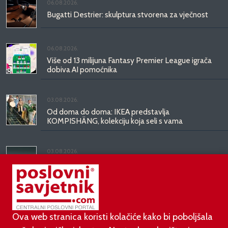
06.08.2026.
Bugatti Destrier: skulptura stvorena za vječnost
06.08.2026.
Više od 13 milijuna Fantasy Premier League igrača
dobiva AI pomoćnika
03.08.2026.
Od doma do doma: IKEA predstavlja
KOMPISHÄNG, kolekciju koja seli s vama
03.08.2026.
Kineski BYD predstavio luksuznu limuzinu veću od
Mercedesove S-klase, obećava domet do 1.000
kilometara
Ova web stranica koristi kolačiće kako bi poboljšala