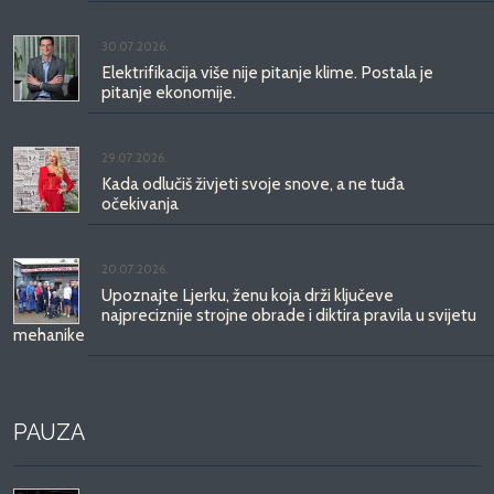
30.07.2026.
Elektrifikacija više nije pitanje klime. Postala je
pitanje ekonomije.
29.07.2026.
Kada odlučiš živjeti svoje snove, a ne tuđa
očekivanja
20.07.2026.
Upoznajte Ljerku, ženu koja drži ključeve
najpreciznije strojne obrade i diktira pravila u svijetu
mehanike
PAUZA