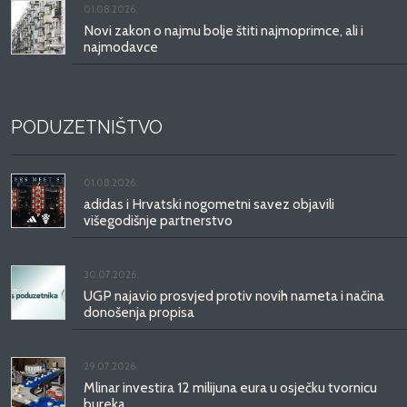
01.08.2026.
Novi zakon o najmu bolje štiti najmoprimce, ali i
najmodavce
PODUZETNIŠTVO
01.08.2026.
adidas i Hrvatski nogometni savez objavili
višegodišnje partnerstvo
30.07.2026.
UGP najavio prosvjed protiv novih nameta i načina
donošenja propisa
29.07.2026.
Mlinar investira 12 milijuna eura u osječku tvornicu
bureka