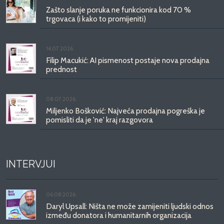
Zašto slanje poruka ne funkcionira kod 70 %
trgovaca (i kako to promijeniti)
14.07.2026.
Filip Macukić: AI pismenost postaje nova prodajna
prednost
08.07.2026.
Miljenko Bošković: Najveća prodajna pogreška je
pomisliti da je 'ne' kraj razgovora
INTERVJUI
06.08.2026.
Daryl Upsall: Ništa ne može zamijeniti ljudski odnos
između donatora i humanitarnih organizacija