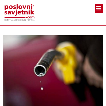
Skoči na glavni sadržaj