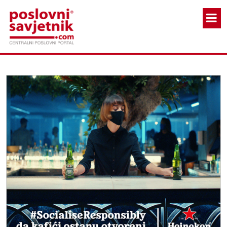
Skoči na glavni sadržaj