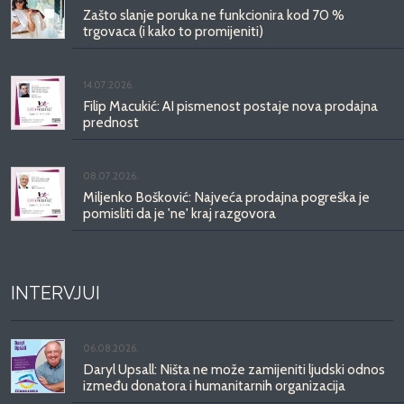
Zašto slanje poruka ne funkcionira kod 70 %
trgovaca (i kako to promijeniti)
14.07.2026.
Filip Macukić: AI pismenost postaje nova prodajna
prednost
08.07.2026.
Miljenko Bošković: Najveća prodajna pogreška je
pomisliti da je 'ne' kraj razgovora
INTERVJUI
06.08.2026.
Daryl Upsall: Ništa ne može zamijeniti ljudski odnos
između donatora i humanitarnih organizacija