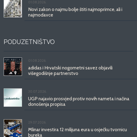
01.08.2026.
Novi zakon o najmu bolje štiti najmoprimce, ali i
najmodavce
PODUZETNIŠTVO
01.08.2026.
adidas i Hrvatski nogometni savez objavili
višegodišnje partnerstvo
30.07.2026.
UGP najavio prosvjed protiv novih nameta i načina
donošenja propisa
29.07.2026.
Mlinar investira 12 milijuna eura u osječku tvornicu
bureka