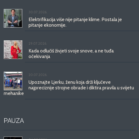
30.07.2026.
Elektrifikacija više nije pitanje klime. Postala je
pitanje ekonomije.
29.07.2026.
Kada odlučiš živjeti svoje snove, a ne tuđa
očekivanja
20.07.2026.
Upoznajte Ljerku, ženu koja drži ključeve
najpreciznije strojne obrade i diktira pravila u svijetu
mehanike
PAUZA