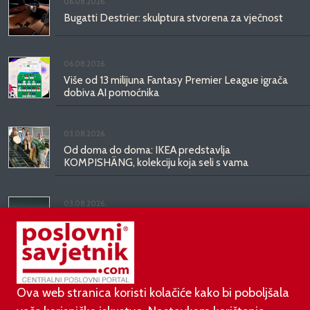
06.08.2026.
Bugatti Destrier: skulptura stvorena za vječnost
06.08.2026.
Više od 13 milijuna Fantasy Premier League igrača
dobiva AI pomoćnika
03.08.2026.
Od doma do doma: IKEA predstavlja
KOMPISHÄNG, kolekciju koja seli s vama
03.08.2026.
Kineski BYD predstavio luksuznu limuzinu veću od
Mercedesove S-klase, obećava domet do 1.000
kilometara
Ova web stranica koristi kolačiće kako bi poboljšala