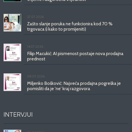
27.07.2026.
Zašto slanje poruka ne funkcionira kod 70 %
trgovaca (i kako to promijeniti)
14.07.2026.
Filip Macukić: AI pismenost postaje nova prodajna
prednost
08.07.2026.
Miljenko Bošković: Najveća prodajna pogreška je
pomisliti da je 'ne' kraj razgovora
INTERVJUI