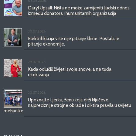
06.08.2026.
Daryl Upsall: Ništa ne može zamijeniti ljudski odnos
između donatora i humanitarnih organizacija
30.07.2026.
Elektrifikacija više nije pitanje klime. Postala je
pitanje ekonomije.
29.07.2026.
Kada odlučiš živjeti svoje snove, a ne tuđa
očekivanja
20.07.2026.
Upoznajte Ljerku, ženu koja drži ključeve
najpreciznije strojne obrade i diktira pravila u svijetu
mehanike