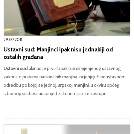
29.07.2011.
Ustavni sud: Manjinci ipak nisu jednakiji od
ostalih građana
Ustavni sud
ukinuo je prvi članak lani izmijenjenog ustavnog
zakona o pravima nacionalnih manjina, ocjenjujući neustavnom
odredbu po kojoj se jednoj,
srpskoj manjin
i, u okviru općeg
izbornog sustava unaprijed zakonom jamče zastupn