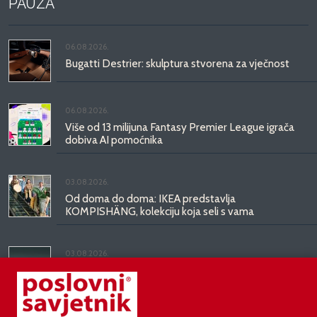
PAUZA
06.08.2026.
Bugatti Destrier: skulptura stvorena za vječnost
06.08.2026.
Više od 13 milijuna Fantasy Premier League igrača
dobiva AI pomoćnika
03.08.2026.
Od doma do doma: IKEA predstavlja
KOMPISHÄNG, kolekciju koja seli s vama
03.08.2026.
Kineski BYD predstavio luksuznu limuzinu veću od
Mercedesove S-klase, obećava domet do 1.000
kilometara