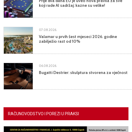
Prije dva dana EU je uveo nova pravila za sve
koji rade AI sadržaj: kazne su velike!
07.08.2026.
Valamar u prvih šest mjeseci 2026. godine
zabilježio rast od 10%
06.08.2026.
Bugatti Destrier: skulptura stvorena za vječnost
RAČUNOVODSTVO I POREZI U PRAKSI