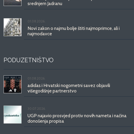
srednjem Jadranu
01.08.2026.
Novi zakon o najmu bolje štiti najmoprimce, ali i
najmodavce
PODUZETNIŠTVO
01.08.2026.
adidas i Hrvatski nogometni savez objavili
višegodišnje partnerstvo
30.07.2026.
UGP najavio prosvjed protiv novih nameta i načina
donošenja propisa