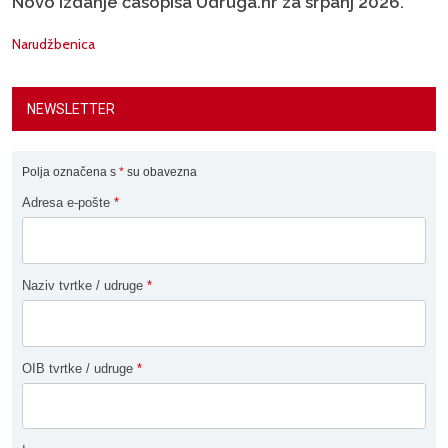
Novo izdanje časopisa Udruga.hr za srpanj 2026.
Narudžbenica
NEWSLETTER
Polja označena s
*
su obavezna
Adresa e-pošte
*
Naziv tvrtke / udruge
*
OIB tvrtke / udruge
*