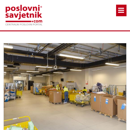
Skoči na glavni sadržaj