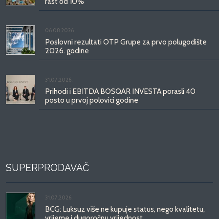
rast od 10%
06.08.2026.
Poslovni rezultati OTP Grupe za prvo polugodište
2026. godine
31.07.2026.
Prihodi i EBITDA BOSQAR INVESTA porasli 40
posto u prvoj polovici godine
SUPERPRODAVAČ
31.07.2026.
BCG: Luksuz više ne kupuje status, nego kvalitetu,
vrijeme i dugoročnu vrijednost