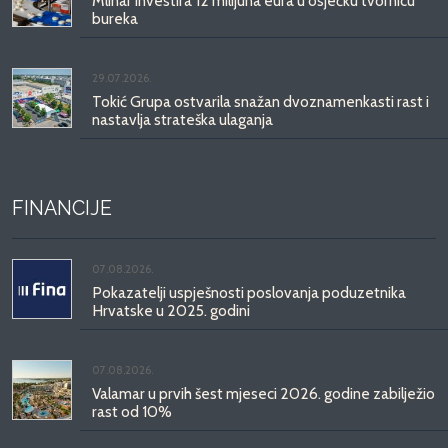
Mlinar investira 12 milijuna eura u osječku tvornicu
bureka
29.07.2026.
Tokić Grupa ostvarila snažan dvoznamenkasti rast i
nastavlja strateška ulaganja
FINANCIJE
07.08.2026.
Pokazatelji uspješnosti poslovanja poduzetnika
Hrvatske u 2025. godini
07.08.2026.
Valamar u prvih šest mjeseci 2026. godine zabilježio
rast od 10%