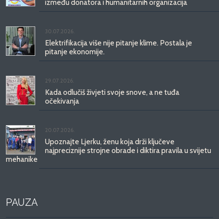
između donatora i humanitarnih organizacija
30.07.2026.
Elektrifikacija više nije pitanje klime. Postala je
pitanje ekonomije.
29.07.2026.
Kada odlučiš živjeti svoje snove, a ne tuđa
očekivanja
20.07.2026.
Upoznajte Ljerku, ženu koja drži ključeve
najpreciznije strojne obrade i diktira pravila u svijetu
mehanike
PAUZA