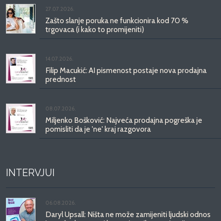
27.07.2026.
Zašto slanje poruka ne funkcionira kod 70 %
trgovaca (i kako to promijeniti)
14.07.2026.
Filip Macukić: AI pismenost postaje nova prodajna
prednost
08.07.2026.
Miljenko Bošković: Najveća prodajna pogreška je
pomisliti da je 'ne' kraj razgovora
INTERVJUI
06.08.2026.
Daryl Upsall: Ništa ne može zamijeniti ljudski odnos