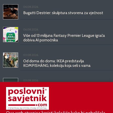
06.08.2026.
Bugatti Destrier: skulptura stvorena za vječnost
06.08.2026.
Više od 13 milijuna Fantasy Premier League igrača
dobiva AI pomoćnika
03.08.2026.
Od doma do doma: IKEA predstavlja
KOMPISHÄNG, kolekciju koja seli s vama
03.08.2026.
Kineski BYD predstavio luksuznu limuzinu veću od
Mercedesove S-klase, obećava domet do 1.000
kilometara