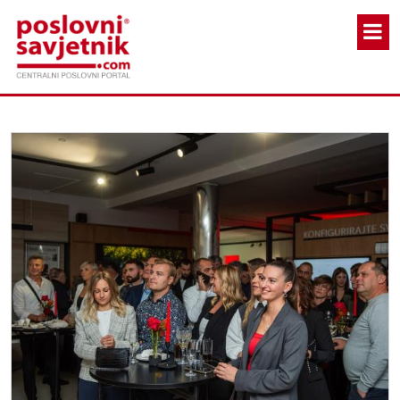
Skoči na glavni sadržaj