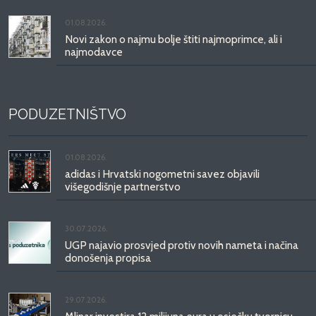
01.08.2026.
Novi zakon o najmu bolje štiti najmoprimce, ali i
najmodavce
PODUZETNIŠTVO
01.08.2026.
adidas i Hrvatski nogometni savez objavili
višegodišnje partnerstvo
30.07.2026.
UGP najavio prosvjed protiv novih nameta i načina
donošenja propisa
29.07.2026.