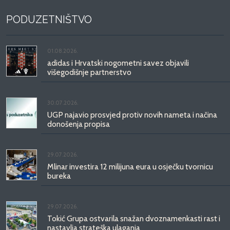
PODUZETNIŠTVO
01.08.2026.
adidas i Hrvatski nogometni savez objavili
višegodišnje partnerstvo
30.07.2026.
UGP najavio prosvjed protiv novih nameta i načina
donošenja propisa
29.07.2026.
Mlinar investira 12 milijuna eura u osječku tvornicu
bureka
29.07.2026.
Tokić Grupa ostvarila snažan dvoznamenkasti rast i
nastavlja strateška ulaganja