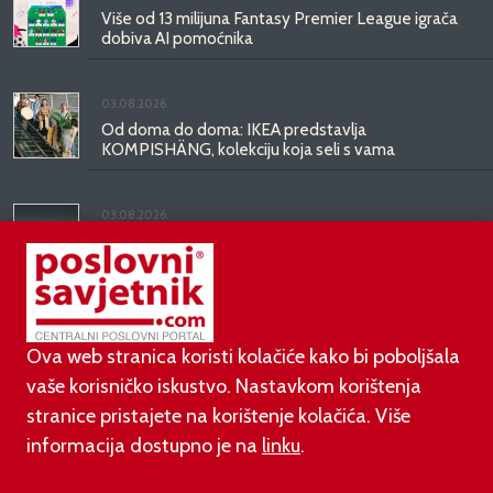
Više od 13 milijuna Fantasy Premier League igrača
dobiva AI pomoćnika
03.08.2026.
Od doma do doma: IKEA predstavlja
KOMPISHÄNG, kolekciju koja seli s vama
03.08.2026.
Kineski BYD predstavio luksuznu limuzinu veću od
Mercedesove S-klase, obećava domet do 1.000
kilometara
Ova web stranica koristi kolačiće kako bi poboljšala
vaše korisničko iskustvo. Nastavkom korištenja
stranice pristajete na korištenje kolačića. Više
informacija dostupno je na
linku
.
©
poslovni-savjetnik.com član je