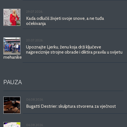
29.07.2026.
Kada odlučiš živjeti svoje snove, a ne tuđa
očekivanja
20.07.2026.
Upoznajte Ljerku, ženu koja drži ključeve
najpreciznije strojne obrade i diktira pravila u svijetu
mehanike
PAUZA
06.08.2026.
Bugatti Destrier: skulptura stvorena za vječnost
06.08.2026.