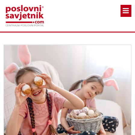
Skoči na glavni sadržaj