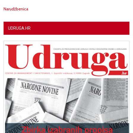
Narudžbenica
UDRUGA.HR