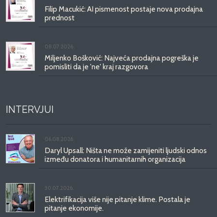
Filip Macukić: AI pismenost postaje nova prodajna
prednost
08.07.2026.
Miljenko Bošković: Najveća prodajna pogreška je
pomisliti da je 'ne' kraj razgovora
INTERVJUI
06.08.2026.
Daryl Upsall: Ništa ne može zamijeniti ljudski odnos
između donatora i humanitarnih organizacija
30.07.2026.
Elektrifikacija više nije pitanje klime. Postala je
pitanje ekonomije.