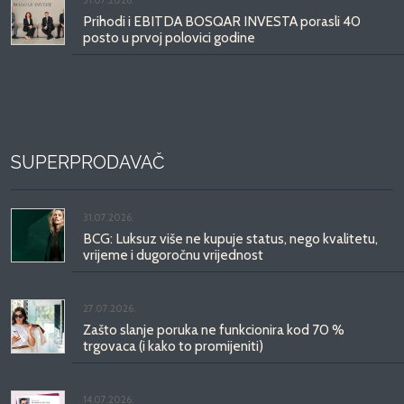
Prihodi i EBITDA BOSQAR INVESTA porasli 40
posto u prvoj polovici godine
SUPERPRODAVAČ
31.07.2026.
BCG: Luksuz više ne kupuje status, nego kvalitetu,
vrijeme i dugoročnu vrijednost
27.07.2026.
Zašto slanje poruka ne funkcionira kod 70 %
trgovaca (i kako to promijeniti)
14.07.2026.